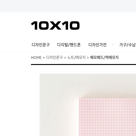
디자인문구
디지털/핸드폰
디자인가전
가구/수납
HOME
>
디자인문구
>
노트/메모지
>
메모패드/떡메모지