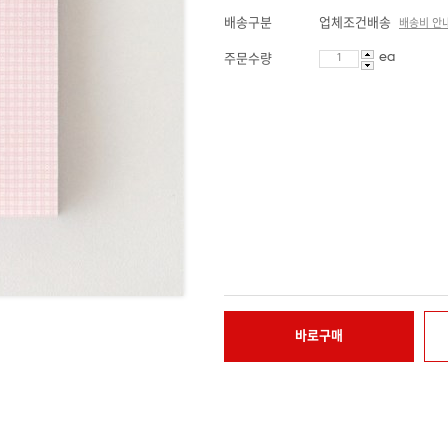
배송구분
업체조건배송
배송비 안
ea
주문수량
바로구매