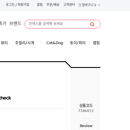
로그인
/
회원가입
알림
주문/배송
고객센터
장바구니
0
특가
브랜드
뷰티
주얼리/시계
Cat&Dog
토이/취미
캠핑
check
상품코드
7386012
Review