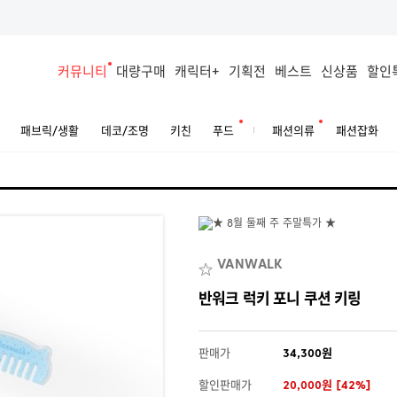
커뮤니티
대량구매
캐릭터+
기획전
베스트
신상품
할인
패브릭/생활
데코/조명
키친
푸드
패션의류
패션잡화
VANWALK
반워크 럭키 포니 쿠션 키링
판매가
34,300원
할인판매가
20,000원 [42%]