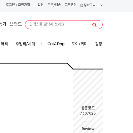
로그인
/
회원가입
알림
주문/배송
고객센터
장바구니
0
특가
브랜드
뷰티
주얼리/시계
Cat&Dog
토이/취미
캠핑
상품코드
7387825
Review