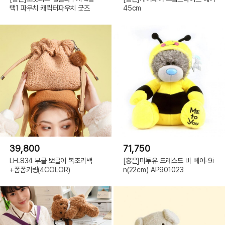
택1 파우치 캐릭터파우치 굿즈
45cm
39,800
71,750
LH.834 부클 뽀글이 복조리백
[홍은]미투유 드레스드 비 베어-9i
+폼폼키링(4COLOR)
n(22cm) AP901023