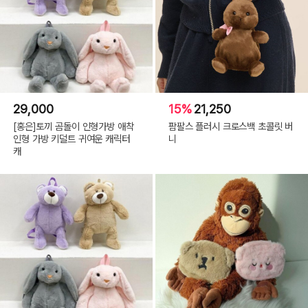
29,000
15%
21,250
[홍은]토끼 곰돌이 인형가방 애착
팜팔스 플러시 크로스백 초콜릿 버
인형 가방 키덜트 귀여운 캐릭터
니
캐