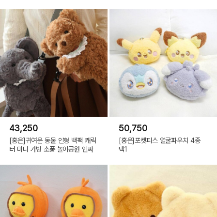
43,250
50,750
[홍은]귀여운 동물 인형 백팩 캐릭
[홍은]포켓피스 얼굴파우치 4종
터 미니 가방 소풍 놀이공원 인싸
택1