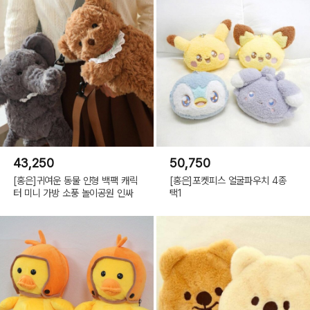
43,250
50,750
[홍은]귀여운 동물 인형 백팩 캐릭
[홍은]포켓피스 얼굴파우치 4종
터 미니 가방 소풍 놀이공원 인싸
택1