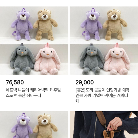
76,580
29,000
네트백 나들이 캐리어백팩 캐주얼
[홍은]토끼 곰돌이 인형가방 애착
스포츠 등산 장바구니
인형 가방 키덜트 귀여운 캐릭터
캐