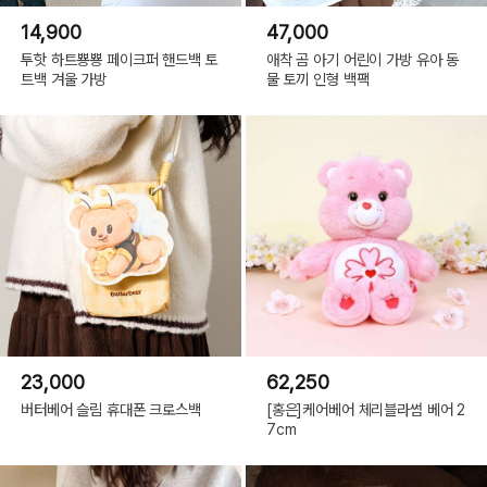
14,900
47,000
투핫 하트뿅뿅 페이크퍼 핸드백 토
애착 곰 아기 어린이 가방 유아 동
트백 겨울 가방
물 토끼 인형 백팩
23,000
62,250
버터베어 슬림 휴대폰 크로스백
[홍은]케어베어 체리블라썸 베어 2
7cm