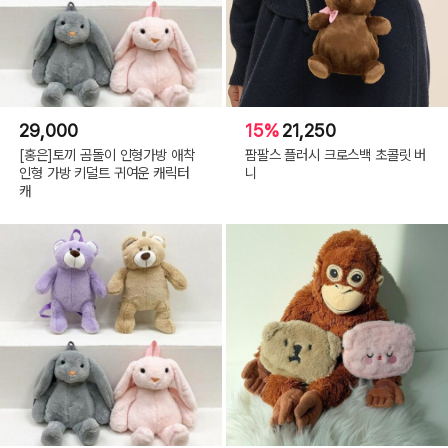
29,000
15%
21,250
[홍은]토끼 곰돌이 인형가방 애착
팜팔스 플러시 크로스백 초콜릿 버
인형 가방 키덜트 귀여운 캐릭터
니
캐