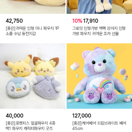
42,750
10%
17,910
[홍은]귀여운 인형 미니 파우치 1P
그로밋 인형가방 백팩 강아지 인형
소품 수납 동전지갑
가방 파우치 귀여운 조카 선물
40,000
127,000
[홍은]포켓피스 얼굴파우치 4종
[홍은]케어베어 드림브라이트 베어
택1 파우치 캐릭터파우치 굿즈
45cm