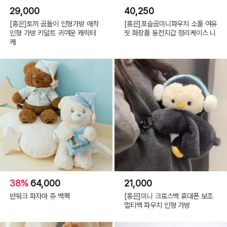
29,000
40,250
[홍은]토끼 곰돌이 인형가방 애착
[홍은]포슬곰미니파우치 소품 여유
인형 가방 키덜트 귀여운 캐릭터
핏 화장품 동전지갑 정리케이스 니
캐
38%
64,000
21,000
반워크 파자마 쥬 백팩
[홍은]미니 크로스백 휴대폰 보조
멀티백 파우치 인형 가방