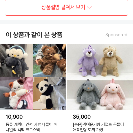
상품설명 펼쳐서 보기
이 상품과 같이 본 상품
Sponsored
10,900
35,000
동물 캐릭터 인형 가방 나들이 애
[홍은]귀여운가방 키덜트 곰돌이
니멀백 백팩 크로스백
애착인형 토끼 가방