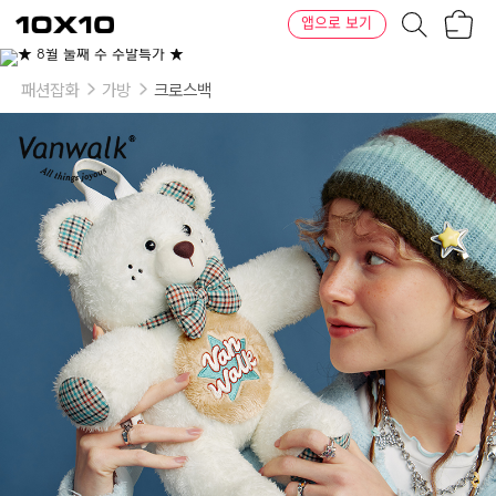
장
텐
앱으로 보기
바
바
구
이
이
니
텐
상
품
패션잡화
가방
크로스백
의
옵
션
-
옵
션
1
:
베
어
백
팩:
블
랙
베
어,
브
라
우
니
베
어,
핑
크
베
어,
화
이
트
베
어