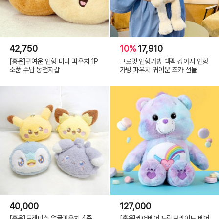
42,750
10%
17,910
[홍은]귀여운 인형 미니 파우치 1P
그로밋 인형가방 백팩 강아지 인형
소품 수납 동전지갑
가방 파우치 귀여운 조카 선물
40,000
127,000
[홍은]포켓피스 얼굴파우치 4종
[홍은]케어베어 드림브라이트 베어