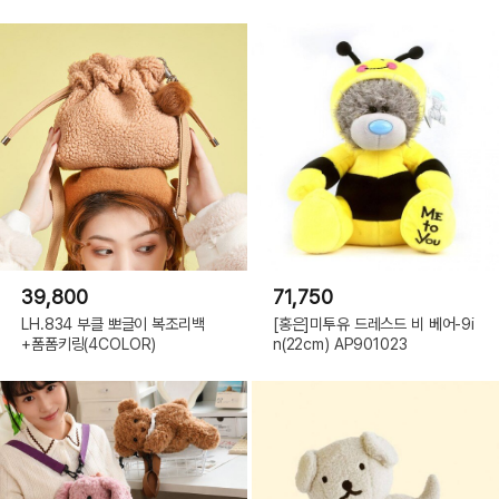
39,800
71,750
LH.834 부클 뽀글이 복조리백
[홍은]미투유 드레스드 비 베어-9i
+폼폼키링(4COLOR)
n(22cm) AP901023