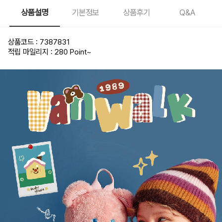
상품설명
기본정보
상품후기
Q&A
상품코드 : 7387831
적립 마일리지 : 280 Point
~
반워크 테디베어 곰돌이 곰 가방 인형