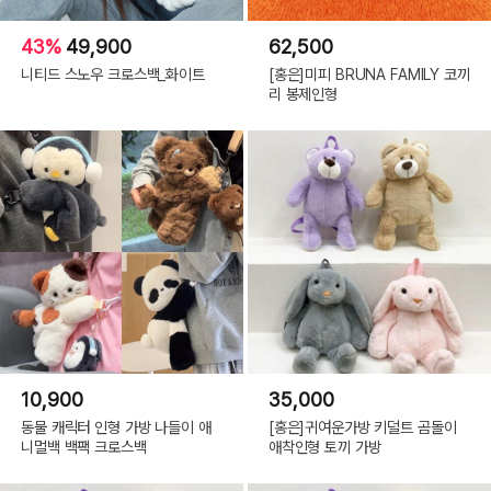
43%
49,900
62,500
니티드 스노우 크로스백_화이트
[홍은]미피 BRUNA FAMILY 코끼
리 봉제인형
10,900
35,000
동물 캐릭터 인형 가방 나들이 애
[홍은]귀여운가방 키덜트 곰돌이
니멀백 백팩 크로스백
애착인형 토끼 가방