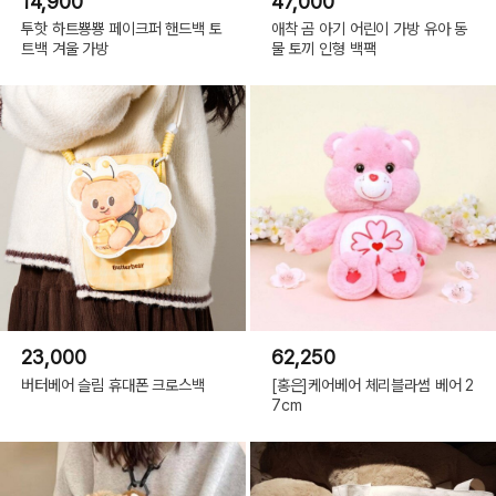
14,900
47,000
투핫 하트뿅뿅 페이크퍼 핸드백 토
애착 곰 아기 어린이 가방 유아 동
트백 겨울 가방
물 토끼 인형 백팩
23,000
62,250
버터베어 슬림 휴대폰 크로스백
[홍은]케어베어 체리블라썸 베어 2
7cm