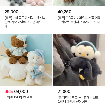
29,000
40,250
[홍은]토끼 곰돌이 인형가방 애착
[홍은]포슬곰미니파우치 소품 여유
인형 가방 키덜트 귀여운 캐릭터
핏 화장품 동전지갑 정리케이스 니
캐
38%
64,000
21,000
반워크 파자마 쥬 백팩
[홍은]미니 크로스백 휴대폰 보조
멀티백 파우치 인형 가방