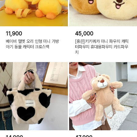
11,900
45,000
베이비 헬멧 오리 인형 미니 가방
[홍은]키키쿼카 미니 파우치 캐릭
아기 동물 캐릭터 크로스백
터파우치 휴대용파우치 카드파우
치