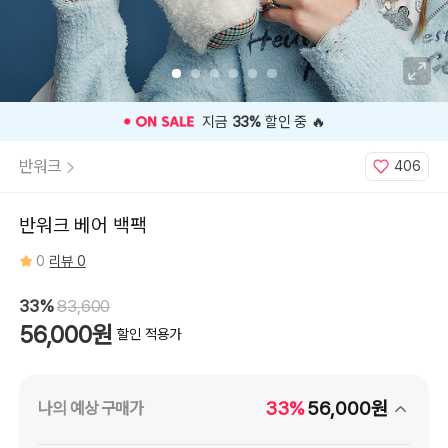
🎉 오늘 구매 찬스
OPEN
🎉
반워크
406
반워크 베어 백팩
0
리뷰 0
33%
83,600
56,000원
할인 적용가
33%
56,000원
나의 예상 구매가