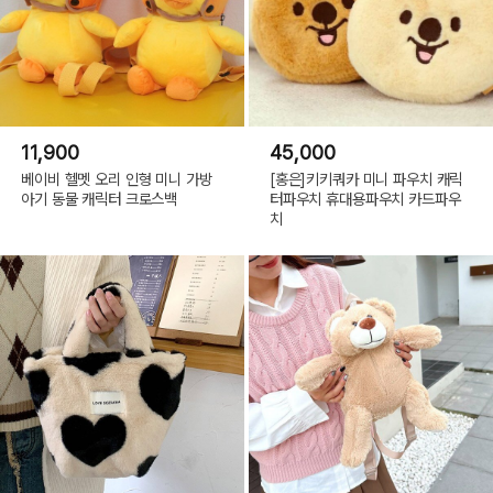
11,900
45,000
베이비 헬멧 오리 인형 미니 가방
[홍은]키키쿼카 미니 파우치 캐릭
아기 동물 캐릭터 크로스백
터파우치 휴대용파우치 카드파우
치