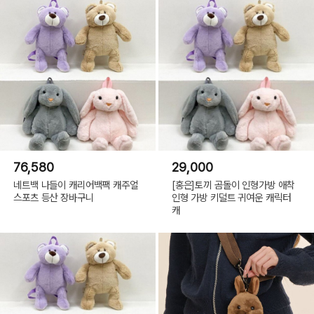
76,580
29,000
네트백 나들이 캐리어백팩 캐주얼
[홍은]토끼 곰돌이 인형가방 애착
스포츠 등산 장바구니
인형 가방 키덜트 귀여운 캐릭터
캐