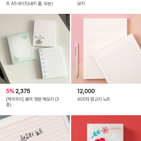
트 A5사이즈(내지 줄, 모눈)
모지
5%
2,375
12,000
[하리무드] 봄의 정원 메모지 (3
400자 원고지 노트
종)