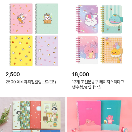
2,500
18,000
2500 에비츄좌철원링노트(EB)
12개 조선문방구 레이지스타마그
넷수첩ver2 1박스