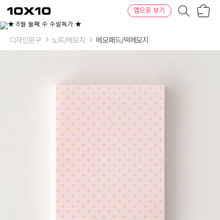
장
텐
앱으로 보기
바
바
구
이
니
텐
디자인문구
노트/메모지
메모패드/떡메모지