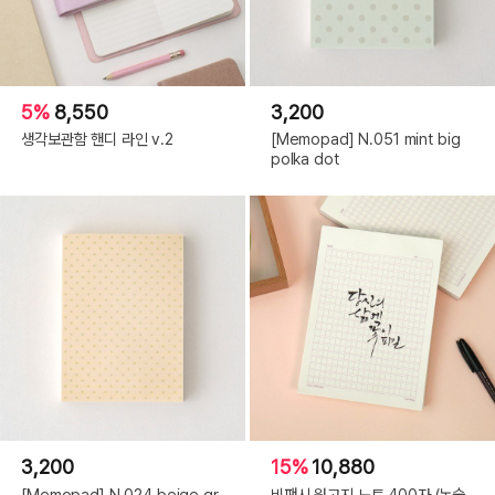
5%
8,550
3,200
생각보관함 핸디 라인 v.2
[Memopad] N.051 mint big
polka dot
3,200
15%
10,880
[Memopad] N.024 beige gr
비팬시 원고지 노트 400자 (논술