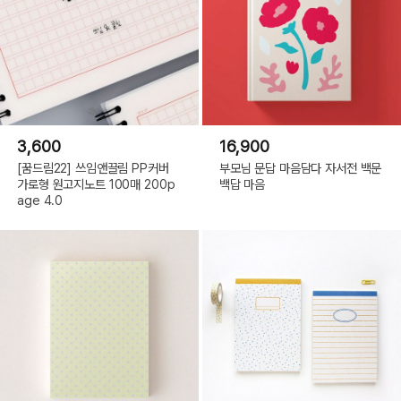
3,600
16,900
[꿈드림22] 쓰임앤끌림 PP커버
부모님 문답 마음담다 자서전 백문
가로형 원고지노트 100매 200p
백답 마음
age 4.0