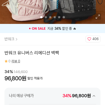
니
키
링:
None,
스
카
이,
블
랙,
화
🎉 오늘 구매 찬스
OPEN
🎉
이
트
/
반워크
406
옵
션
3
:
슈
반워크 유니버스 리에디션 백팩
팅
스
타
0
리뷰 0
태
슬
키
링:
34%
146,600
None,
블
96,800원
할인 적용가
랙
34%
96,800원
나의 예상 구매가