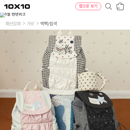
장
텐
앱으로 보기
바
바
구
이
이
니
텐
상
품
패션잡화
가방
백팩/힙색
의
옵
션
-
옵
션
1
:
유
니
버
스
리
에
디
션
백
팩:
화
이
트,
블
랙,
핑
크
/
옵
션
2
:
포