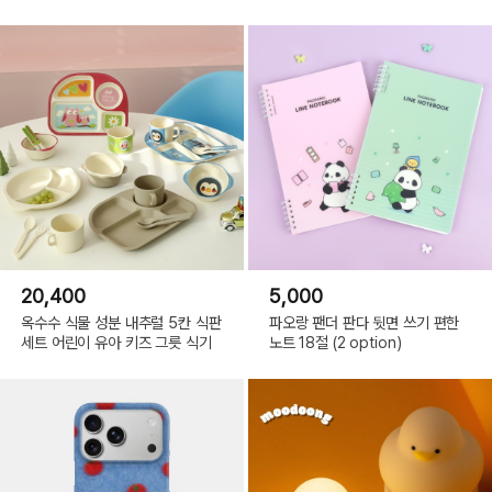
20,400
5,000
옥수수 식물 성분 내추럴 5칸 식판
파오랑 팬더 판다 뒷면 쓰기 편한
세트 어린이 유아 키즈 그릇 식기
노트 18절 (2 option)