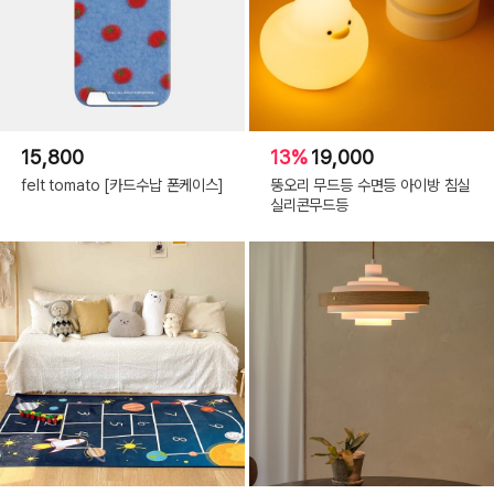
15,800
13%
19,000
felt tomato [카드수납 폰케이스]
뚱오리 무드등 수면등 아이방 침실
실리콘무드등