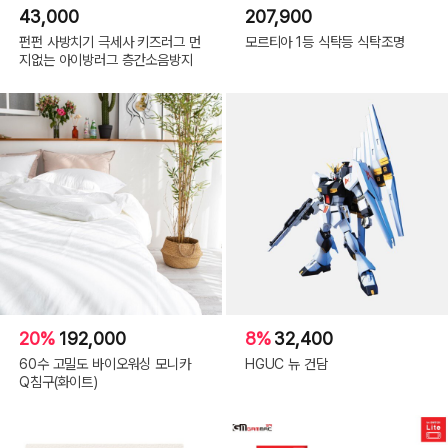
43,000
207,900
펀펀 사방치기 극세사 키즈러그 먼
모르티아 1등 식탁등 식탁조명
지없는 아이방러그 층간소음방지
20%
192,000
8%
32,400
60수 고밀도 바이오워싱 모니카
HGUC 뉴 건담
Q침구(화이트)