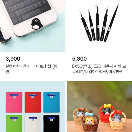
3,900
5,300
본컬렉션 캐릭터 라이트닝 캡 [펭
EXSO(엑소) ESD 에폭시 핀셋 모
귄]
음/DIY/네일아트/다꾸/미용핀셋