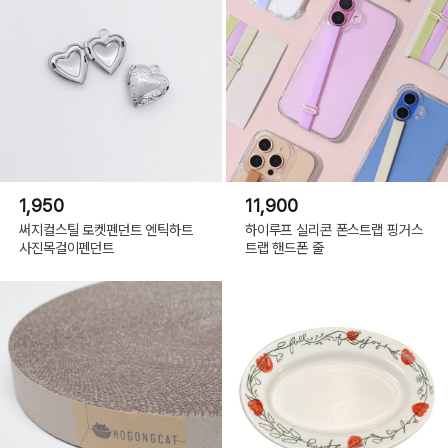
1,950
11,900
써지컬스틸 로켓펜던트 엔틱하트
하이루프 실리콘 폰스트랩 핑거스
사진목걸이펜던트
트랩 핸드폰 줄