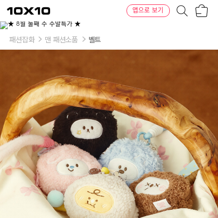
장
텐
앱으로 보기
바
바
구
이
이
니
텐
상
품
패션잡화
맨 패션소품
벨트
의
옵
션
-
옵
션
1
:
모
찌
에
어
팟
케
이
스
키
링:
브
라
운
모
찌,
아
이
스
모
찌,
에
그
모