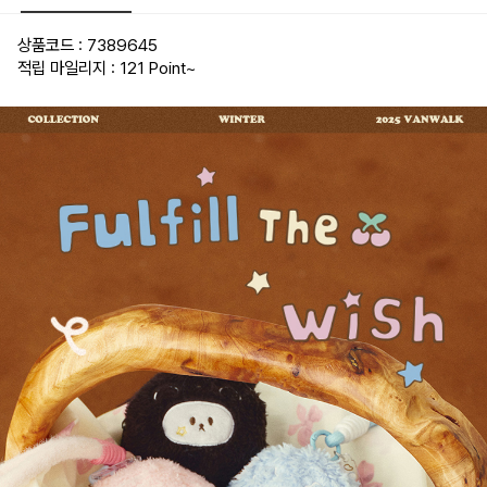
상품코드 : 7389645
적립 마일리지 : 121 Point
~
반워크 버섯 립스틱 키링 키홀더 과일 야채 열쇠고리