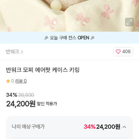
찌,
블
랙
모
찌,
딸
기
모
찌
🎉 오늘 구매 찬스
OPEN
🎉
반워크
406
반워크 모찌 에어팟 케이스 키링
0
리뷰 0
34%
36,600
24,200원
할인 적용가
34%
24,200원
나의 예상 구매가