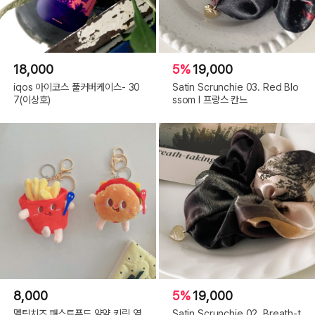
18,000
5%
19,000
iqos 아이코스 풀커버케이스- 30
Satin Scrunchie 03. Red Blo
7(이상호)
ssom l 프랑스 칸느
8,000
5%
19,000
멜팅치즈 패스트푸드 얌얌 키링 열
Satin Scrunchie 02. Breath-t