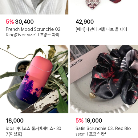
5%
30,400
42,900
French Mood Scrunchie 02.
[베네]나만이 겨울 니트 울 타이
Ring(Over size) l 프랑스 파리
18,000
5%
19,000
iqos 아이코스 풀커버케이스- 30
Satin Scrunchie 03. Red Blo
7(이상호)
ssom l 프랑스 칸느