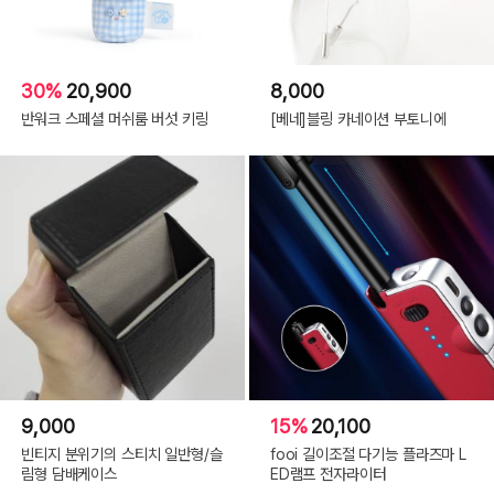
30%
20,900
8,000
반워크 스페셜 머쉬룸 버섯 키링
[베네]블링 카네이션 부토니에
9,000
15%
20,100
빈티지 분위기의 스티치 일반형/슬
fooi 길이조절 다기능 플라즈마 L
림형 담배케이스
ED램프 전자라이터