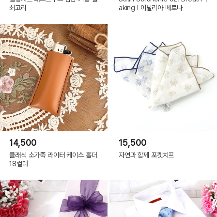
쇠고리
aking l 이탈리아 베로나
14,500
15,500
클래식 소가죽 라이터 케이스 홀더
자연과 함께 포켓치프
18컬러