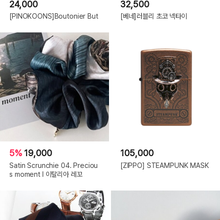
24,000
32,500
[PINOKOONS]Boutonier But
[베네]러블리 초코 넥타이
5%
19,000
105,000
Satin Scrunchie 04. Preciou
[ZIPPO] STEAMPUNK MASK
s moment l 이탈리아 레꼬