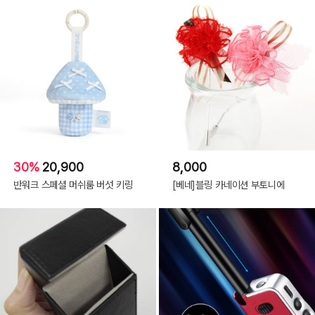
30%
20,900
8,000
반워크 스페셜 머쉬룸 버섯 키링
[베네]블링 카네이션 부토니에