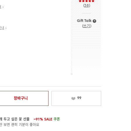
(
38
)
내
Gift Talk
(
쓰기
)
안내
장바구니
99
래 두고 싶은 꽃 선물
~91%
SALE
쿠폰
만 보면 괜히 기분이 좋아요