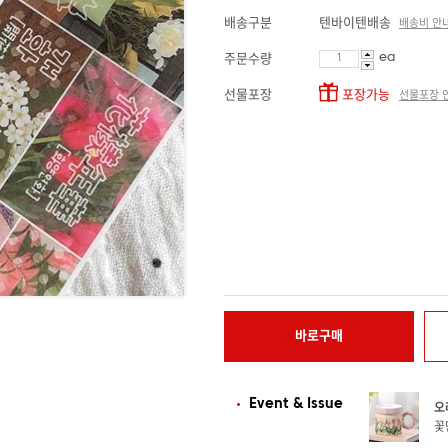
배송구분
텐바이텐배송
배송비 안
ea
주문수량
선물포장
포장가능
선물포장 
바로구매
Event & Issue
오
꽃