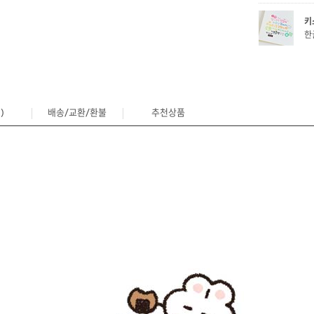
키
한
)
배송/교환/환불
추천상품
2