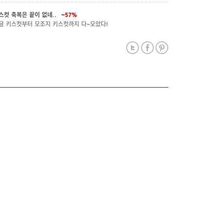
스컷 축복은 끝이 없네..
~57%
글 키스컷부터 모조지 키스컷까지 다~모았다!