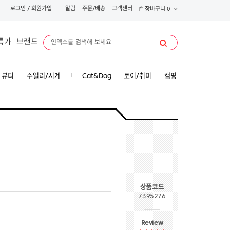
로그인
/
회원가입
알림
주문/배송
고객센터
장바구니
0
특가
브랜드
뷰티
주얼리/시계
Cat&Dog
토이/취미
캠핑
상품코드
7395276
Review