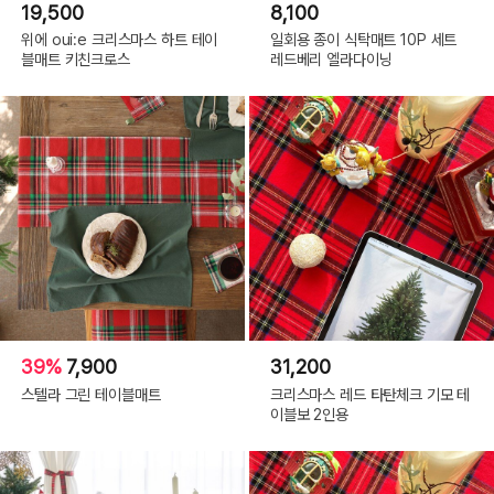
19,500
8,100
위에 oui:e 크리스마스 하트 테이
일회용 종이 식탁매트 10P 세트
블매트 키친크로스
레드베리 엘라다이닝
39%
7,900
31,200
스텔라 그린 테이블매트
크리스마스 레드 타탄체크 기모 테
이블보 2인용