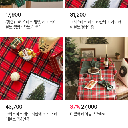
17,900
31,200
(맞춤) 크리스마스 벨벳 체크 테이
크리스마스 레드 타탄체크 기모 테
블보 캠핑식탁보 (그린)
이블보 정4인용
43,700
37%
27,900
크리스마스 레드 타탄체크 기모 테
디셈버 테이블보 2size
이블보 직4인용