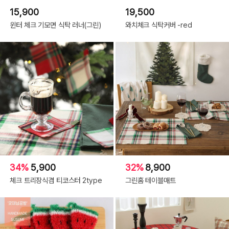
15,900
19,500
윈터 체크 기모면 식탁 러너(그린)
와치체크 식탁커버 -red
34%
5,900
32%
8,900
체크 트리장식겸 티코스터 2type
그린홈 테이블매트