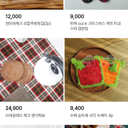
12,000
9,000
연브라체크 꼬깔주방장갑(2p)
위에 oui:e 크리스마스 하트 티코
스터 컵받침
24,900
9,400
브라운레드 체크 면식탁보
수제 손뜨개 사각 수세미 4p