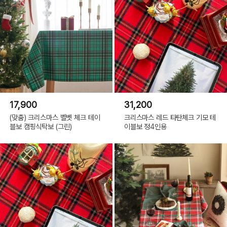
17,900
31,200
(맞춤) 크리스마스 벨벳 체크 테이
크리스마스 레드 타탄체크 기모 테
블보 캠핑식탁보 (그린)
이블보 정4인용