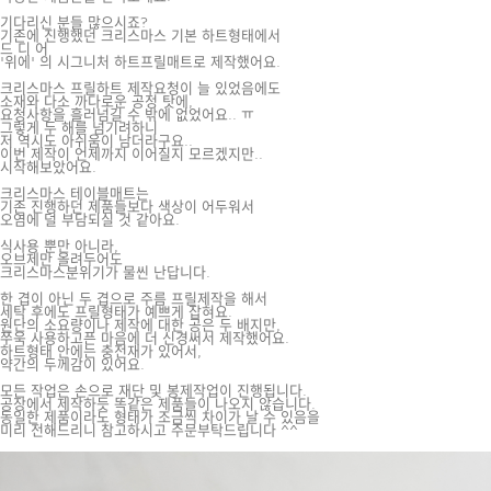
기다리신 분들 많으시죠?
기존에 진행했던 크리스마스 기본 하트형태에서
드 디 어
'위에' 의 시그니처 하트프릴매트로 제작했어요.
크리스마스 프릴하트 제작요청이 늘 있었음에도
소재와 다소 까다로운 공정 탓에,
요청사항을 흘러넘길 수 밖에 없었어요.. ㅠ
그렇게 두 해를 넘기려하니
저 역시도 아쉬움이 남더라구요..
이번 제작이 언제까지 이어질지 모르겠지만..
시작해보았어요.
크리스마스 테이블매트는
기존 진행하던 제품들보다 색상이 어두워서
오염에 덜 부담되실 것 같아요.
식사용 뿐만 아니라,
오브제만 올려두어도
크리스마스분위기가 물씬 난답니다.
한 겹이 아닌 두 겹으로 주름 프릴제작을 해서
세탁 후에도 프릴형태가 예쁘게 잡혀요.
원단의 소요량이나 제작에 대한 공은 두 배지만,
쭈욱 사용하고픈 마음에 더 신경써서 제작했어요.
하트형태 안에는 충전재가 있어서,
약간의 두께감이 있어요.
모든 작업은 손으로 재단 및 봉제작업이 진행됩니다.
공장에서 제작하듯 똑같은 제품들이 나오지 않습니다.
동일한 제품이라도 형태가 조금씩 차이가 날 수 있음을
미리 전해드리니 참고하시고 주문부탁드립니다 ^^