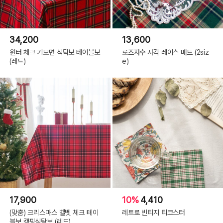
34,200
13,600
윈터 체크 기모면 식탁보 테이블보
로즈자수 사각 레이스 매트 (2siz
(레드)
e)
17,900
10%
4,410
(맞춤) 크리스마스 벨벳 체크 테이
레트로 빈티지 티코스터
블보 캠핑식탁보 (레드)