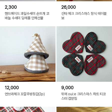
2,300
26,000
핸드메이드 과일수세미 손뜨개 코
산타 체크 크리스마스 장식 테이블
바늘 수세미 답례품 단체선물
보
12,000
9,000
연브라체크 꼬깔주방장갑(2p)
위에 oui:e 크리스마스 하트 티코
스터 컵받침