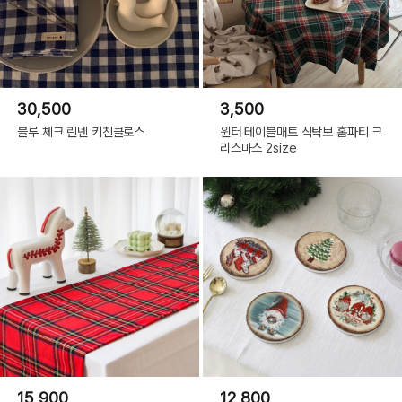
30,500
3,500
블루 체크 린넨 키친클로스
윈터 테이블매트 식탁보 홈파티 크
리스마스 2size
15,900
12,800