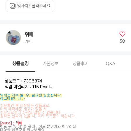
뭐사지? 골라주세요
위에
58
키친
상품설명
기본정보
상품후기
Q&A
상품코드 : 7396874
적립 마일리지 : 115 Point
~
택배는 매주 월, 수, 금요일 발송됩니다.
참고바랍니다 :)
주문확인 후 제작되는 상품으로,
미리 제작해둔 재고가 없을 시
주문일로부터 3~4일 걸릴 수 있습니다.
원하는 날짜가 있을 시, 미리 톡톡문의 바랍니다.
[oui:e] ; 위에
어느 곳 '위에' 툭 올려두어도 분위기와 어우러질
다양한 제품군을 만나보세요.