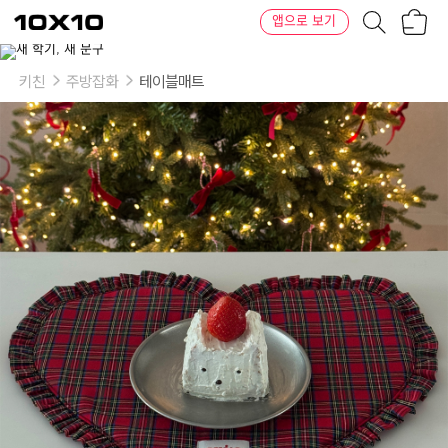
장
텐
앱으로 보기
바
바
구
이
이
니
텐
상
품
키친
주방잡화
테이블매트
의
옵
션
-
컬
러:
레
드
체
크,
그
린
체
크