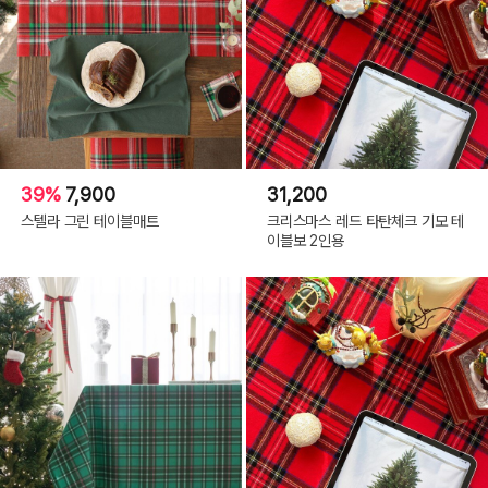
39%
7,900
31,200
스텔라 그린 테이블매트
크리스마스 레드 타탄체크 기모 테
이블보 2인용