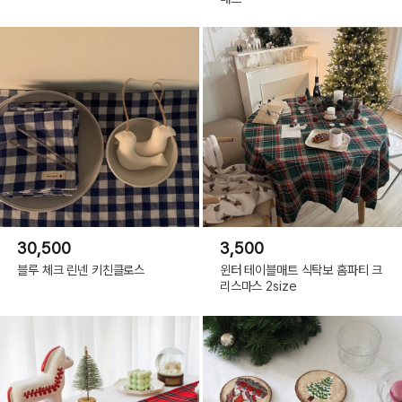
30,500
3,500
블루 체크 린넨 키친클로스
윈터 테이블매트 식탁보 홈파티 크
리스마스 2size