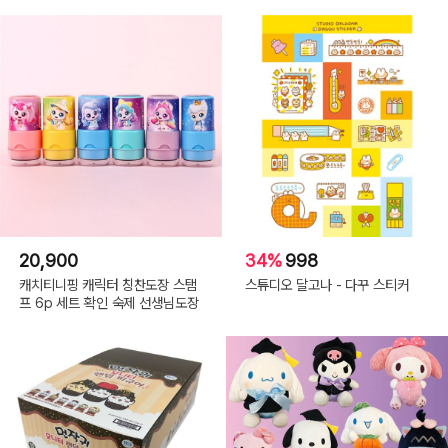
20,900
34%
998
캐치티니핑 캐릭터 칭찬도장 스탬
스튜디오 달고나 - 다꾸 스티커
프 6p 세트 확인 숙제 선생님도장