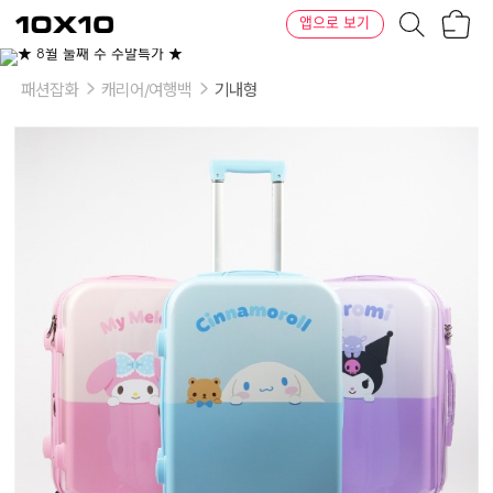
장
텐
앱으로 보기
바
바
구
이
이
니
텐
상
품
패션잡화
캐리어/여행백
기내형
의
옵
션
-
색
상:
쿠
로
미