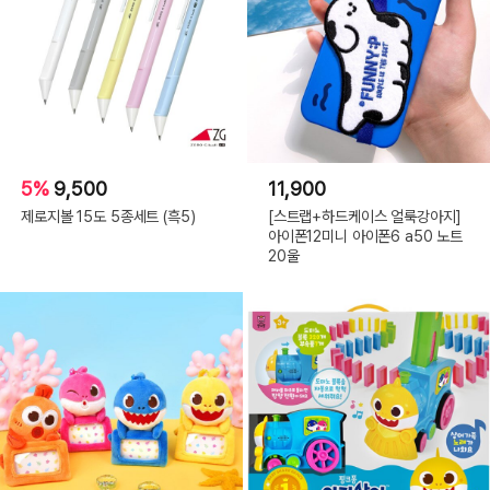
5%
9,500
11,900
제로지볼 15도 5종세트 (흑5)
[스트랩+하드케이스 얼룩강아지]
아이폰12미니 아이폰6 a50 노트
20울