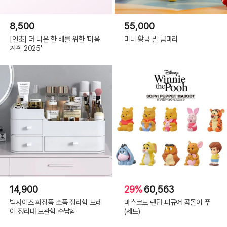
8,500
55,000
[연초] 더 나은 한 해를 위한 '마음
미니 황금 말 금마리
계획 2025'
14,900
29%
60,563
빅사이즈 화장품 소품 정리함 트레
마스코트 랜덤 피규어 곰돌이 푸
이 정리대 보관함 수납함
(세트)