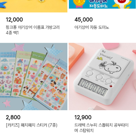
12,000
45,000
핑크퐁 아기상어 이름표 가방고리
아기상어 자동 도미노
4종 택1
2,800
12,900
[카키즈] 패치패치 스티커 (7종)
드레텍 스누피 스톱워치 공부타이
머 스탑워치