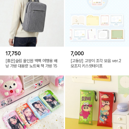
17,750
7,000
[홍은]슬림 올인원 백팩 여행용 배
[고동상] 고양이 조각 모음 ver.2
낭 가방 대용량 노트북 책 가방 15
모조지 키스컷테이프