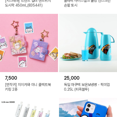
[시스테마] 트렌드 컬러 샌드위치
솔라비 아이스실크 쿨링 선스크린
도시락 450ml_(835441)
손팔 토시
7,500
25,000
[먼작귀] 치이카와 미니 콜렉트북
독일 마쿠텍 보온보냉병 - 픽미업
키링 2종
0.25L (피콕블루)