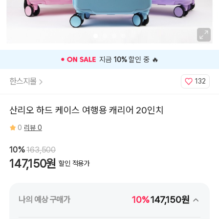
🎉 오늘 구매 찬스
OPEN
🎉
한스지몰
132
산리오 하드 케이스 여행용 캐리어 20인치
0
리뷰 0
10%
163,500
147,150원
할인 적용가
10%
147,150원
나의 예상 구매가