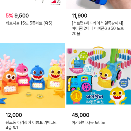
5%
9,500
11,900
제로지볼 15도 5종세트 (흑5)
[스트랩+하드케이스 얼룩강아지]
아이폰12미니 아이폰6 a50 노트
20울
12,000
45,000
핑크퐁 아기상어 이름표 가방고리
아기상어 자동 도미노
4종 택1