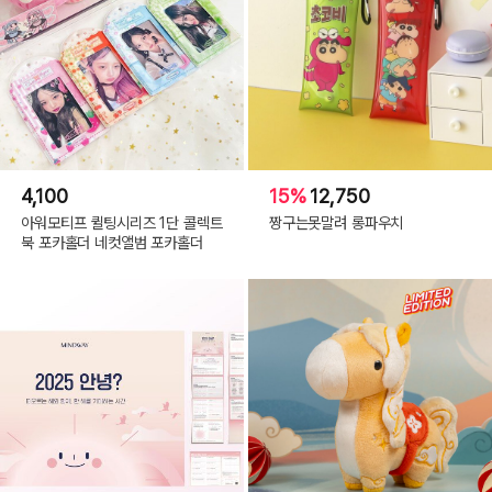
4,100
15%
12,750
아워모티프 퀼팅시리즈 1단 콜렉트
짱구는못말려 롱파우치
북 포카홀더 네컷앨범 포카홀더