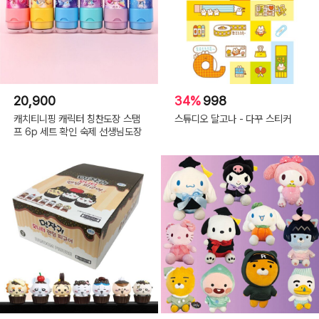
20,900
34%
998
캐치티니핑 캐릭터 칭찬도장 스탬
스튜디오 달고나 - 다꾸 스티커
프 6p 세트 확인 숙제 선생님도장