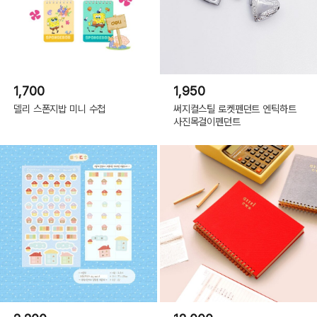
1,700
1,950
델리 스폰지밥 미니 수첩
써지컬스틸 로켓펜던트 엔틱하트
사진목걸이펜던트