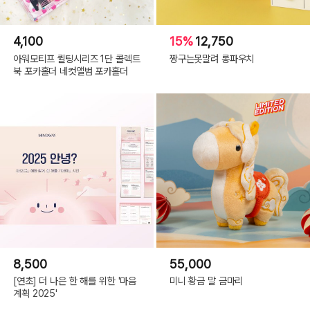
4,100
15%
12,750
아워모티프 퀼팅시리즈 1단 콜렉트
짱구는못말려 롱파우치
북 포카홀더 네컷앨범 포카홀더
8,500
55,000
[연초] 더 나은 한 해를 위한 '마음
미니 황금 말 금마리
계획 2025'