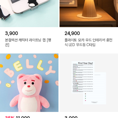
3,900
24,900
본컬렉션 캐릭터 라이트닝 캡 [펭
플라이토 모카 우드 인테리어 충전
귄]
식 LED 무드등 C타입