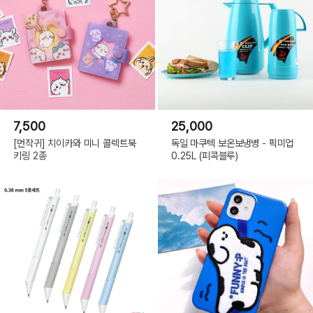
7,500
25,000
[먼작귀] 치이카와 미니 콜렉트북
독일 마쿠텍 보온보냉병 - 픽미업
키링 2종
0.25L (피콕블루)