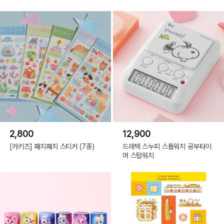
2,800
12,900
[카키즈] 패치패치 스티커 (7종)
드레텍 스누피 스톱워치 공부타이
머 스탑워치