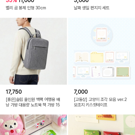
35%
11,000
3,000
벨리 곰 봉제 인형 30cm
날짜 생일 편지지 세트
17,750
7,000
[홍은]슬림 올인원 백팩 여행용 배
[고동상] 고양이 조각 모음 ver.2
낭 가방 대용량 노트북 책 가방 15
모조지 키스컷테이프