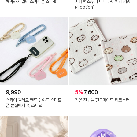
해바라기 멀티 스마트폰 스트랩
피너츠 스누피 미니 다이어리 키링
(4 option)
9,990
5%
7,600
스카이 팔레트 핸드 랜야드 스마트
작은 친구들 핸드메이드 티코스터
폰 분실방지 숏 스트랩