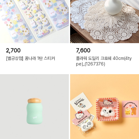
2,700
7,600
[별긍상점] 꿈나라 1탄 스티커
플라워 도일리 크로쉐 40cm(4ty
pe)_(1267376)