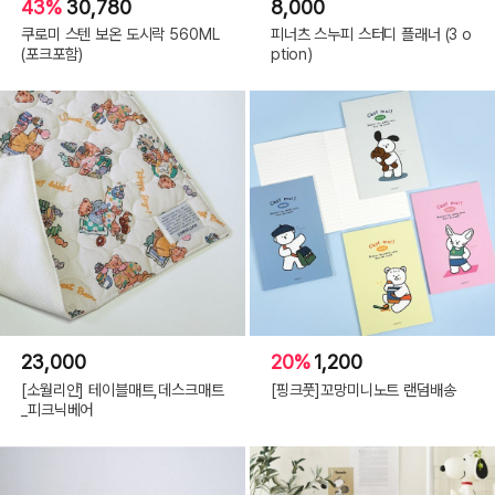
43%
30,780
8,000
쿠로미 스텐 보온 도시락 560ML
피너츠 스누피 스터디 플래너 (3 o
(포크포함)
ption)
23,000
20%
1,200
[소월리안] 테이블매트,데스크매트
[핑크풋]꼬망미니노트 랜덤배송
_피크닉베어