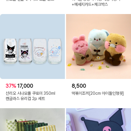
+메세지카드+체크박스
37%
17,000
8,500
산리오 시나모롤 쿠로미 350ml
떡볶이조끼[20cm 아이돌인형옷]
캔글라스 유리컵 2p 세트