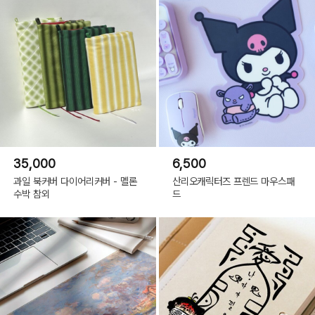
35,000
6,500
과일 북커버 다이어리커버 - 멜론
산리오캐릭터즈 프렌드 마우스패
수박 참외
드