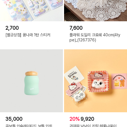
2,700
7,600
[별긍상점] 꿈나라 1탄 스티커
플라워 도일리 크로쉐 40cm(4ty
pe)_(1267376)
35,000
20%
9,920
큐보틀 인슐레이티드 보틀 민트
귀여운 냥냥이 키링 헤롱냐옹이