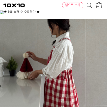
장
텐
앱으로 보기
바
바
구
이
이
니
텐
상
품
의
옵
션
-
컬
러:
블
랙,
레
드