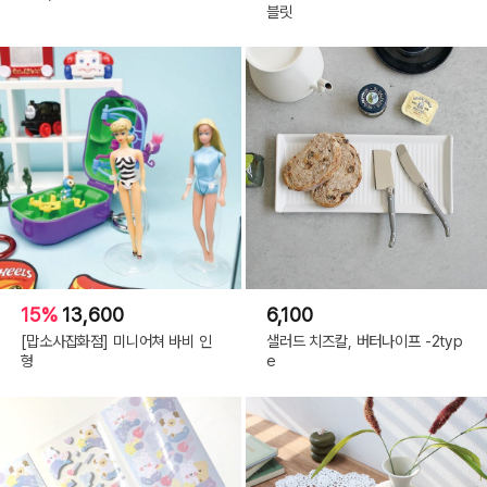
블릿
15%
13,600
6,100
[맙소사잡화점] 미니어쳐 바비 인
샐러드 치즈칼, 버터나이프 -2typ
형
e