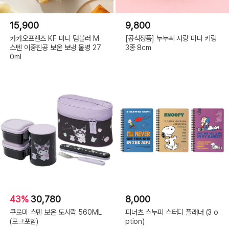
15,900
9,800
카카오프렌즈 KF 미니 텀블러 M
[공식정품] 누누씨 사랑 미니 키링
스텐 이중진공 보온 보냉 물병 27
3종 8cm
0ml
43%
30,780
8,000
쿠로미 스텐 보온 도시락 560ML
피너츠 스누피 스터디 플래너 (3 o
(포크포함)
ption)