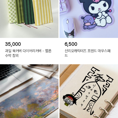
35,000
6,500
과일 북커버 다이어리커버 - 멜론
산리오캐릭터즈 프렌드 마우스패
수박 참외
드