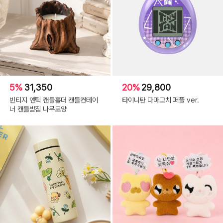
5%
31,350
20%
29,800
빈티지 앤틱 캔들홀더 캔들컨테이
타이니탄 다마고치 퍼플 ver.
너 캔들받침 나무모양