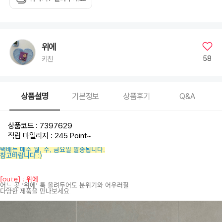
위에
58
키친
상품설명
기본정보
상품후기
Q&A
상품코드 : 7397629
적립 마일리지 : 245 Point
~
택배는 매주 월, 수, 금요일 발송됩니다.
참고바랍니다 :)
[oui:e] ; 위에
어느 곳 '위에' 툭 올려두어도 분위기와 어우러질
다양한 제품을 만나보세요.