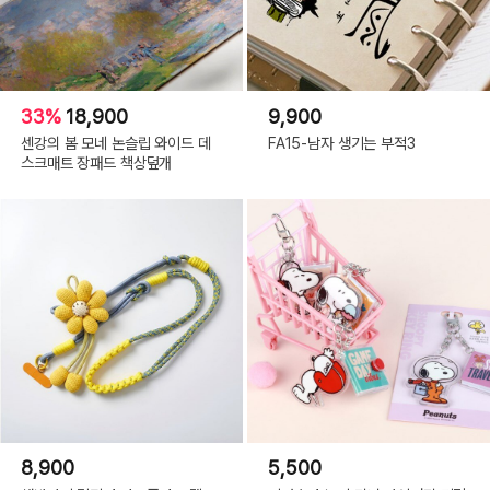
33%
18,900
9,900
센강의 봄 모네 논슬립 와이드 데
FA15-남자 생기는 부적3
스크매트 장패드 책상덮개
8,900
5,500