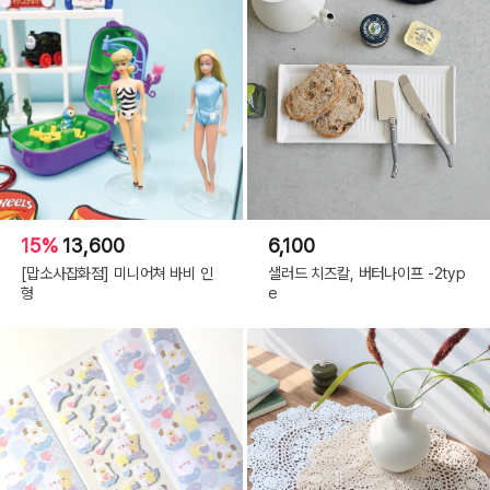
15%
13,600
6,100
[맙소사잡화점] 미니어쳐 바비 인
샐러드 치즈칼, 버터나이프 -2typ
형
e