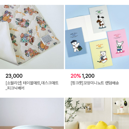
23,000
20%
1,200
[소월리안] 테이블매트,데스크매트
[핑크풋]꼬망미니노트 랜덤배송
_피크닉베어