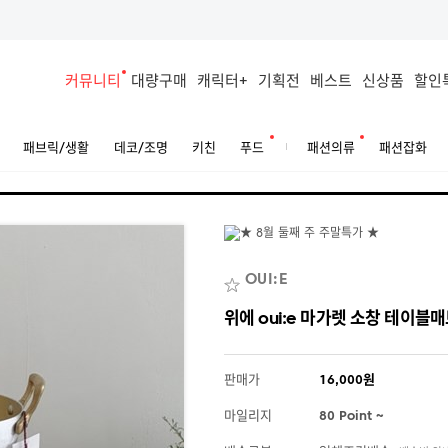
커뮤니티
대량구매
캐릭터+
기획전
베스트
신상품
할인
패브릭/생활
데코/조명
키친
푸드
패션의류
패션잡화
OUI:E
위에 oui:e 마가렛 소창 테이
판매가
16,000원
마일리지
80 Point ~