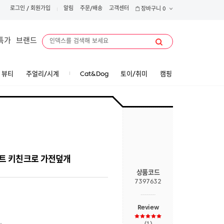
로그인
/
회원가입
알림
주문/배송
고객센터
장바구니
0
특가
브랜드
뷰티
주얼리/시계
Cat&Dog
토이/취미
캠핑
블매트 키친크로 가전덮개
상품코드
7397632
Review