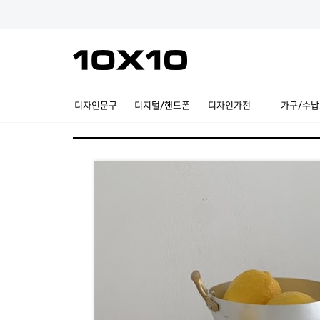
디자인문구
디지털/핸드폰
디자인가전
가구/수납