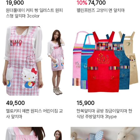
19,900
10%
74,700
원더풀데이 커피 빵 일러스트 원피
펠린프렌즈 고양이 면 앞치마
스형 앞치마 3color
49,500
15,900
헬로키티 예쁜 원피스 어린이집 교
한복앞치마 공방 장금이앞치마 한
사 앞치마
식당 주방앞치마 3type