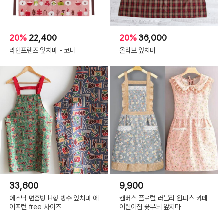
20%
22,400
20%
36,000
라인프렌즈 앞치마 - 코니
올리브 앞치마
33,600
9,900
에스닉 면혼방 H형 방수 앞치마 에
캔버스 플로럴 러블리 원피스 카페
이프런 free 사이즈
어린이집 꽃무늬 앞치마