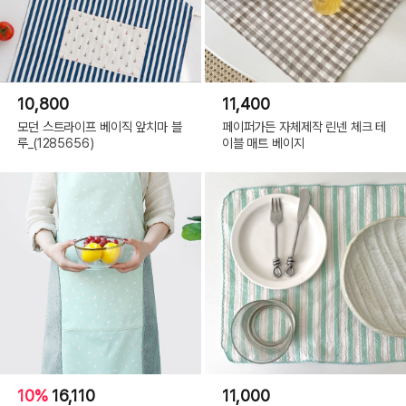
10,800
11,400
모던 스트라이프 베이직 앞치마 블
페이퍼가든 자체제작 린넨 체크 테
루_(1285656)
이블 매트 베이지
10%
16,110
11,000