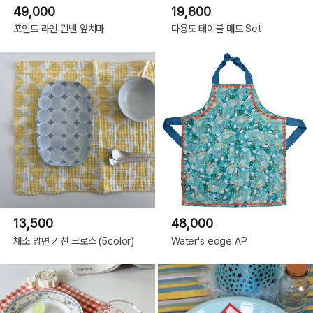
49,000
19,800
포인트 라인 린넨 앞치마
다용도 테이블 매트 Set
!! 첫 세탁은 가벼운 단독세탁 후 사용바랍니다 !!
13,500
48,000
망에 넣어 찬물세탁
채소 양면 키친 크로스 (5color)
Water's edge AP
건조기 사용불가
면100%
약 50cm x 35cm
거즈소재 특성상 재단에 편차가 있어,
1~3cm 오차가 있을 수 있습니다.
천연섬유특성상(면) 세탁후 약간의 줄어듬이 있을 수 있으며,