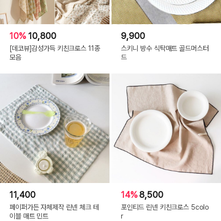
10%
10,800
9,900
[데코뷰]감성가득 키친크로스 11종
스키니 방수 식탁매트 골드머스터
모음
드
11,400
14%
8,500
페이퍼가든 자체제작 린넨 체크 테
포인티드 린넨 키친크로스 5colo
이블 매트 민트
r