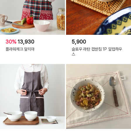
30%
13,930
5,900
플라워체크 앞치마
슬로우 라탄 컵받침 1P 알럽하우
스