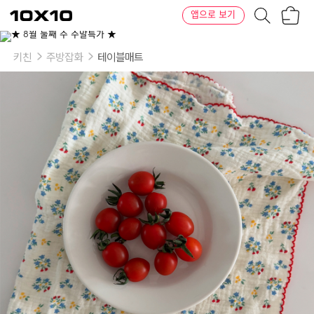
장
텐
앱으로 보기
바
바
구
이
이
니
텐
상
품
키친
주방잡화
테이블매트
의
옵
션
-
컬
러:
one