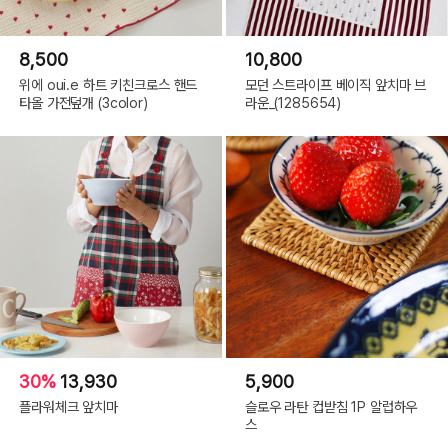
8,500
10,800
위에 oui.e 하트 키친크로스 핸드
모던 스트라이프 베이직 앞치마 브
타올 가전덮개 (3color)
라운_(1285654)
30%
13,930
5,900
플라워체크 앞치마
슬로우 라탄 컵받침 1P 알럽하우
스