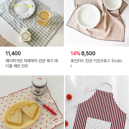
11,400
14%
8,500
페이퍼가든 자체제작 린넨 체크 테
포인티드 린넨 키친크로스 5colo
이블 매트 민트
r