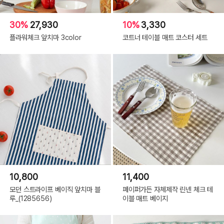
30%
27,930
10%
3,330
플라워체크 앞치마 3color
코트너 테이블 매트 코스터 세트
10,800
11,400
모던 스트라이프 베이직 앞치마 블
페이퍼가든 자체제작 린넨 체크 테
루_(1285656)
이블 매트 베이지