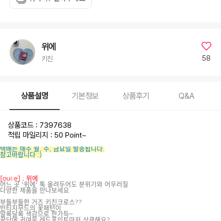
위에
58
키친
상품설명
기본정보
상품후기
Q&A
상품코드 : 7397638
적립 마일리지 : 50 Point
~
택배는 매주 월, 수, 금요일 발송됩니다.
참고바랍니다 :)
[oui:e] ; 위에
어느 곳 '위에' 툭 올려두어도 분위기와 어우러질
다양한 제품을 만나보세요.
부들부들한 거즈 키친크로스??
빈티지무드의 꽃패턴이
알록달록 색감으로 한가득~
끝단에 귀여운 레드포인트마저 상큼해요?