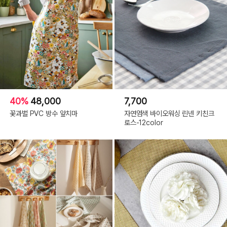
40%
48,000
7,700
꽃과벌 PVC 방수 앞치마
자연염색 바이오워싱 린넨 키친크
로스-12color