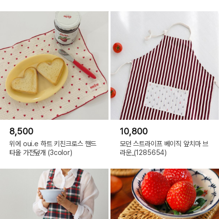
8,500
10,800
위에 oui.e 하트 키친크로스 핸드
모던 스트라이프 베이직 앞치마 브
타올 가전덮개 (3color)
라운_(1285654)