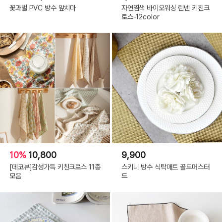
꽃과벌 PVC 방수 앞치마
자연염색 바이오워싱 린넨 키친크
로스-12color
10%
10,800
9,900
[데코뷰]감성가득 키친크로스 11종
스키니 방수 식탁매트 골드머스터
모음
드