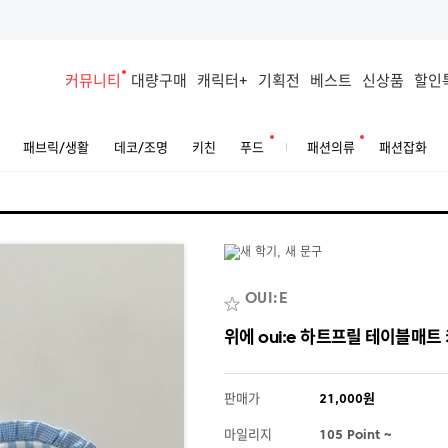
커뮤니티
대량구매
캐릭터+
기획전
베스트
신상품
할인
패브릭/생활
데코/조명
키친
푸드
패션의류
패션잡화
OUI:E
위에 oui:e 하트프릴 테이블매
판매가
21,000원
마일리지
105 Point ~