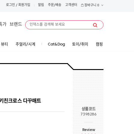
로그인
/
회원가입
알림
주문/배송
고객센터
장바구니
0
특가
브랜드
뷰티
주얼리/시계
Cat&Dog
토이/취미
캠핑
트 키친크로스 다꾸매트
상품코드
7398286
Review