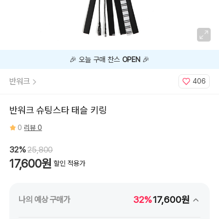
🎉 오늘 구매 찬스
OPEN
🎉
반워크
406
반워크 슈팅스타 태슬 키링
0
리뷰 0
32%
25,800
17,600원
할인 적용가
32%
17,600원
나의 예상 구매가