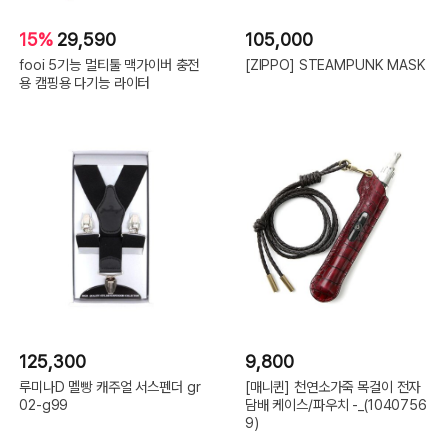
15%
29,590
105,000
fooi 5기능 멀티툴 맥가이버 충전
[ZIPPO] STEAMPUNK MASK
용 캠핑용 다기능 라이터
125,300
9,800
루미나D 멜빵 캐주얼 서스펜더 gr
[매니퀸] 천연소가죽 목걸이 전자
02-g99
담배 케이스/파우치 -_(1040756
9)