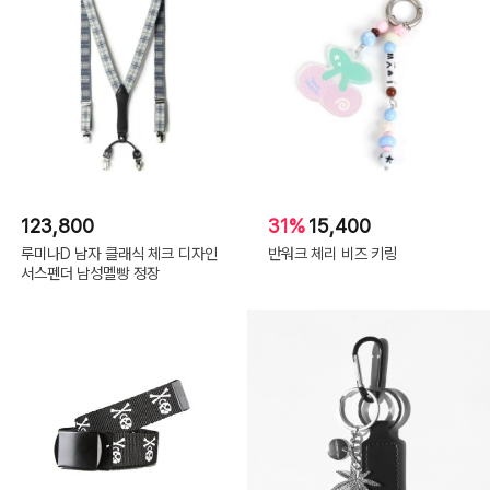
123,800
31%
15,400
루미나D 남자 클래식 체크 디자인
반워크 체리 비즈 키링
서스펜더 남성멜빵 정장