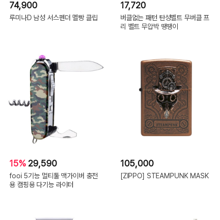
74,900
17,720
루미나D 남성 서스펜더 멜빵 클립
버클없는 패턴 탄성벨트 무버클 프
리 벨트 무압박 땡땡이
15%
29,590
105,000
fooi 5기능 멀티툴 맥가이버 충전
[ZIPPO] STEAMPUNK MASK
용 캠핑용 다기능 라이터