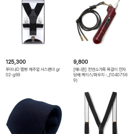
125,300
9,800
루미나D 멜빵 캐주얼 서스펜더 gr
[매니퀸] 천연소가죽 목걸이 전자
02-g99
담배 케이스/파우치 -_(1040756
9)