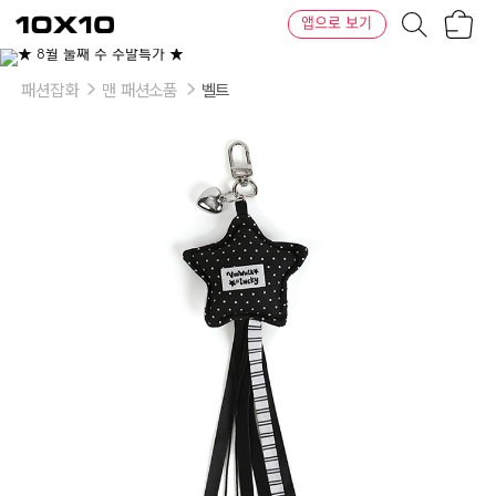
장
텐
앱으로 보기
바
바
구
이
이
니
텐
상
품
패션잡화
맨 패션소품
벨트
의
옵
션
-
옵
션
1
:
슈
팅
스
타
태
슬
키
링:
블
랙