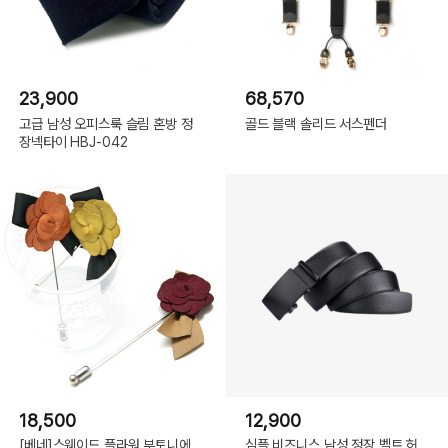
23,900
68,570
고급 남성 오피스룩 슬림 혼방 정
골드 블랙 솔리드 서스펜더
장넥타이 HBJ-042
18,500
12,900
[베네]스웨이드 플라워 부토니에
심플 비즈니스 남성 정장 벨트 허