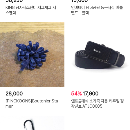
58,250
15,000
KING 남자서스펜더 지그재그 서
언비데이 남녀공용 둥근사각 버클
스펜더
벨트 - 블랙
28,000
54%
17,900
[PINOKOONS]Boutonier Sta
앤트클래식 소가죽 자동 캐주얼 정
men
장벨트 ATJC0005