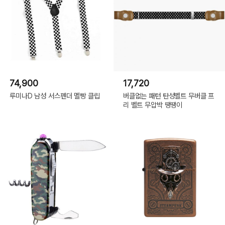
74,900
17,720
루미나D 남성 서스펜더 멜빵 클립
버클없는 패턴 탄성벨트 무버클 프
리 벨트 무압박 땡땡이