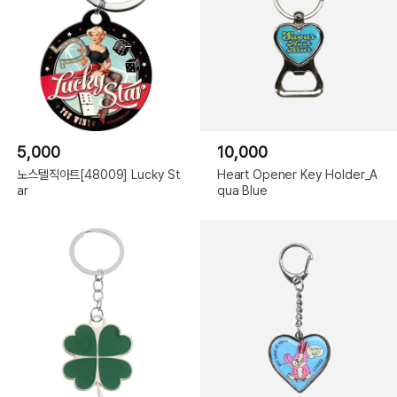
5,000
10,000
노스텔직아트[48009] Lucky St
Heart Opener Key Holder_A
ar
qua Blue