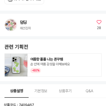
덤딩
28
패션잡화
관련 기획전
여름향 폴폴 나는 폰꾸템
손 안에 여름 감성을 더해보세요
~60%
상품설명
기본정보
상품후기
Q&A
상품코드 : 7409467