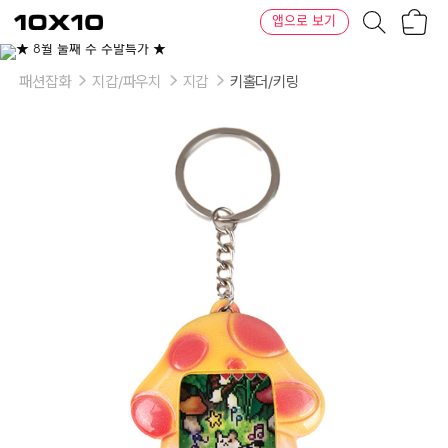
장
텐
앱으로 보기
바
바
구
이
니
텐
패션잡화
지갑/파우치
지갑
키홀더/키링