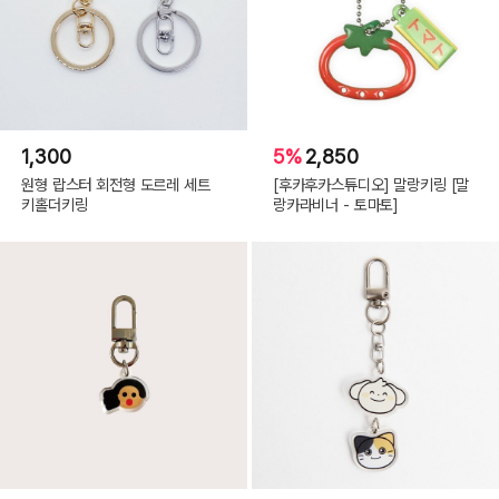
1,300
5%
2,850
원형 랍스터 회전형 도르레 세트
[후카후카스튜디오] 말랑키링 [말
키홀더키링
랑카라비너 - 토마토]