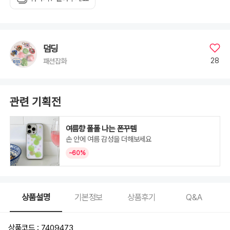
덤딩
28
패션잡화
관련 기획전
여름향 폴폴 나는 폰꾸템
손 안에 여름 감성을 더해보세요
~60%
상품설명
기본정보
상품후기
Q&A
상품코드 : 7409473