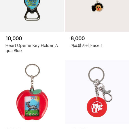
10,000
8,000
Heart Opener Key Holder_A
아크릴 키링_Face 1
qua Blue