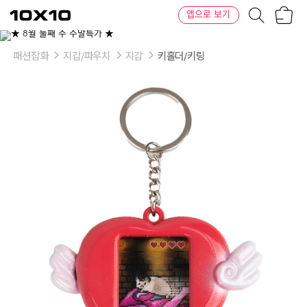
장
텐
앱으로 보기
바
바
구
이
니
텐
패션잡화
지갑/파우치
지갑
키홀더/키링