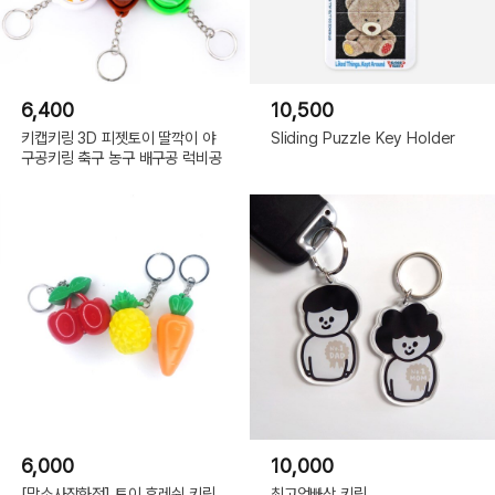
6,400
10,500
키캡키링 3D 피젯토이 딸깍이 야
Sliding Puzzle Key Holder
구공키링 축구 농구 배구공 럭비공
6,000
10,000
[맙소사잡화점] 토이 후레쉬 키링
최고엄빠상 키링