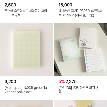
2,500
13,900
굿슈머 스프링노트 모눈종이 그리
애니캐넌 OMR-PAPER 스프링노
드 노트 공책
트 A5사이즈(내지 줄, 모눈)
3,200
5%
2,375
[Memopad] N.036 green la
[하리무드] 봄의 정원 메모지 (3
vender polka dot
종)