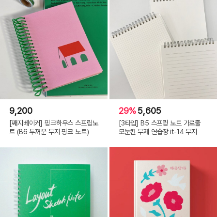
9,200
29%
5,605
[째지베이커] 핑크하우스 스프링노
[3타입] B5 스프링 노트 가로줄
트 (B6 두꺼운 무지 핑크 노트)
모눈칸 무제 연습장 it-14 무지