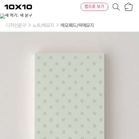
장
텐
앱으로 보기
바
바
구
이
니
텐
디자인문구
노트/메모지
메모패드/떡메모지