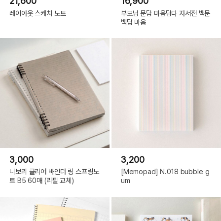
21,600
16,900
레이아웃 스케치 노트
부모님 문답 마음담다 자서전 백문
백답 마음
3,000
3,200
니보리 클리어 바인더 링 스프링노
[Memopad] N.018 bubble g
트 B5 60매 (리필 교체)
um