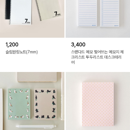
1,200
3,400
슬림원링노트(7mm)
스탠다드 메모 찢어쓰는 메모지 체
크리스트 투두리스트 데스크테리
어