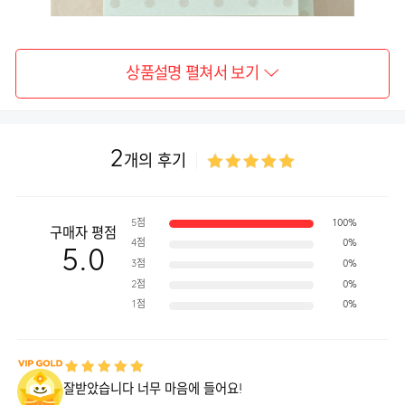
상품설명 펼쳐서 보기
2
개의 후기
5점
100%
구매자 평점
4점
0%
5.0
3점
0%
2점
0%
1점
0%
잘받았습니다 너무 마음에 들어요!