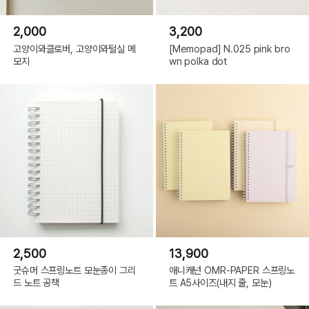
2,000
3,200
고양이와클로버, 고양이와털실 메
[Memopad] N.025 pink bro
모지
wn polka dot
2,500
13,900
굿슈머 스프링노트 모눈종이 그리
애니캐넌 OMR-PAPER 스프링노
드 노트 공책
트 A5사이즈(내지 줄, 모눈)