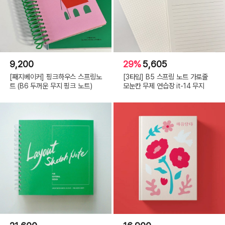
9,200
29%
5,605
[째지베이커] 핑크하우스 스프링노
[3타입] B5 스프링 노트 가로줄
트 (B6 두꺼운 무지 핑크 노트)
모눈칸 무제 연습장 it-14 무지