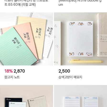
니보리 클리어 바인더 링 스프링노
[Memopad] N.018 bubble g
트 B5 60매 (리필 교체)
um
18%
2,870
2,500
원고지 노트
삼색고양이 메모지