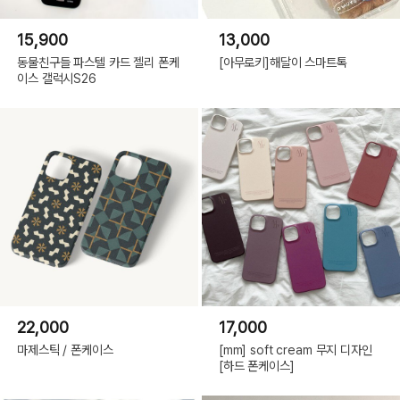
17Pro|
핑
크,
15,900
13,000
iPhone
17Pro|
로
동물친구들 파스텔 카드 젤리 폰케
[아무로키]해달이 스마트톡
즈,
이스 갤럭시S26
iPhone
17Pro|
튤
립,
iPhone
17Pro|
데
이
지,
iPhone
17Pro
Max|
화
이
트
오
렌
지,
iPhone
17Pro
Max|
블
루,
22,000
17,000
iPhone
17Pro
마제스틱 / 폰케이스
[mm] soft cream 무지 디자인
Max|
핑
[하드 폰케이스]
크,
iPhone
17Pro