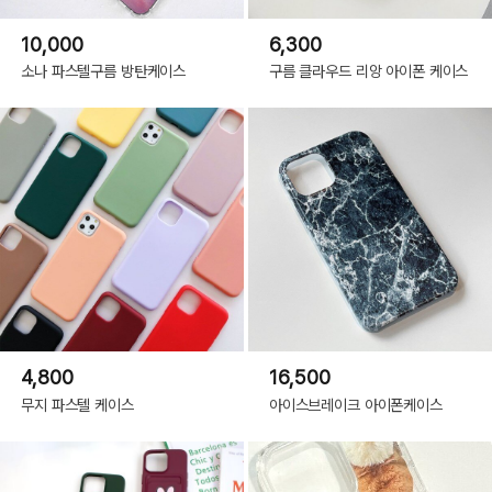
로
즈,
iPhone
10,000
6,300
14|
튤
소나 파스텔구름 방탄케이스
구름 클라우드 리앙 아이폰 케이스
립,
iPhone
14|
데
이
지,
iPhone
14Plus|
화
이
트
오
렌
지,
iPhone
14Plus|
블
루,
iPhone
14Plus|
핑
크,
iPhone
4,800
16,500
14Plus|
로
즈,
무지 파스텔 케이스
아이스브레이크 아이폰케이스
iPhone
14Plus|
튤
립,
iPhone
14Plus|