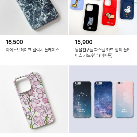
즈,
iPhone
16Pro
제조사
위드썸
Max|
튤
립,
원산지
대한민국
iPhone
16Pro
Max|
고객센터
위드썸/010-9985-3455
데
이
16,500
15,900
지,
iPhone
아이스브레이크 갤럭시 폰케이스
동물친구들 파스텔 카드 젤리 폰케
16e|
화
이스 카드수납 (아이폰)
이
트
오
렌
지,
iPhone
16e|
블
루,
iPhone
16e|
핑
크,
iPhone
16e|
로
즈,
iPhone
16e|
튤
립,
iPhone