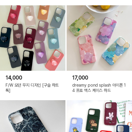
크,
iPhone
16Pro|
로
즈,
iPhone
C A U T I O N
16Pro|
튤
립,
iPhone
16Pro|
?
데
- 구매자 단순변심 사유 반품/교환 요청은 상품 수령일로부터 7일 이내 반품/교환 표시를 한
이
지,
주문건에 대하여 가능합니다.
iPhone
16Pro
Max|
- 표시/광고와 상이, 상품하자 사유의 반품/교환 요청은 상품 수령일로부터 7일 이내 의사를
화
표시해야 합니다.
이
트
오
- UV 특성상 알콜솜, 아세톤, 손세정제 등으로 케이스를 닦을 시 지워 질 수 있음으로, 물티슈
14,000
17,000
렌
지,
사용을 권장드립니다.
iPhone
F/W 모던 무지 디자인 [구슬 하트
dreamy pond splash 아이폰 1
해당 사유는 불량이 아니며 반품/교환이 불가합니다.
16Pro
톡]
4 프로 맥스 케이스 하드
Max|
블
루,
iPhone
16Pro
Max|
핑
크,
상세정보
iPhone
16Pro
Max|
로