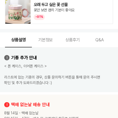
이
지,
오래 두고 싶은 꽃 선물
iPhone
꽃만 보면 괜히 기분이 좋아요
11Pro|
화
이
~91%
트
오
렌
지,
iPhone
11Pro|
블
상품설명
기본정보
상품후기
Q&A
루,
iPhone
11Pro|
핑
크,
기종 추가 안내
iPhone
11Pro|
로
< 폰 케이스, 이어폰 케이스 >
즈,
iPhone
11Pro|
튤
리스트에 없는 기종의 경우, 상품 문의하기 버튼을 통해 문의 주시면
립,
확인 및 추가 도와드리겠습니다 :)
iPhone
11Pro|
데
이
지,
iPhone
11Pro
택배 없는날 배송 안내
Max|
화
이
8월 14일 - 택배 없는날
트
오