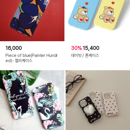
지,
Galaxy
S21|
화
이
트
오
렌
지,
Galaxy
S21|
블
루,
Galaxy
16,000
30%
15,400
S21|
핑
Piece of blue(Painter Hundr
데이빗 / 폰케이스
크,
Galaxy
ed)- 젤리케이스
S21|
로
즈,
Galaxy
S21|
튤
립,
Galaxy
S21|
데
이
지,
Galaxy
S21
Plus|
화
이
트
오
렌