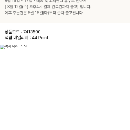
8월 15일 ~ 17일 - 배송 및 고객센터 휴무로 인하여
렌
[ 8월 12일(수) 오후4시 결제 완료건까지 출고] 입니다.
지,
iPhone
이후 주문건은 8월 18일(화)부터 순차 출고됩니다.
11Pro
Max|
블
루,
iPhone
11Pro
상품코드 : 7413500
Max|
적립 마일리지 : 44 Point
~
핑
크,
iPhone
11Pro
Max|
로
즈,
iPhone
11Pro
Max|
튤
립,
iPhone
11Pro
Max|
데
이
지,
iPhone
12mini|
화
이
트
오
렌
지,
iPhone