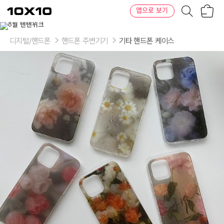
장
텐
앱으로 보기
바
바
구
이
이
니
텐
상
품
디지털/핸드폰
핸드폰 주변기기
기타 핸드폰 케이스
의
옵
션
-
기
종|
선
택:
iPhone
7(8)
(SE2)
(SE3)|
화
이
트
오
렌
지,
iPhone
7(8)
(SE2)
(SE3)|
블
루,
iPhone
7(8)
(SE2)
(SE3)|
핑
크,
iPhone