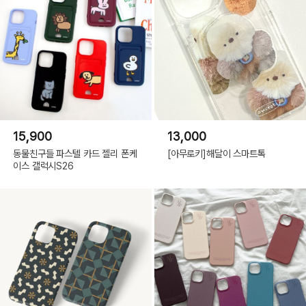
데
이
지,
iPhone
14Pro|
화
이
트
오
렌
지,
iPhone
14Pro|
블
루,
iPhone
14Pro|
15,900
13,000
핑
크,
동물친구들 파스텔 카드 젤리 폰케
[아무로키]해달이 스마트톡
iPhone
이스 갤럭시S26
14Pro|
로
즈,
iPhone
14Pro|
튤
립,
iPhone
14Pro|
데
이
지,
iPhone
14Pro
Max|
화
이
트