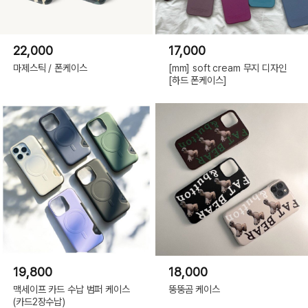
오
렌
지,
iPhone
14Pro
22,000
17,000
Max|
블
루,
마제스틱 / 폰케이스
[mm] soft cream 무지 디자인
iPhone
[하드 폰케이스]
14Pro
Max|
핑
크,
iPhone
14Pro
Max|
로
즈,
iPhone
14Pro
Max|
튤
립,
iPhone
14Pro
Max|
데
이
지,
iPhone
15|
화
19,800
18,000
이
트
오
맥세이프 카드 수납 범퍼 케이스
뚱뚱곰 케이스
렌
(카드2장수납)
지,