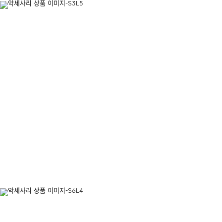
12(12Pro)|
로
즈,
iPhone
12(12Pro)|
튤
립,
iPhone
12(12Pro)|
데
이
지,
iPhone
12Pro
Max|
화
이
트
오
렌
지,
iPhone
12Pro
Max|
블
루,
iPhone
12Pro
Max|
핑
크,
iPhone
12Pro
Max|
로
즈,
iPhone
12Pro