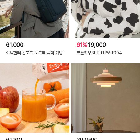
61,000
61%
19,000
아틱헌터 컴포트 노트북 백팩 가방
코튼카우SET LHW-1004
61,100
207,900