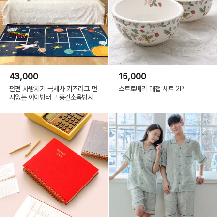
43,000
15,000
펀펀 사방치기 극세사 키즈러그 먼
스트로베리 대접 세트 2P
지없는 아이방러그 층간소음방지