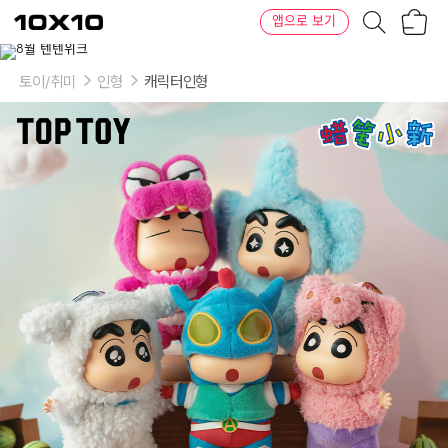
장
텐
앱으로 보기
바
바
구
이
니
텐
토이/취미
인형
캐릭터인형