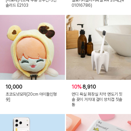
솔리드 E2103
01016786)
10,000
10%
8,910
초코도넛모자[20cm 아이돌인형
먼디 욕실 화장실 치약 면도기 칫
옷]
솔 꽂이 거치대 걸이 양치컵 칫솔
통