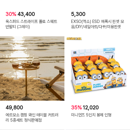
30%
43,400
5,300
옥스퍼드 스트라이프 폴로 스웨트
EXSO(엑소) ESD 에폭시 핀셋 모
반팔티 (그레이)
음/DIY/네일아트/다꾸/미용핀셋
49,800
35%
12,020
에르모소 캠핑 와인 테이블 커트러
미니언즈 5인치 봉제 인형
리 5종세트 정식판매점