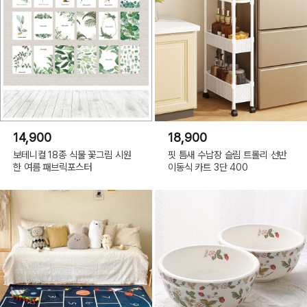
14,900
18,900
보테니컬 18종 식물 꽃그림 시원
핏 틈새 수납장 슬림 트롤리 선반
한 여름 패브릭포스터
이동식 카트 3단 400