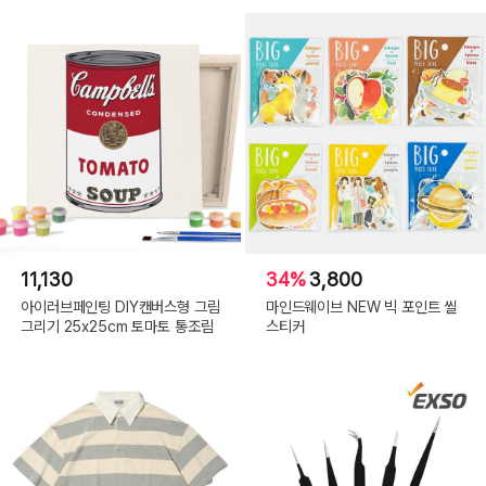
11,130
34%
3,800
아이러브페인팅 DIY캔버스형 그림
마인드웨이브 NEW 빅 포인트 씰
그리기 25x25cm 토마토 통조림
스티커