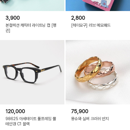
3,900
2,800
본컬렉션 캐릭터 라이트닝 캡 [펭
[헤이모구] 러브 메모패드
귄]
120,000
75,900
98625 아세테이트 풀프레임 뿔
몽슈와 실버 크러쉬 반지
테안경 C1 블랙