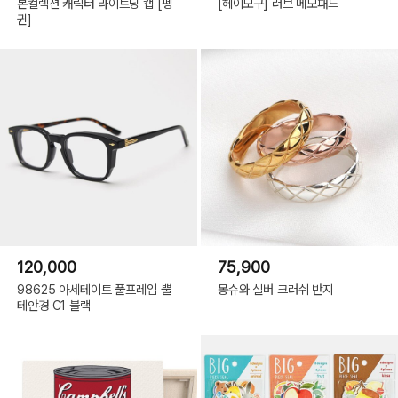
본컬렉션 캐릭터 라이트닝 캡 [펭
[헤이모구] 러브 메모패드
귄]
120,000
75,900
98625 아세테이트 풀프레임 뿔
몽슈와 실버 크러쉬 반지
테안경 C1 블랙