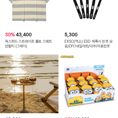
30%
43,400
5,300
옥스퍼드 스트라이프 폴로 스웨트
EXSO(엑소) ESD 에폭시 핀셋 모
반팔티 (그레이)
음/DIY/네일아트/다꾸/미용핀셋