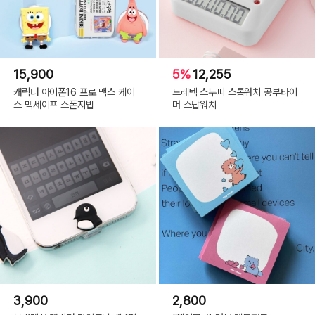
15,900
5%
12,255
캐릭터 아이폰16 프로 맥스 케이
드레텍 스누피 스톱워치 공부타이
스 맥세이프 스폰지밥
머 스탑워치
3,900
2,800