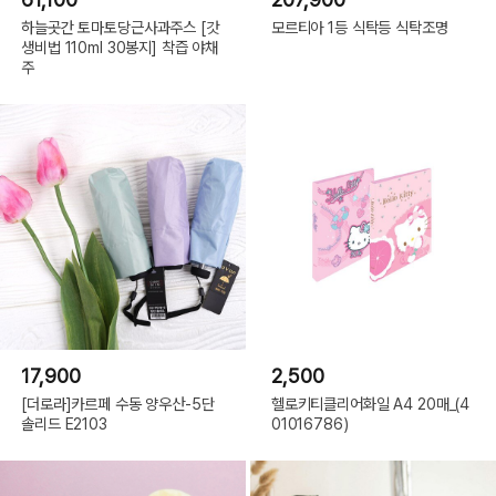
하늘곳간 토마토당근사과주스 [갓
모르티아 1등 식탁등 식탁조명
생비법 110ml 30봉지] 착즙 야채
주
17,900
2,500
[더로라]카르페 수동 양우산-5단
헬로키티클리어화일 A4 20매_(4
솔리드 E2103
01016786)