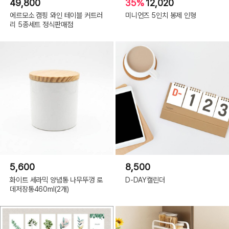
49,800
35%
12,020
에르모소 캠핑 와인 테이블 커트러
미니언즈 5인치 봉제 인형
리 5종세트 정식판매점
5,600
8,500
화이트 세라믹 양념통 나무뚜껑 로
D-DAY캘린더
데저장통460ml(2개)