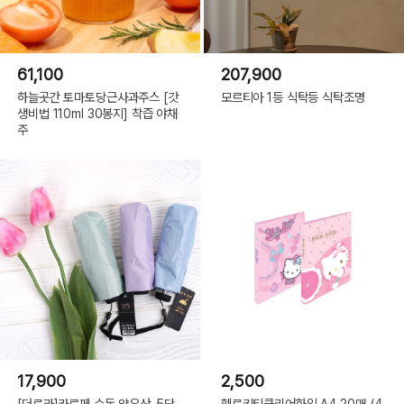
61,100
207,900
하늘곳간 토마토당근사과주스 [갓
모르티아 1등 식탁등 식탁조명
생비법 110ml 30봉지] 착즙 야채
주
17,900
2,500
[더로라]카르페 수동 양우산-5단
헬로키티클리어화일 A4 20매_(4