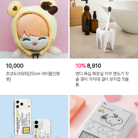
10,000
10%
8,910
초코도넛모자[20cm 아이돌인형
먼디 욕실 화장실 치약 면도기 칫
옷]
솔 꽂이 거치대 걸이 양치컵 칫솔
통