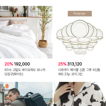
20%
192,000
25%
313,120
60수 고밀도 바이오워싱 모니카
시라쿠스 메이플 신혼 그릇 4인홈
Q침구(화이트)
세트 23p 코지그린