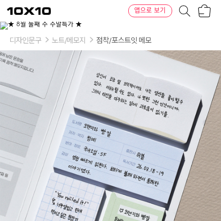
장
텐
앱으로 보기
바
바
구
이
니
텐
디자인문구
노트/메모지
점착/포스트잇 메모