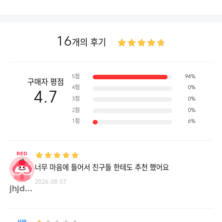
16
개의 후기
5점
94%
구매자 평점
4점
0%
4.7
3점
0%
2점
0%
1점
6%
너무 마음에 들어서 친구들 한테도 추천 했어요
2026.08.07
jhjdd**