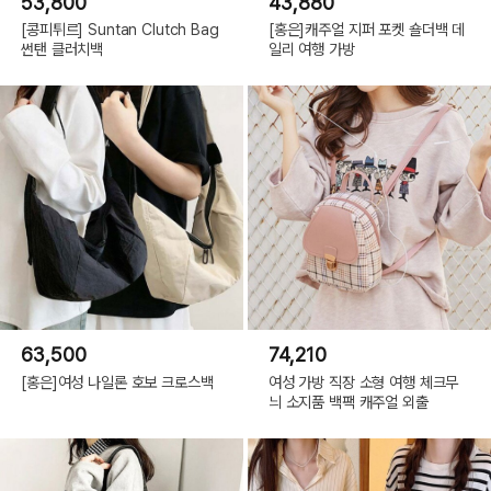
53,800
43,880
[콩피튀르] Suntan Clutch Bag
[홍은]캐주얼 지퍼 포켓 숄더백 데
썬탠 클러치백
일리 여행 가방
63,500
74,210
[홍은]여성 나일론 호보 크로스백
여성 가방 직장 소형 여행 체크무
늬 소지품 백팩 캐주얼 외출