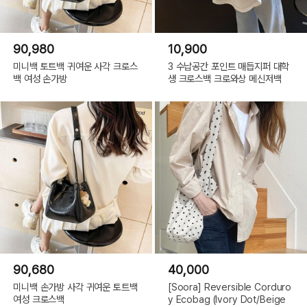
90,980
10,900
미니백 토트백 귀여운 사각 크로스
3 수납공간 포인트 매듭지퍼 대학
백 여성 손가방
생 크로스백 크로와상 메신저백
90,680
40,000
미니백 손가방 사각 귀여운 토트백
[Soora] Reversible Corduro
여성 크로스백
y Ecobag (Ivory Dot/Beige