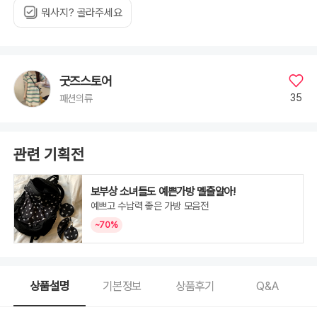
뭐사지? 골라주세요
굿즈스토어
35
패션의류
관련 기획전
보부상 소녀들도 예쁜가방 멜줄알아!
예쁘고 수납력 좋은 가방 모음전
~70%
상품설명
기본정보
상품후기
Q&A