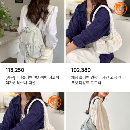
113,250
102,380
[홍은]미니숄더백 여자백팩 에코백
패딩 숄더백 경량 디자인 고급 앞
책가방 바구니 패션
포켓 다용도 토트백