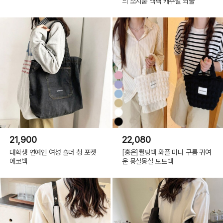
늬 소지품 백팩 캐주얼 외출
21,900
22,080
대학생 연예인 여성 숄더 청 포켓
[홍은]퀼팅백 와플 미니 구름 귀여
에코백
운 몽실몽실 토트백