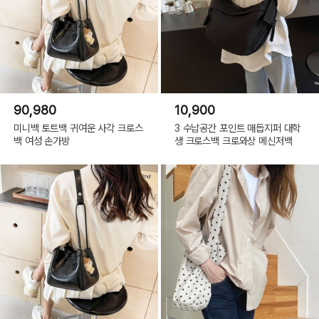
90,980
10,900
미니백 토트백 귀여운 사각 크로스
3 수납공간 포인트 매듭지퍼 대학
백 여성 손가방
생 크로스백 크로와상 메신저백