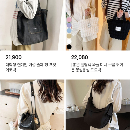
21,900
22,080
대학생 연예인 여성 숄더 청 포켓
[홍은]퀼팅백 와플 미니 구름 귀여
에코백
운 몽실몽실 토트백