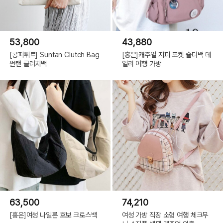
53,800
43,880
[콩피튀르] Suntan Clutch Bag
[홍은]캐주얼 지퍼 포켓 숄더백 데
썬탠 클러치백
일리 여행 가방
63,500
74,210
[홍은]여성 나일론 호보 크로스백
여성 가방 직장 소형 여행 체크무