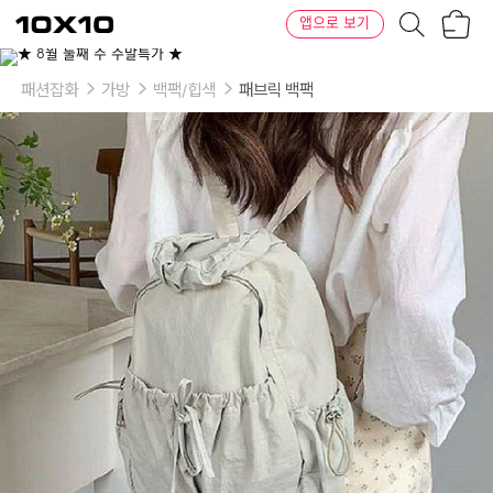
장
텐
앱으로 보기
바
바
구
이
이
니
텐
상
품
패션잡화
가방
백팩/힙색
패브릭 백팩
의
옵
션
-
옵
션:
아
이
보
리,
블
루,
그
레
이,
실
버,
블
랙