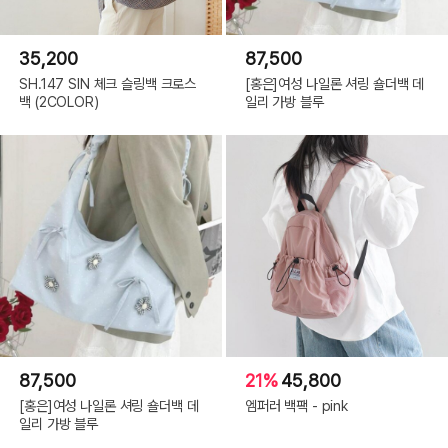
35,200
87,500
SH.147 SIN 체크 슬링백 크로스
[홍은]여성 나일론 셔링 숄더백 데
백 (2COLOR)
일리 가방 블루
87,500
21%
45,800
[홍은]여성 나일론 셔링 숄더백 데
엠퍼러 백팩 - pink
일리 가방 블루