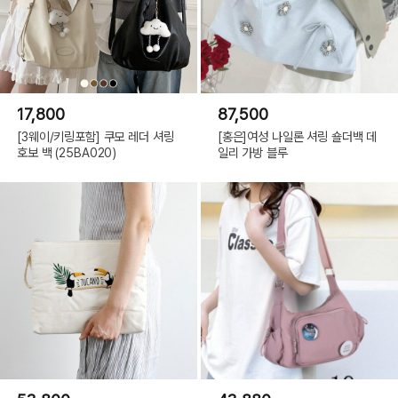
17,800
87,500
[3웨이/키링포함] 쿠모 레더 셔링
[홍은]여성 나일론 셔링 숄더백 데
호보 백 (25BA020)
일리 가방 블루