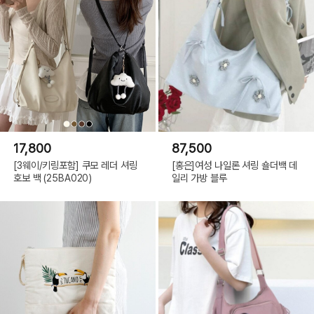
17,800
87,500
[3웨이/키링포함] 쿠모 레더 셔링
[홍은]여성 나일론 셔링 숄더백 데
호보 백 (25BA020)
일리 가방 블루