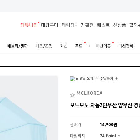
커뮤니티
대량구매
캐릭터+
기획전
베스트
신상품
할인
패브릭/생활
데코/조명
키친
푸드
패션의류
패션잡화
MCLKOREA
보노보노 자동3단우산 양우산 경
판매가
14,900원
마일리지
74 Point ~