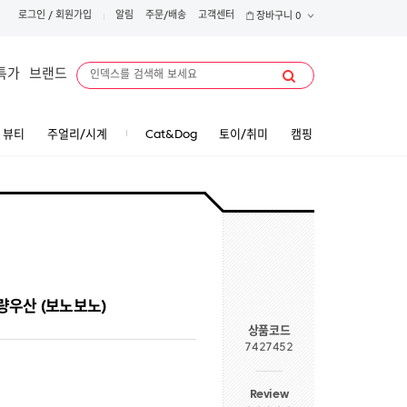
로그인
/
회원가입
알림
주문/배송
고객센터
장바구니
0
특가
브랜드
뷰티
주얼리/시계
Cat&Dog
토이/취미
캠핑
량우산 (보노보노)
상품코드
7427452
Review