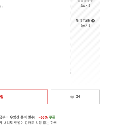
(
쓰기
)
내
Gift Talk
(
쓰기
)
알림
24
금부터 우양산 준비 필수!
~63%
쿠폰
가 내려도 햇볕이 강해도 걱정 없는 하루