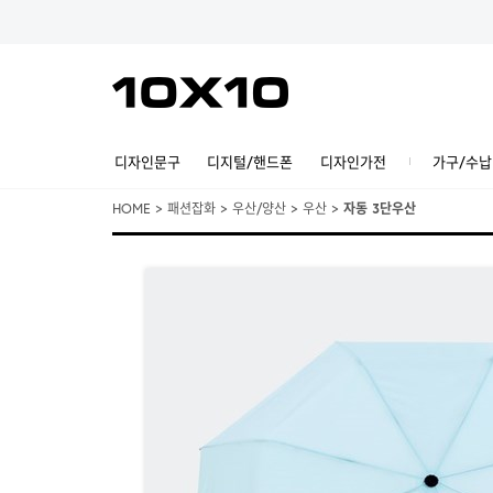
디자인문구
디지털/핸드폰
디자인가전
가구/수납
HOME
>
패션잡화
>
우산/양산
>
우산
>
자동 3단우산