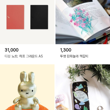
31,000
1,300
디깅 노트: 하프 그라운드 A5
투명 캄파눌라 책갈피