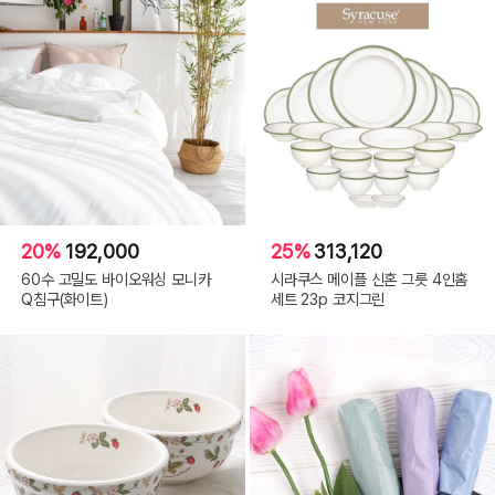
20%
192,000
25%
313,120
60수 고밀도 바이오워싱 모니카
시라쿠스 메이플 신혼 그릇 4인홈
Q침구(화이트)
세트 23p 코지그린