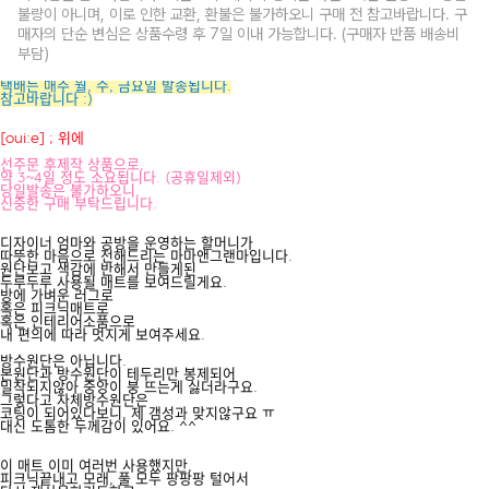
불량이 아니며, 이로 인한 교환, 환불은 불가하오니 구매 전 참고바랍니다. 구
매자의 단순 변심은 상품수령 후 7일 이내 가능합니다. (구매자 반품 배송비
부담)
택배는 매주 월, 수, 금요일 발송됩니다.
참고바랍니다 :)
[oui:e] ; 위에
선주문 후제작 상품으로,
약 3~4일 정도 소요됩니다. (공휴일제외)
당일발송은 불가하오니,
신중한 구매 부탁드립니다.
디자이너 엄마와 공방을 운영하는 할머니가
따뜻한 마음으로 전해드리는 마마앤그랜마입니다.
원단보고 색감에 반해서 만들게된
두루두루 사용될 매트를 보여드릴게요.
방에 가벼운 러그로
혹은 피크닉매트로
혹은 인테리어소품으로
내 편의에 따라 멋지게 보여주세요.
방수원단은 아닙니다.
본원단과 방수원단이 테두리만 봉제되어
밀착되지않아 중앙이 붕 뜨는게 싫더라구요.
그렇다고 자체방수원단은
코팅이 되어있다보니, 제 갬성과 맞지않구요 ㅠ
대신 도톰한 두께감이 있어요. ^^
이 매트 이미 여러번 사용했지만,
피크닉끝내고 모래, 풀 모두 팡팡팡 털어서