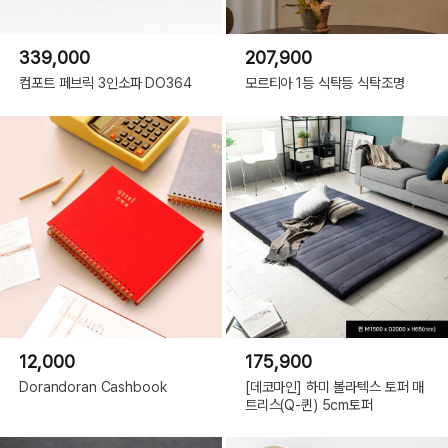
339,000
207,900
컴포트 페브릭 3인소파 DO364
모르티아 1등 식탁등 식탁조명
12,000
175,900
Dorandoran Cashbook
[데코마인] 하미 볼라텍스 토퍼 매
트리스(Q-퀸) 5cm토퍼