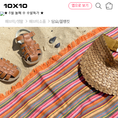
장
텐
앱으로 보기
바
바
구
이
이
니
텐
상
품
패브릭/생활
패브릭소품
담요/블랭킷
의
옵
션
-
사
이
즈:
S
(매
트
+광
목
파
우
치),
M
(매
트
+광
목
파
우
치)