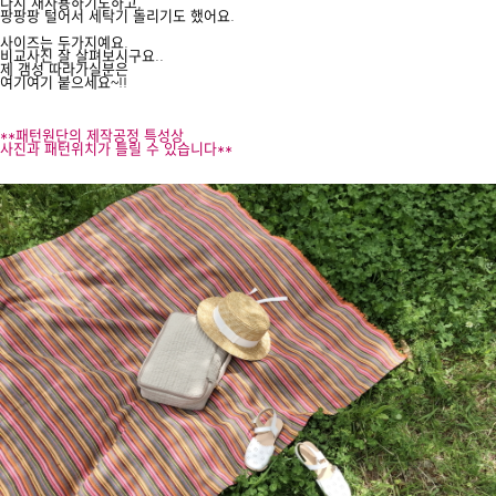
다시 재사용하기도하고,
팡팡팡 털어서 세탁기 돌리기도 했어요.
사이즈는 두가지예요.
비교사진 잘 살펴보시구요..
제 갬성 따라가실분은
여기여기 붙으세요~!!
**패턴원단의 제작공정 특성상
사진과 패턴위치가 틀릴 수 있습니다**