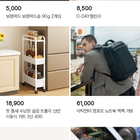
5,000
8,500
보령머드 보령머드솝 90g 2개입
D-DAY캘린더
S사이즈입니다. 사이즈 참고해주세요. 1~2인용입니다.
18,900
61,000
핏 틈새 수납장 슬림 트롤리 선반
아틱헌터 컴포트 노트북 백팩 가방
이동식 카트 3단 400