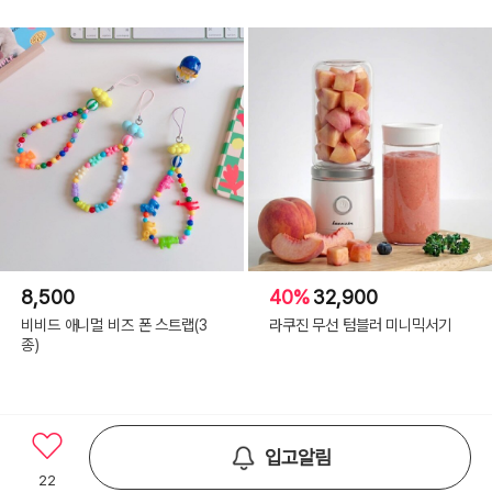
8,500
40%
32,900
비비드 애니멀 비즈 폰 스트랩(3
라쿠진 무선 텀블러 미니믹서기
종)
입고알림
22