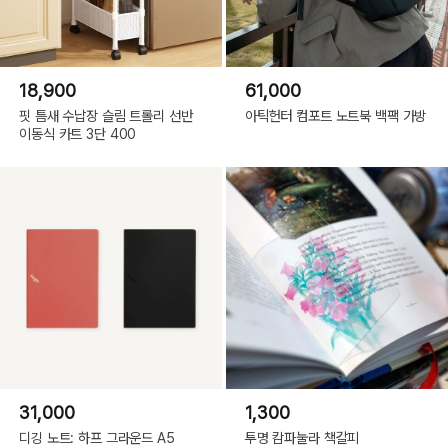
18,900
61,000
핏 틈새 수납장 슬림 트롤리 선반
아틱헌터 컴포트 노트북 백팩 가방
이동식 카트 3단 400
31,000
1,300
디깅 노트: 하프 그라운드 A5
투명 캄파눌라 책갈피