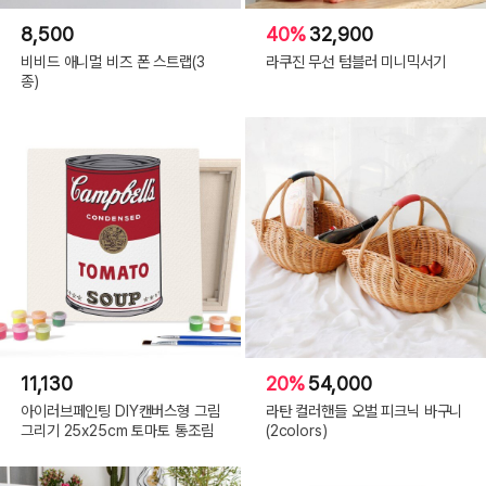
8,500
40%
32,900
비비드 애니멀 비즈 폰 스트랩(3
라쿠진 무선 텀블러 미니믹서기
종)
11,130
20%
54,000
아이러브페인팅 DIY캔버스형 그림
라탄 컬러핸들 오벌 피크닉 바구니
그리기 25x25cm 토마토 통조림
(2colors)