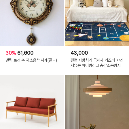
30%
61,600
43,000
앤틱 로건 추 저소음 벽시계(골드)
펀펀 사방치기 극세사 키즈러그 먼
지없는 아이방러그 층간소음방지