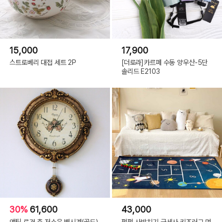
15,000
17,900
스트로베리 대접 세트 2P
[더로라]카르페 수동 양우산-5단
솔리드 E2103
30%
61,600
43,000
앤틱 로건 추 저소음 벽시계(골드)
펀펀 사방치기 극세사 키즈러그 먼