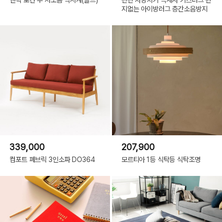
지없는 아이방러그 층간소음방지
339,000
207,900
컴포트 페브릭 3인소파 DO364
모르티아 1등 식탁등 식탁조명