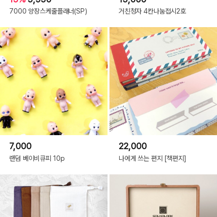
7000 양장스케줄플래너(SP)
거친청자 4칸나눔접시2호
7,000
22,000
랜덤 베이비큐피 10p
나에게 쓰는 편지 [책편지]