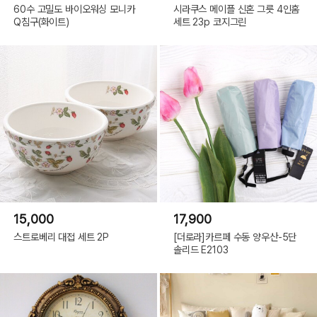
60수 고밀도 바이오워싱 모니카
시라쿠스 메이플 신혼 그릇 4인홈
Q침구(화이트)
세트 23p 코지그린
15,000
17,900
스트로베리 대접 세트 2P
[더로라]카르페 수동 양우산-5단
솔리드 E2103