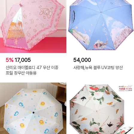
5%
17,005
54,000
산리오 마이멜로디 47 우산 이중
사랑해,뉴욕 블루 UV코팅 양산
프릴 장우산 아동용