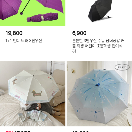
19,800
6,900
1+1 탠디 보라 3단우산
튼튼한 3단우산 수동 남녀공용 커
플 학생 어린이 초등학생 접이식
경