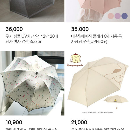
36,000
35,000
무지 심플 UV차단 암막 2단 20대
내츄럴베이직 플레라 8K 자동 곡
남자 여자 양산 3color
자형 장우산(UPF50+)
10,900
21,000
하리비 자외선 차단 접이식 꽃무늬
폼폼푸린 55 빅빼꼼 안전한자동우