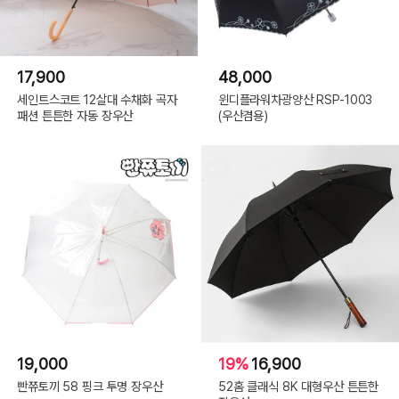
17,900
48,000
세인트스코트 12살대 수채화 곡자
윈디플라워차광양산 RSP-1003
패션 튼튼한 자동 장우산
(우산겸용)
19,000
19%
16,900
빤쮸토끼 58 핑크 투명 장우산
52홈 클래식 8K 대형우산 튼튼한