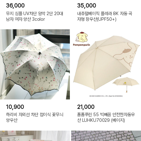
36,000
35,000
무지 심플 UV차단 암막 2단 20대
내츄럴베이직 플레라 8K 자동 곡
남자 여자 양산 3color
자형 장우산(UPF50+)
10,900
21,000
하리비 자외선 차단 접이식 꽃무늬
폼폼푸린 55 빅빼꼼 안전한자동우
양우산
산 LUHKU70029 (베이지)