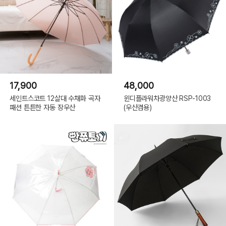
17,900
48,000
세인트스코트 12살대 수채화 곡자
윈디플라워차광양산 RSP-1003
패션 튼튼한 자동 장우산
(우산겸용)