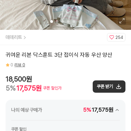
데데리트
254
귀여운 리본 닥스훈트 3단 접이식 자동 우산 양산
0
리뷰 0
18,500원
쿠폰 받기
5%
17,575원
쿠폰 할인가
5%
17,575원
나의 예상 구매가
쿠폰 할인