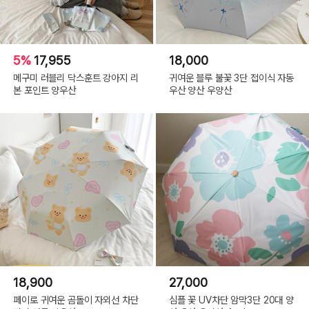
5%
17,955
18,000
메구미 러블리 닥스훈트 강아지 리
귀여운 블루 불꽃 3단 접이식 자동
본 포인트 양우산
우산 양산 우양산
18,900
27,000
페이로 귀여운 곰돌이 자외선 차단
심플 꽃 UV차단 암막3단 20대 양