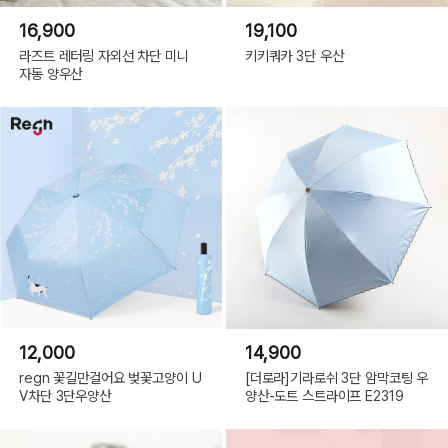
16,900
19,100
라즈트 레터링 자외선 차단 미니
키키쿼카 3단 우산
자동 양우산
12,000
14,900
regn 꽃길만걸어요 벚꽃고양이 U
[더로라]기라로쉬 3단 암막코팅 우
V차단 3단우양산
양산-도트 스트라이프 E2319