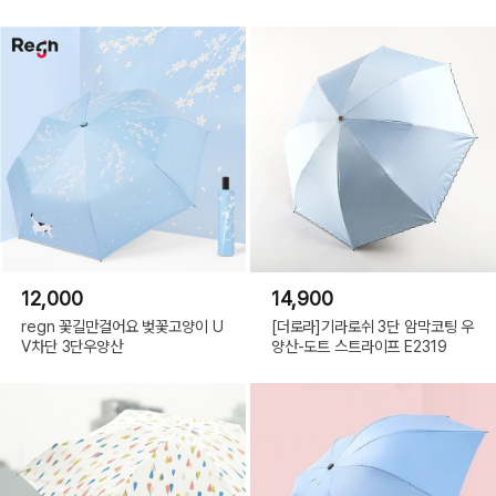
12,000
14,900
regn 꽃길만걸어요 벚꽃고양이 U
[더로라]기라로쉬 3단 암막코팅 우
V차단 3단우양산
양산-도트 스트라이프 E2319