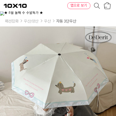
장
텐
앱으로 보기
바
바
구
이
이
니
텐
상
품
패션잡화
우산/양산
우산
자동 3단우산
의
옵
션
-
선
택:
리
본
닥
스
훈
트
3
단
자
동
양
우
산