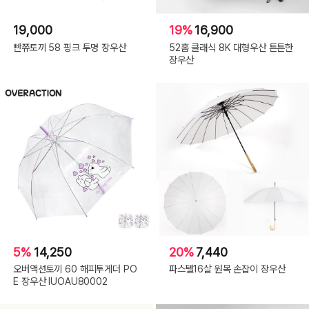
19,000
19%
16,900
빤쮸토끼 58 핑크 투명 장우산
52홈 클래식 8K 대형우산 튼튼한
장우산
5%
14,250
20%
7,440
오버액션토끼 60 해피투게더 PO
파스텔16살 원목 손잡이 장우산
E 장우산 IUOAU80002