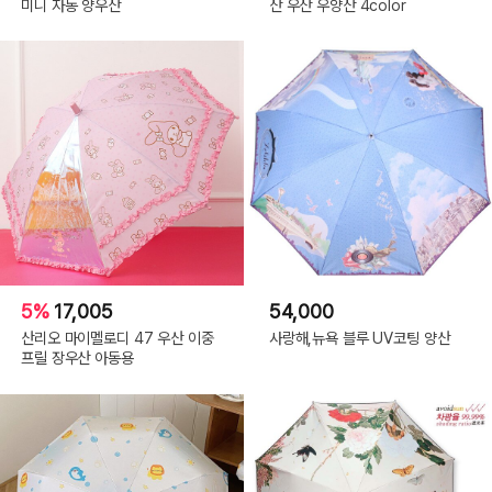
미니 자동 양우산
산 우산 우양산 4color
5%
17,005
54,000
산리오 마이멜로디 47 우산 이중
사랑해,뉴욕 블루 UV코팅 양산
프릴 장우산 아동용