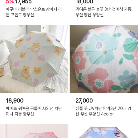
5%
17,955
18,000
메구미 러블리 닥스훈트 강아지 리
귀여운 블루 불꽃 3단 접이식 자동
본 포인트 양우산
우산 양산 우양산
18,900
27,000
페이로 귀여운 곰돌이 자외선 차단
심플 꽃 UV차단 암막3단 20대 양
미니 자동 양우산
산 우산 우양산 4color