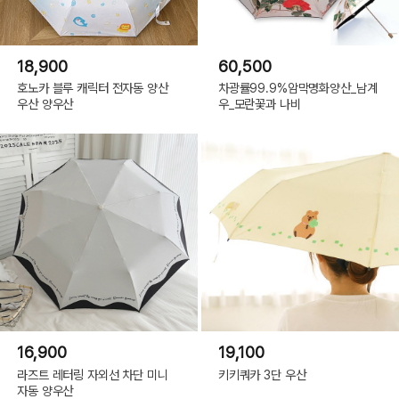
18,900
60,500
호노카 블루 캐릭터 전자동 양산
차광률99.9%암막명화양산_남계
우산 양우산
우_모란꽃과 나비
16,900
19,100
라즈트 레터링 자외선 차단 미니
키키쿼카 3단 우산
자동 양우산