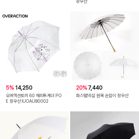
장우산
5%
14,250
20%
7,440
오버액션토끼 60 해피투게더 PO
파스텔16살 원목 손잡이 장우산
E 장우산 IUOAU80002