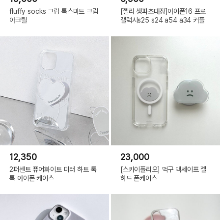
fluffy socks 그립 톡스마트 크림
[젤리 생파초대장]아이폰16 프로
아크릴
갤럭시s25 s24 a54 a34 커플
12,350
23,000
2퍼센트 퓨어화이트 미러 하트 톡
[스카이폴리오] 먹구 맥세이프 젤
톡 아이폰 케이스
하드 폰케이스