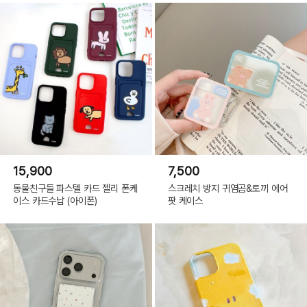
15,900
7,500
동물친구들 파스텔 카드 젤리 폰케
스크레치 방지 귀염곰&토끼 에어
이스 카드수납 (아이폰)
팟 케이스