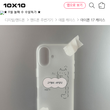
장
텐
앱으로 보기
바
바
구
이
이
니
텐
상
품
디지털/핸드폰
핸드폰 주변기기
애플 케이스
아이폰 17 케이스
의
옵
션
-
model:
iphone
12
mini,
iphone
12,
iphone
12
Pro,
iphone
12
Pro
Max,
iphone
13
mini,
iphone
13,
iphone
13
Pro,
iphone
13
Pro
Max,
iphone
14,