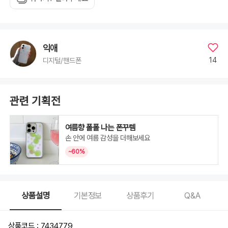
17
Air,
iphone
17
Pro,
iphone
17
Pro
익애
Max,
S20,
14
디지털/핸드폰
S20+,
S20
Ultra,
S21,
S21+,
S21
관련 기획전
Ultra,
S22,
S22+,
S22
Ultra,
여름향 폴폴 나는 폰꾸템
S23,
손 안에 여름 감성을 더해보세요
S23+,
S23
Ultra,
~60%
S24,
S24+,
S24
Ultra,
S25,
S25+,
S25
상품설명
기본정보
상품후기
Q&A
Ultra,
S26,
S26+,
S26
Ultra
상품코드 : 7434779