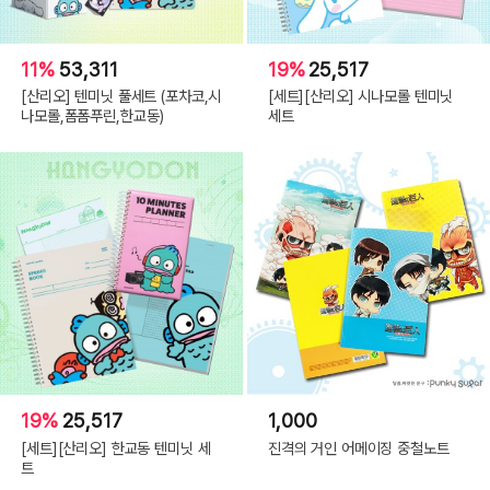
11%
53,311
19%
25,517
[산리오] 텐미닛 풀세트 (포차코,시
[세트][산리오] 시나모롤 텐미닛
나모롤,폼폼푸린,한교동)
세트
19%
25,517
1,000
[세트][산리오] 한교동 텐미닛 세
진격의 거인 어메이징 중철노트
트