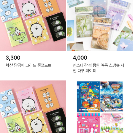
3,300
4,000
학산 담곰이 그리드 중철노트
인스타 감성 몽환 여름 스냅슛 사
진 다꾸 페이퍼