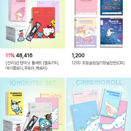
11%
48,416
1,200
[산리오] 텐미닛 풀세트 (헬로키티,
1200 초등슬림일기장넓은칸(CR)
마이멜로디,쿠로미,케로피)