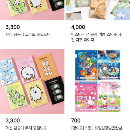
3,300
4,000
학산 담곰이 그리드 중철노트
인스타 감성 몽환 여름 스냅슛 사
진 다꾸 페이퍼
3,300
700
학산 담곰이 무지 중철노트
[영아트]초등노트알림장넓은칸남