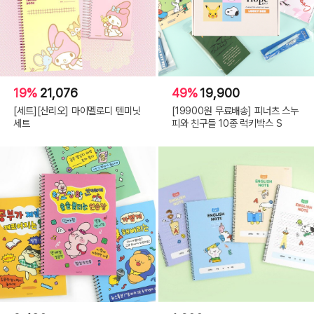
19%
21,076
49%
19,900
[세트][산리오] 마이멜로디 텐미닛
[19900원 무료배송] 피너츠 스누
세트
피와 친구들 10종 럭키박스 S