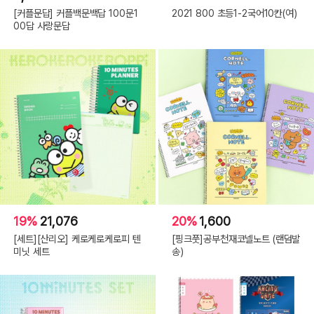
[커플문답] 커플백문백답 100문1
2021 800 초등1-2국어10칸(여)
00답 사랑문답
19%
21,076
20%
1,600
[세트][산리오] 케로케로케로피 텐
[핑크풋]공부천재코넬노트 (랜덤발
미닛 세트
송)