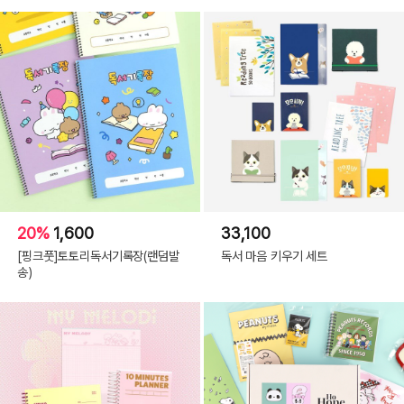
20%
1,600
33,100
[핑크풋]토토리독서기록장(랜덤발
독서 마음 키우기 세트
송)