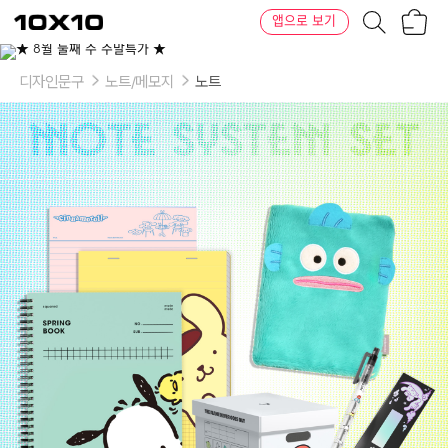
장
텐
앱으로 보기
바
바
구
이
이
니
텐
상
품
디자인문구
노트/메모지
노트
의
옵
션
-
선
택
1:
한
교
동,
시
나
모
롤