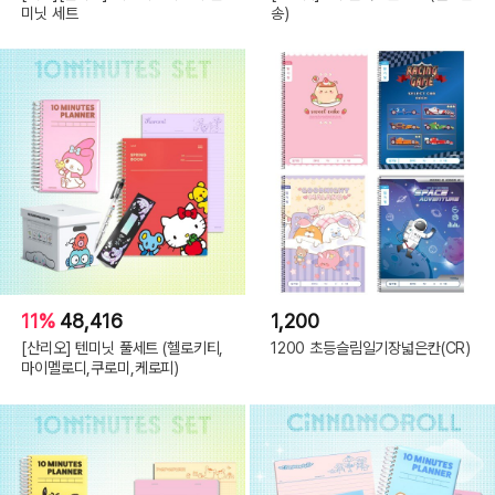
미닛 세트
송)
11%
48,416
1,200
[산리오] 텐미닛 풀세트 (헬로키티,
1200 초등슬림일기장넓은칸(CR)
마이멜로디,쿠로미,케로피)