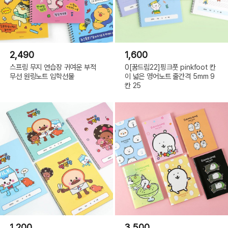
2,490
1,600
스프링 무지 연습장 귀여운 부적
0[꿈드림22]핑크풋 pinkfoot 칸
무선 원링노트 입학선물
이 넓은 영어노트 줄간격 5mm 9
칸 25
1,200
3,500