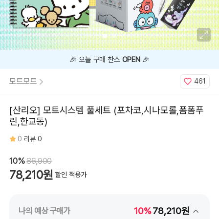
지금
10%
할인 중 🔥
모트모트
461
[산리오] 모트시스템 풀세트 (포차코,시나모롤,폼폼푸
린,한교동)
0
리뷰 0
10%
86,900
78,210원
할인 적용가
10%
78,210원
나의 예상 구매가