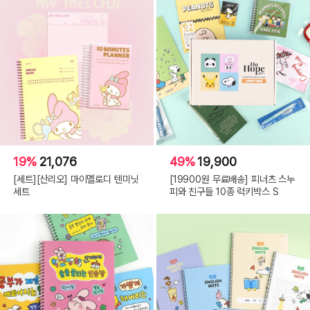
19%
21,076
49%
19,900
[세트][산리오] 마이멜로디 텐미닛
[19900원 무료배송] 피너츠 스누
세트
피와 친구들 10종 럭키박스 S