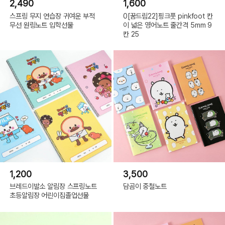
2,490
1,600
스프링 무지 연습장 귀여운 부적
0[꿈드림22]핑크풋 pinkfoot 칸
무선 원링노트 입학선물
이 넓은 영어노트 줄간격 5mm 9
칸 25
1,200
3,500
브레드이발소 알림장 스프링노트
담곰이 중철노트
초등알림장 어린이집졸업선물