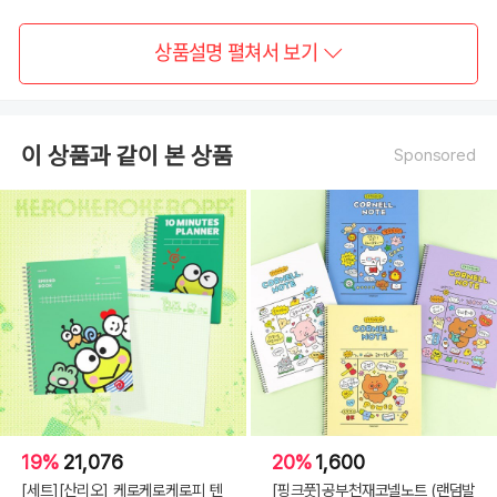
상품설명 펼쳐서 보기
이 상품과 같이 본 상품
Sponsored
19%
21,076
20%
1,600
[세트][산리오] 케로케로케로피 텐
[핑크풋]공부천재코넬노트 (랜덤발