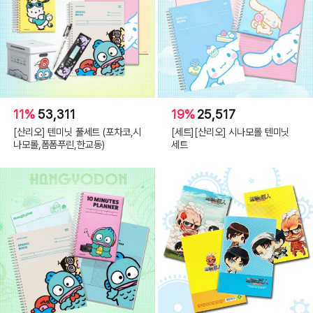
11%
53,311
19%
25,517
[산리오] 텐미닛 풀세트 (포차코,시
[세트][산리오] 시나모롤 텐미닛
나모롤,폼폼푸린,한교동)
세트