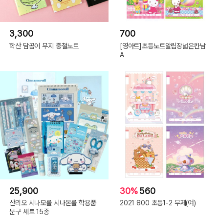
3,300
700
학산 담곰이 무지 중철노트
[영아트]초등노트알림장넓은칸남
A
25,900
30%
560
산리오 시나모롤 시나몬롤 학용품
2021 800 초등1-2 무제(여)
문구 세트 15종