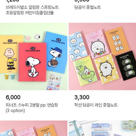
브레드이발소 알림장 스프링노트
담곰이 중철노트
초등알림장 어린이집졸업선물
6,000
3,300
피너츠 스누피 2분할 pp 연습장
학산 담곰이 라인 중철노트
(3 option)