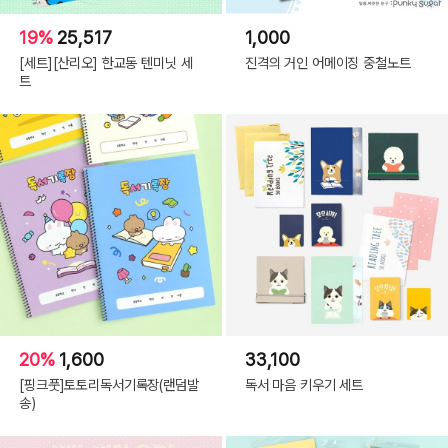
19%
25,517
1,000
[세트][산리오] 한교동 텐미닛 세
진격의 거인 어메이징 중철노트
트
20%
1,600
33,100
[핑크풋]토토리독서기록장(랜덤발
독서 마음 키우기 세트
송)