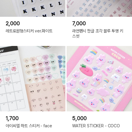
2,000
7,000
레트로원형스티커 ver.화이트
라연팬시 한글 조각 블루 투명 키
스컷
1,700
5,000
아이씨엘 하트 스티커 - face
WATER STICKER - COCO