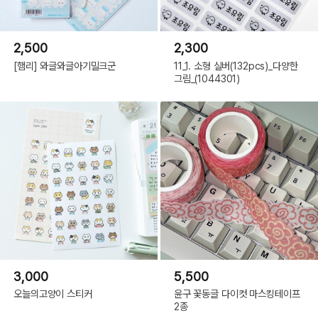
2,500
2,300
[햄리] 와글와글아기밀크군
11_1. 소형 실버(132pcs)_다양한
그림_(1044301)
3,000
5,500
오늘의고양이 스티커
윤구 꽃동글 다이컷 마스킹테이프
2종