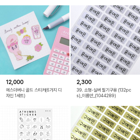
12,000
2,300
에스더버니 골드 스티커(6가지 디
39. 소형-실버 필기구용 (132pc
자인 1세트)
s)_이름만_(1044289)