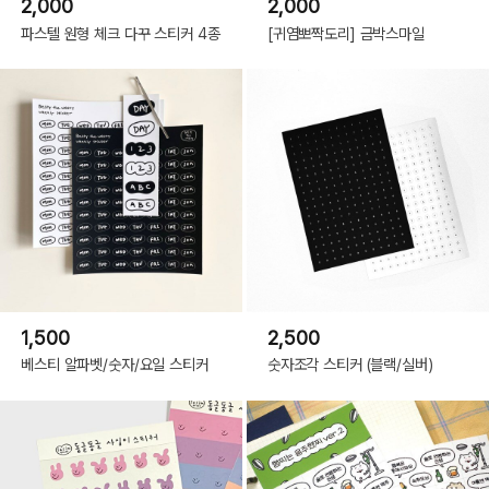
2,000
2,000
파스텔 원형 체크 다꾸 스티커 4종
[귀염뽀짝도리] 금박스마일
1,500
2,500
베스티 알파벳/숫자/요일 스티커
숫자조각 스티커 (블랙/실버)