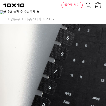
장
텐
앱으로 보기
바
바
구
이
니
텐
디자인문구
다꾸/스티커
스티커