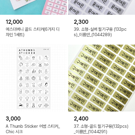
12,000
2,300
에스더버니 골드 스티커(6가지 디
39. 소형-실버 필기구용 (132pc
자인 1세트)
s)_이름만_(1044289)
3,000
2,400
A Thumb Sticker 어썸 스티커_
37. 소형-골드 필기구용(132pcs)
Chic 시크
_이름만_(1044291)