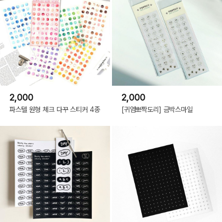
2,000
2,000
파스텔 원형 체크 다꾸 스티커 4종
[귀염뽀짝도리] 금박스마일