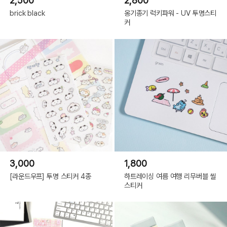
2,500
2,800
brick black
옹기종기 럭키파워 - UV 투명스티
커
3,000
1,800
[라운드우프] 투명 스티커 4종
하트레이싱 여름 여행 리무버블 씰
스티커