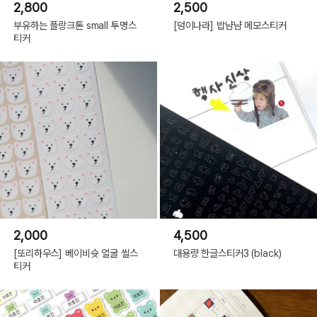
2,800
2,500
부유하는 플랑크톤 small 투명스
[덩이나라] 밥냠냠 메모스티커
티커
2,000
4,500
[또리하우스] 베이비슛 얼굴 씰스
대용량 한글스티커3 (black)
티커