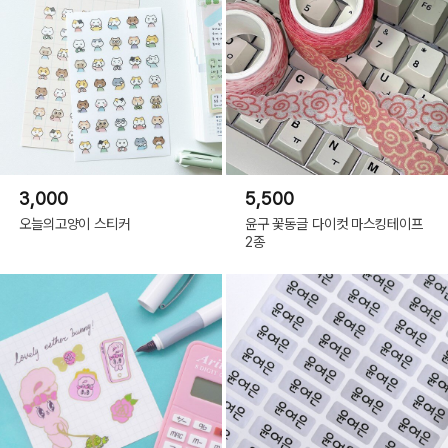
3,000
5,500
오늘의고양이 스티커
윤구 꽃동글 다이컷 마스킹테이프
2종