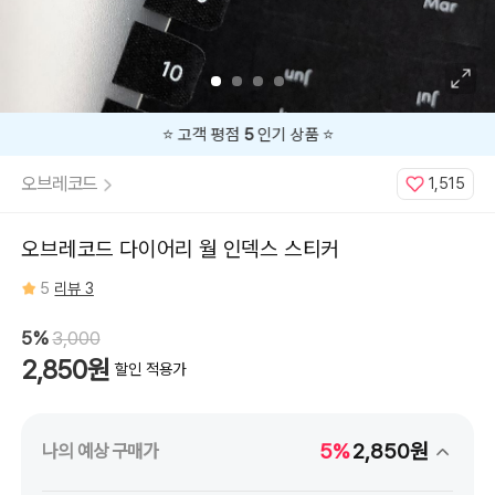
⭐️ 고객 평점
5
인기 상품 ⭐️
오브레코드
1,515
오브레코드 다이어리 월 인덱스 스티커
5
리뷰 3
5%
3,000
2,850원
할인 적용가
5%
2,850원
나의 예상 구매가