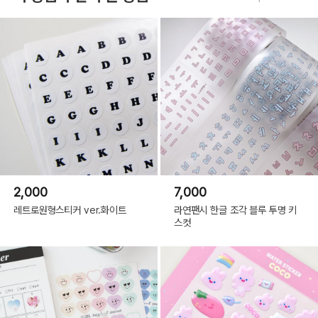
2,000
7,000
레트로원형스티커 ver.화이트
라연팬시 한글 조각 블루 투명 키
스컷