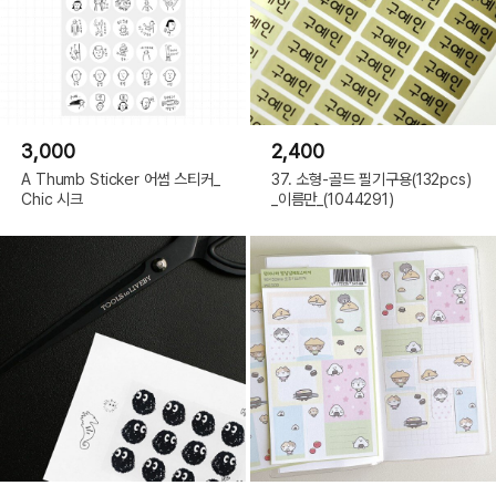
3,000
2,400
A Thumb Sticker 어썸 스티커_
37. 소형-골드 필기구용(132pcs)
Chic 시크
_이름만_(1044291)