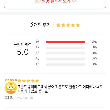
상품설명 펼쳐서 보기
3
개의 후기
5점
100%
구매자 평점
4점
0%
5.0
3점
0%
2점
0%
1점
0%
그문드 종이라고해서 샀어요 폰트도 깔끔하고 어디에나 써도
거슬리지 않고 좋아요
oz00**
2026.04.28