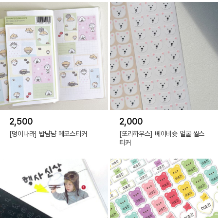
2,500
2,000
[덩이나라] 밥냠냠 메모스티커
[또리하우스] 베이비슛 얼굴 씰스
티커