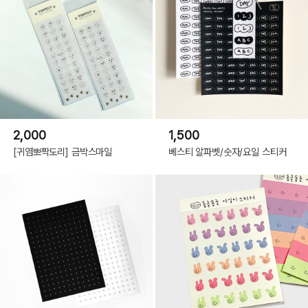
2,000
1,500
[귀염뽀짝도리] 금박스마일
베스티 알파벳/숫자/요일 스티커