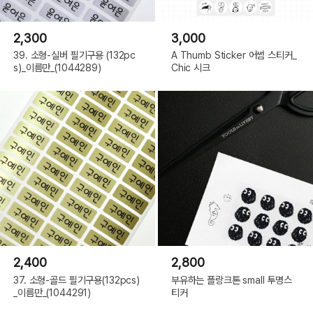
2,300
3,000
39. 소형-실버 필기구용 (132pc
A Thumb Sticker 어썸 스티커_
s)_이름만_(1044289)
Chic 시크
2,400
2,800
37. 소형-골드 필기구용(132pcs)
부유하는 플랑크톤 small 투명스
_이름만_(1044291)
티커