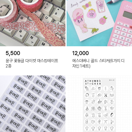
5,500
12,000
윤구 꽃동글 다이컷 마스킹테이프
에스더버니 골드 스티커(6가지 디
2종
자인 1세트)