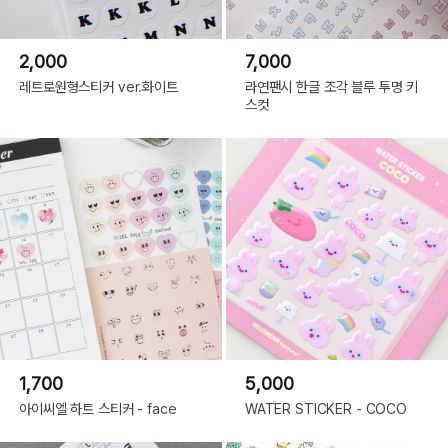
2,000
7,000
레트로원형스티커 ver.화이트
라연팬시 한글 조각 블루 투명 키
스컷
1,700
5,000
아이씨엘 하트 스티커 - face
WATER STICKER - COCO