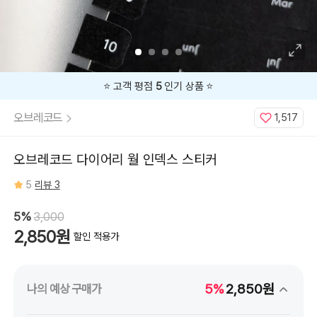
⭐️ 고객 평점
5
인기 상품 ⭐️
오브레코드
1,517
오브레코드 다이어리 월 인덱스 스티커
5
리뷰 3
5%
3,000
2,850원
할인 적용가
5%
2,850원
나의 예상 구매가