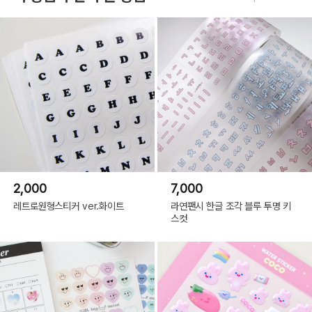
2,000
7,000
레트로원형스티커 ver.화이트
라연팬시 한글 조각 블루 투명 키
스컷