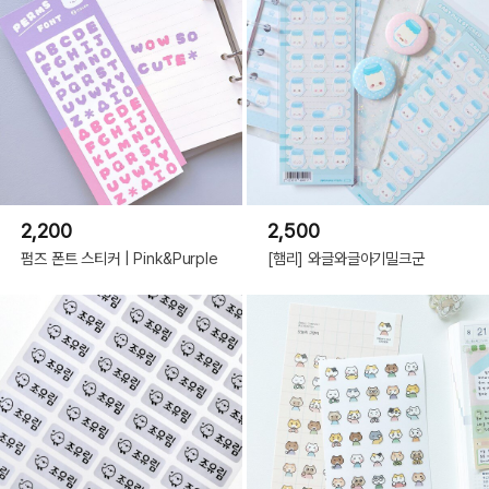
2,200
2,500
펌즈 폰트 스티커 | Pink&Purple
[햄리] 와글와글아기밀크군