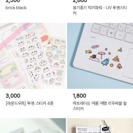
2,500
2,800
brick black
옹기종기 럭키파워 - UV 투명스티
커
3,000
1,800
[라운드우프] 투명 스티커 4종
하트레이싱 여름 여행 리무버블 씰
스티커