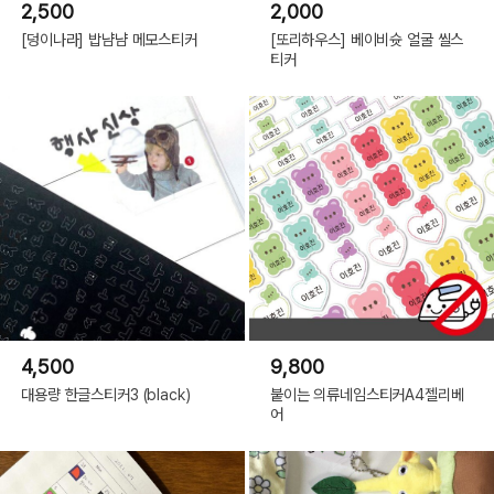
2,500
2,000
[덩이나라] 밥냠냠 메모스티커
[또리하우스] 베이비슛 얼굴 씰스
티커
4,500
9,800
대용량 한글스티커3 (black)
붙이는 의류네임스티커A4젤리베
어