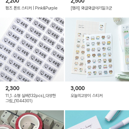
2,200
2,500
펌즈 폰트 스티커 | Pink&Purple
[햄리] 와글와글아기밀크군
2,300
3,000
11_1. 소형 실버(132pcs)_다양한
오늘의고양이 스티커
그림_(1044301)