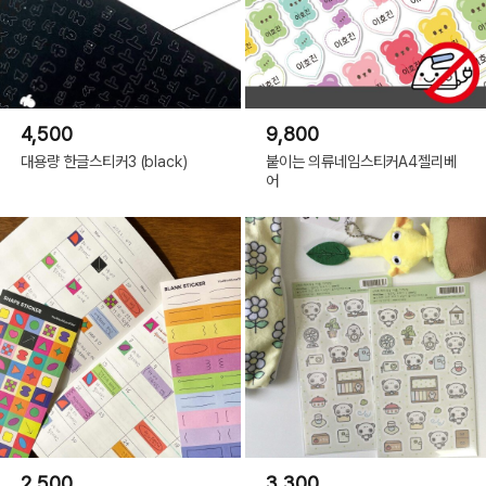
4,500
9,800
대용량 한글스티커3 (black)
붙이는 의류네임스티커A4젤리베
어
2,500
3,300