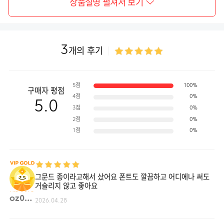
상품설명 펼쳐서 보기
3
개의 후기
5점
100%
구매자 평점
4점
0%
5.0
3점
0%
2점
0%
1점
0%
그문드 종이라고해서 샀어요 폰트도 깔끔하고 어디에나 써도
거슬리지 않고 좋아요
oz00**
2026.04.28