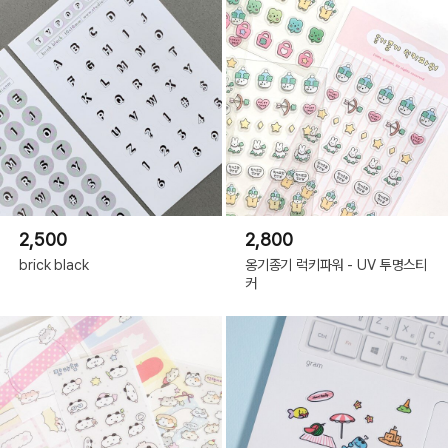
2,500
2,800
brick black
옹기종기 럭키파워 - UV 투명스티
커