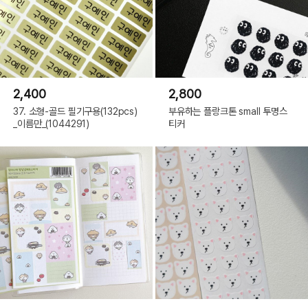
2,400
2,800
37. 소형-골드 필기구용(132pcs)
부유하는 플랑크톤 small 투명스
_이름만_(1044291)
티커