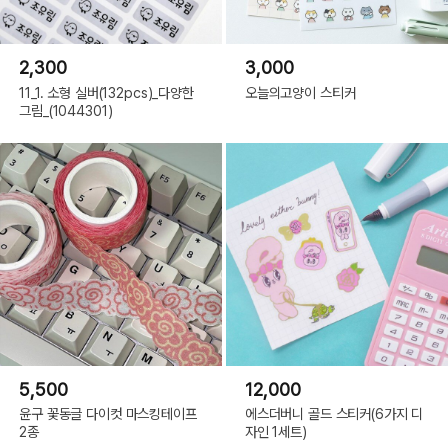
2,300
3,000
11_1. 소형 실버(132pcs)_다양한
오늘의고양이 스티커
그림_(1044301)
5,500
12,000
윤구 꽃동글 다이컷 마스킹테이프
에스더버니 골드 스티커(6가지 디
2종
자인 1세트)