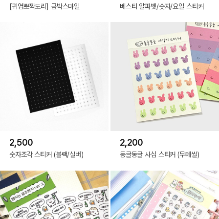
[귀염뽀짝도리] 금박스마일
베스티 알파벳/숫자/요일 스티커
2,500
2,200
숫자조각 스티커 (블랙/실버)
동글동글 사심 스티커 (무테씰)