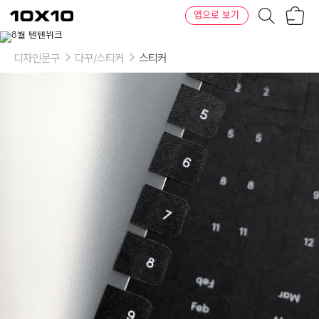
장
텐
앱으로 보기
바
바
구
이
니
텐
디자인문구
다꾸/스티커
스티커