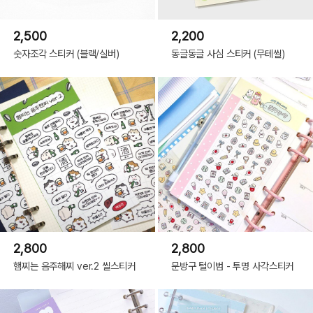
2,500
2,200
숫자조각 스티커 (블랙/실버)
동글동글 사심 스티커 (무테씰)
2,800
2,800
햄찌는 음주해찌 ver.2 씰스티커
문방구 털이범 - 투명 사각스티커