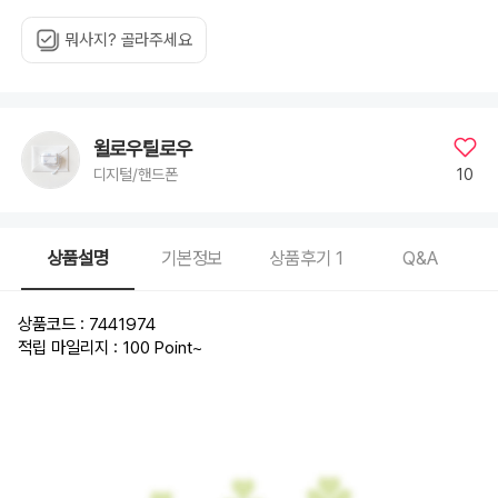
아
이
폰
뭐사지? 골라주세요
14,
아
이
폰
14+,
아
이
폰
윌로우틸로우
14
PRO,
10
디지털/핸드폰
아
이
폰
14
PRO
MAX,
상품설명
기본정보
상품후기
1
Q&A
아
이
폰
13,
아
상품코드 : 7441974
이
폰
적립 마일리지 : 100 Point
~
13
MINI,
아
이
폰
13
PRO,
아
이
폰
13