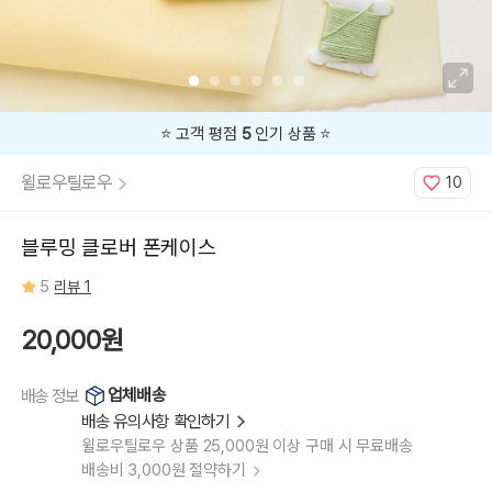
이
폰
16e,
아
이
폰
16+,
아
이
폰
⭐️ 고객 평점
5
인기 상품 ⭐️
16
PRO,
아
윌로우틸로우
10
이
폰
16
PRO
MAX,
블루밍 클로버 폰케이스
아
이
폰
5
리뷰 1
15,
아
이
폰
20,000원
15+,
아
이
폰
업체배송
배송 정보
15
PRO,
배송 유의사항 확인하기
아
이
윌로우틸로우 상품 25,000원 이상 구매 시 무료배송
폰
15
배송비 3,000원 절약하기
PRO
MAX,