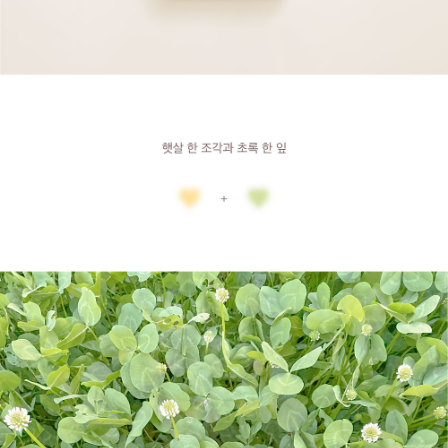
이
폰
X
·
XS,
아
이
폰
XR,
아
이
폰
XS
MAX,
아
이
폰
7
·
8,
아
이
폰
7+
·
8+,
아
이
폰
6
·
6S,
아
이
폰
6+
·