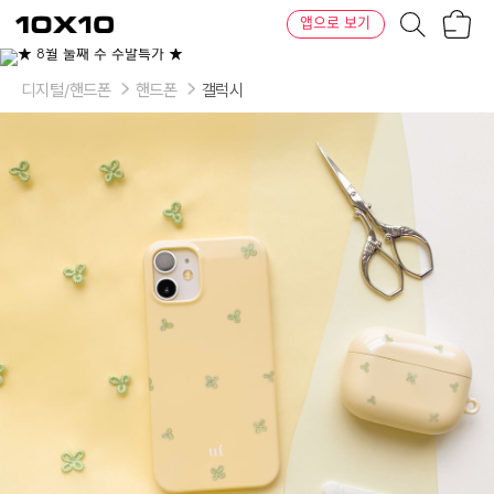
장
텐
앱으로 보기
바
바
구
이
이
니
텐
상
품
디지털/핸드폰
핸드폰
갤럭시
의
옵
션
-
기
종:
아
이
폰
17e,
아
이
폰
17
AIR,
아
이
폰
17
PRO,
아
이
폰
17
PRO
MAX,
아
이
폰
16,
아