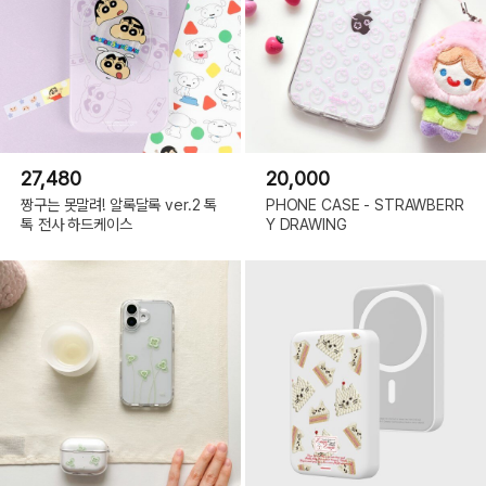
럭
시
S10
5G,
갤
럭
시
S10E
(LITE),
갤
럭
시
NOTE20,
27,480
20,000
갤
럭
시
짱구는 못말려! 알록달록 ver.2 톡
PHONE CASE - STRAWBERR
NOTE20
톡 전사 하드케이스
Y DRAWING
ULTRA,
갤
럭
시
NOTE10,
갤
럭
시
NOTE10+,
갤
럭
시
NOTE9,
갤
럭
시
A56,
갤
럭
시