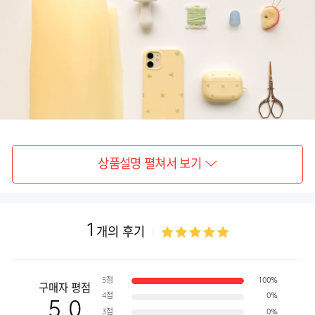
갤
럭
시
S24+,
갤
럭
시
S24
ULTRA,
갤
럭
시
S23,
갤
럭
시
S23+,
갤
럭
시
상품설명 펼쳐서 보기
S23
ULTRA,
갤
럭
시
S22,
갤
1
럭
개의 후기
시
S22+,
갤
럭
시
S22
5점
100%
ULTRA,
구매자 평점
갤
4점
0%
5.0
럭
3점
0%
시