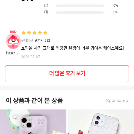
S21,
2점
0%
갤
럭
1점
0%
시
S21+,
갤
럭
시
S21
ULTRA,
갤
구매옵션
갤럭시 S22
럭
시
쇼핑몰 사진 그대로 적당한 유광에 너무 귀여운 케이스에요!
S20,
hae78**
갤
럭
2026.07.07
시
S20+,
갤
럭
더 많은 후기 보기
시
S20
FE,
갤
럭
시
S20
이 상품과 같이 본 상품
Sponsored
ULTRA,
갤
럭
시
S10,
갤
럭
시
S10+,
갤