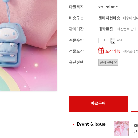
마일리지
99 Point ~
배송구분
텐바이텐배송
배송비 안
판매매장
대학로점
매장정보 안내
ea
주문수량
선물포장
포장가능
선물포장 
옵션선택
바로구매
Event & Issue
K
: