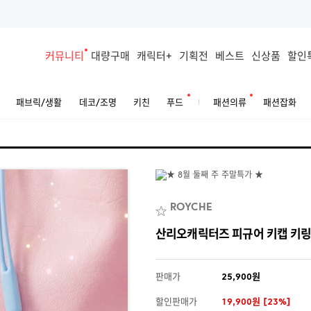
커뮤니티
대량구매
캐릭터+
기획전
베스트
신상품
할인
패브릭/생활
데코/조명
키친
푸드
패션의류
패션잡화
ROYCHE
산리오캐릭터즈 피규어 키캡 키
판매가
25,900원
할인판매가
19,900원 [23%]