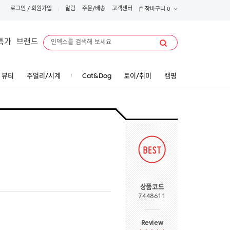
로그인
/
회원가입
알림
주문/배송
고객센터
장바구니
0
특가
브랜드
뷰티
주얼리/시계
Cat&Dog
토이/취미
캠핑
링
상품코드
7448611
Review