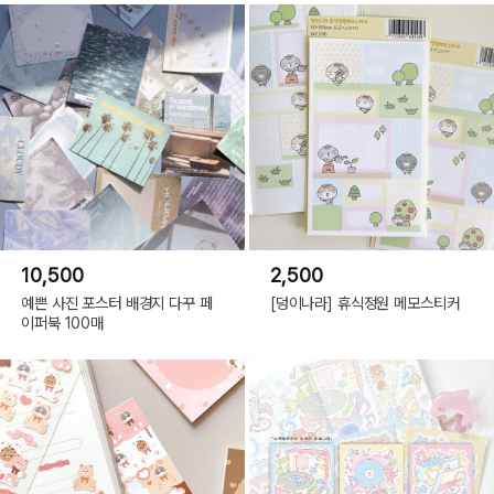
10,500
2,500
예쁜 사진 포스터 배경지 다꾸 페
[덩이나라] 휴식정원 메모스티커
이퍼북 100매