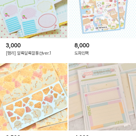
3,000
8,000
[햄리] 알록달록말풍선ver.1
도파민팩