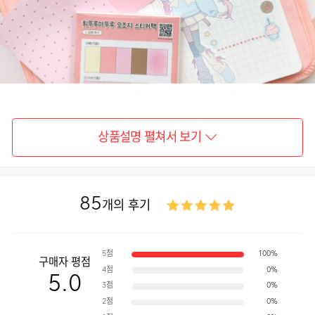
상품설명 펼쳐서 보기
85
개의 후기
5점
100%
구매자 평점
4점
0%
5.0
3점
0%
2점
0%