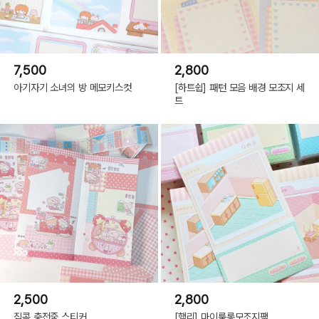
7,500
2,800
아기자기 소녀의 방 메모키스컷
[하트쉽] 패턴 모음 배경 모조지 세
트
2,500
2,800
집콕 충전중 스티커
[햄리] 마이룸롱모조지팩