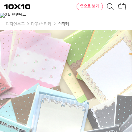
장
텐
앱으로 보기
바
바
구
이
이
니
텐
상
품
디자인문구
다꾸/스티커
스티커
의
옵
션
-
옵
션:
1.
달
콤
핑
크,
2.
포
근
블
루,
3.
스
프
링
옐
로,
4.
시
크
그
레
이