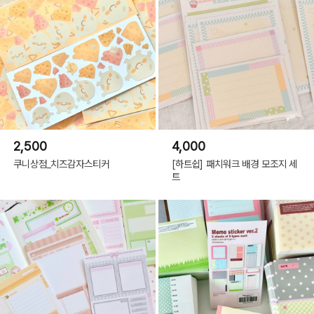
2,500
4,000
쿠니상점_치즈감자스티커
[하트쉽] 패치워크 배경 모조지 세
트