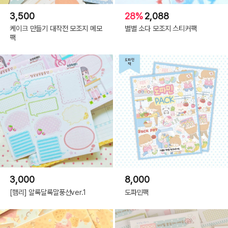
3,500
28%
2,088
케이크 만들기 대작전 모조지 메모
별별 소다 모조지 스티커팩
팩
3,000
8,000
[햄리] 알록달록말풍선ver.1
도파민팩