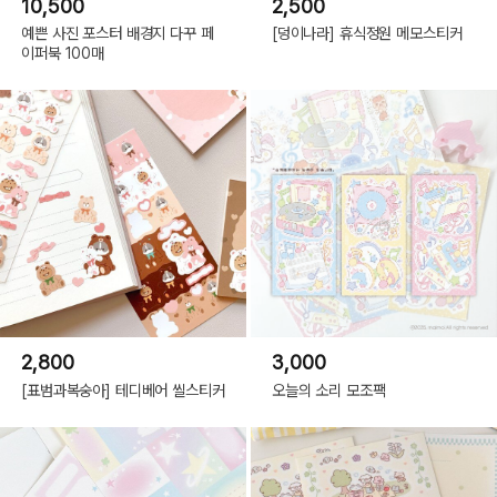
10,500
2,500
예쁜 사진 포스터 배경지 다꾸 페
[덩이나라] 휴식정원 메모스티커
이퍼북 100매
2,800
3,000
[표범과복숭아] 테디베어 씰스티커
오늘의 소리 모조팩