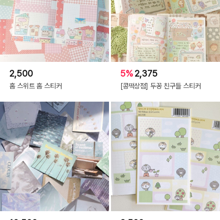
2,500
5%
2,375
홈 스위트 홈 스티커
[콩떡상점] 두꽁 친구들 스티커