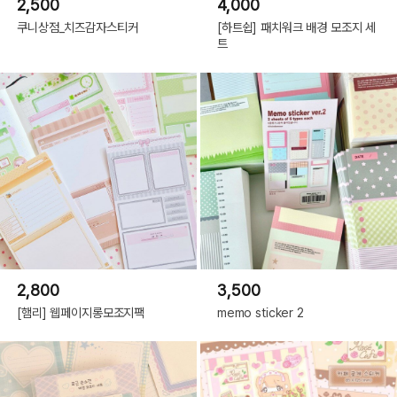
2,500
4,000
쿠니상점_치즈감자스티커
[하트쉽] 패치워크 배경 모조지 세
트
2,800
3,500
[햄리] 웹페이지롱모조지팩
memo sticker 2