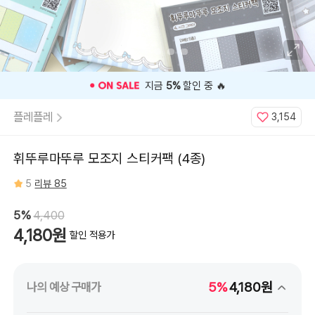
⭐️ 고객 평점
5
인기 상품 ⭐️
플레플레
3,154
휘뚜루마뚜루 모조지 스티커팩 (4종)
5
리뷰 85
5%
4,400
4,180원
할인 적용가
5%
4,180원
나의 예상 구매가