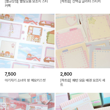
[별긍상점] 별빛오름 모조지 스티
[하트쉽] 산책길 글리터 스티커
커팩
7,500
2,800
아기자기 소녀의 방 메모키스컷
[하트쉽] 패턴 모음 배경 모조지 세
트