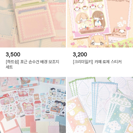
3,500
3,200
[하트쉽] 포근 손수건 배경 모조지
[크리미밀키] 카페 로제 스티커
세트