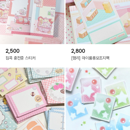
2,500
2,800
집콕 충전중 스티커
[햄리] 마이룸롱모조지팩