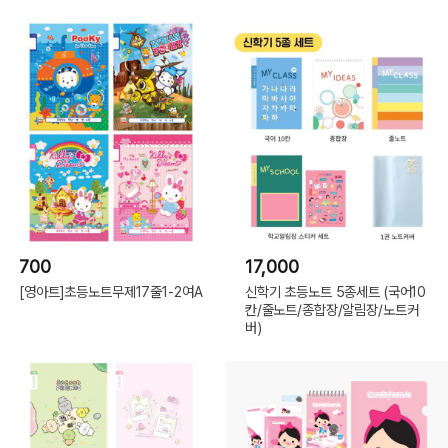
700
17,000
[영아트]초등노트무제17줄1-2여A
신학기 초등노트 5종세트 (국어10
칸/줄노트/종합장/알림장/노트커
버)