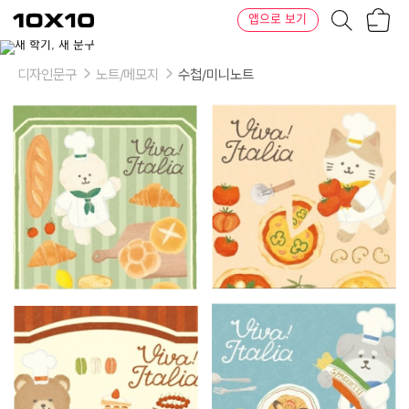
장
텐
앱으로 보기
바
바
구
이
이
니
텐
상
품
디자인문구
노트/메모지
수첩/미니노트
의
옵
션
-
디
자
인:
1.
빵
과
강
아
지,
2.
피
자
와
고
양
이,
3.
디
저
트
와
곰
돌
이,
4.
파
스