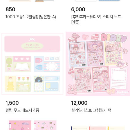
850
6,000
1000 초등1-2알림장(넓은칸-A)
[후카후카스튜디오] 스티치 노트
[4종]
1,500
12,000
힐링 무드 메모지 4종
설기일러스트 그림일기 팩