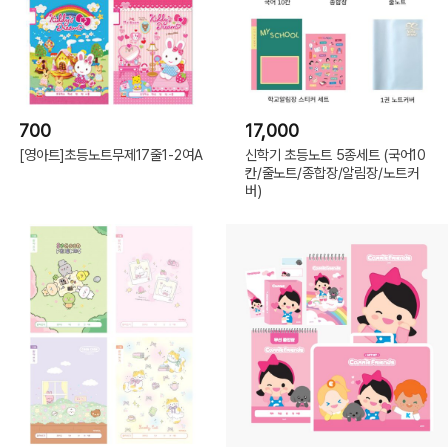
700
17,000
[영아트]초등노트무제17줄1-2여A
신학기 초등노트 5종세트 (국어10
칸/줄노트/종합장/알림장/노트커
버)