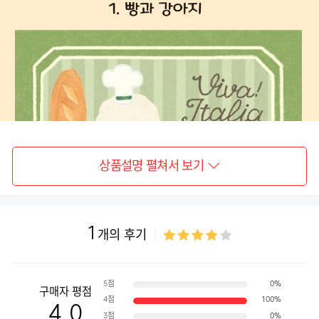
상품설명 펼쳐서 보기
1
개의 후기
5점
0%
구매자 평점
4점
100%
4.0
3점
0%