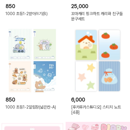
850
25,000
1000 초등1-2받아쓰기(B)
꼬마캐리 핑크하트 캐리와 친구들
문구세트
850
6,000
1000 초등1-2알림장(넓은칸-A)
[후카후카스튜디오] 스티치 노트
[4종]