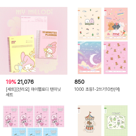
19%
21,076
850
[세트][산리오] 마이멜로디 텐미닛
1000 초등1-2쓰기10칸(여)
세트