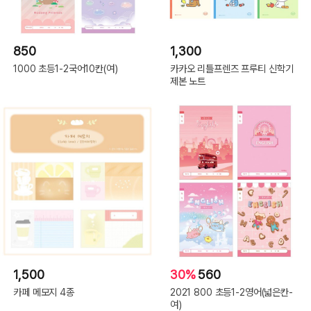
850
1,300
1000 초등1-2국어10칸(여)
카카오 리틀프렌즈 프루티 신학기
제본 노트
1,500
30%
560
카페 메모지 4종
2021 800 초등1-2영어(넓은칸-
여)