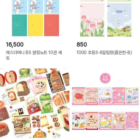
16,500
850
에스더버니 B5 원링노트 10권 세
1000 초등3-6알림장(좁은칸-B)
트