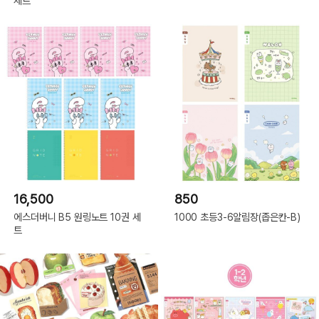
세트
16,500
850
에스더버니 B5 원링노트 10권 세
1000 초등3-6알림장(좁은칸-B)
트