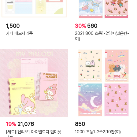
1,500
30%
560
카페 메모지 4종
2021 800 초등1-2영어(넓은칸-
여)
19%
21,076
850
[세트][산리오] 마이멜로디 텐미닛
1000 초등1-2쓰기10칸(여)