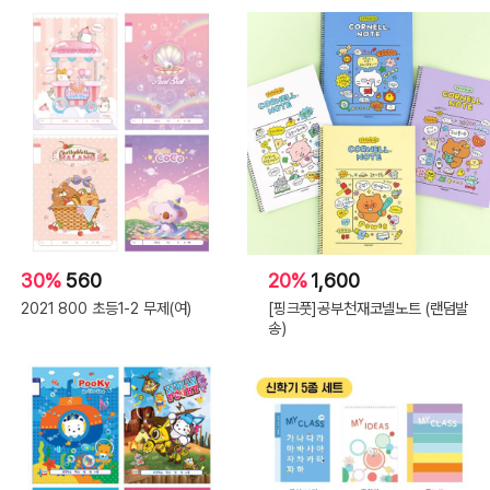
30%
560
20%
1,600
2021 800 초등1-2 무제(여)
[핑크풋]공부천재코넬노트 (랜덤발
송)