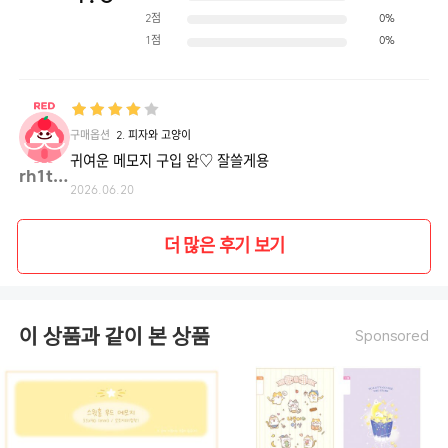
2점
0%
1점
0%
구매옵션
2. 피자와 고양이
귀여운 메모지 구입 완♡ 잘쓸게용
rh1t**
2026.06.20
더 많은 후기 보기
이 상품과 같이 본 상품
Sponsored