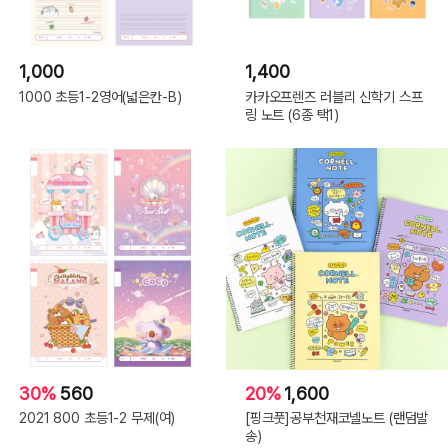
1,000
1,400
1000 초등1-2영어(넓은칸-B)
카카오프렌즈 러블리 신학기 스프
링 노트 (6종 택1)
30%
560
20%
1,600
2021 800 초등1-2 무제(여)
[핑크풋]공부천재코넬노트 (랜덤발
송)