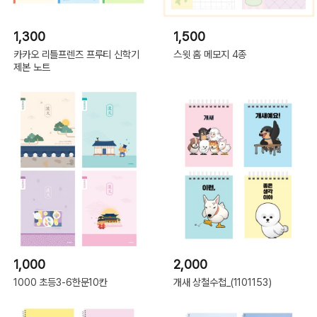
1,300
1,500
카카오 리틀프렌즈 프루티 신학기
스윗 홈 메모지 4종
제본 노트
1,000
2,000
1000 초등3-6한문10칸
개새 상철수첩_(1101153)