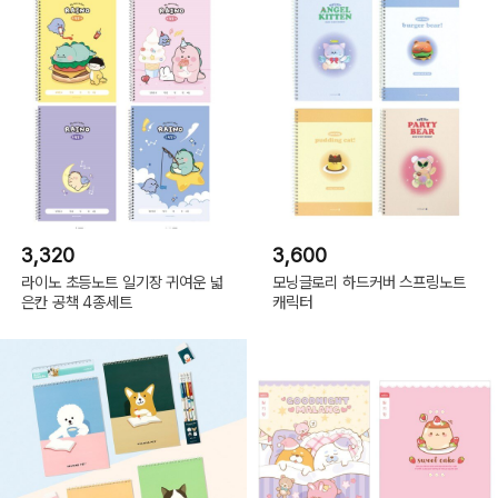
3,320
3,600
라이노 초등노트 일기장 귀여운 넓
모닝글로리 하드커버 스프링노트
은칸 공책 4종세트
캐릭터