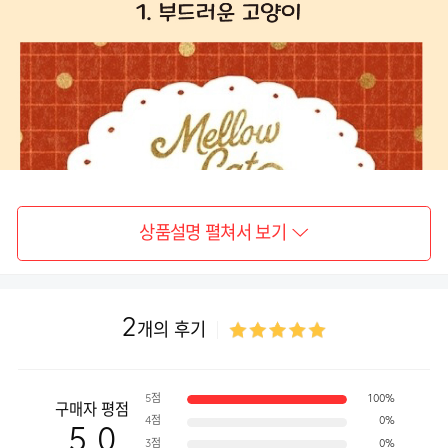
상품설명 펼쳐서 보기
2
개의 후기
5점
100%
구매자 평점
4점
0%
5.0
3점
0%