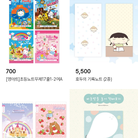
700
5,500
[영아트]초등노트무제17줄1-2여A
호두의 기록노트 (2종)