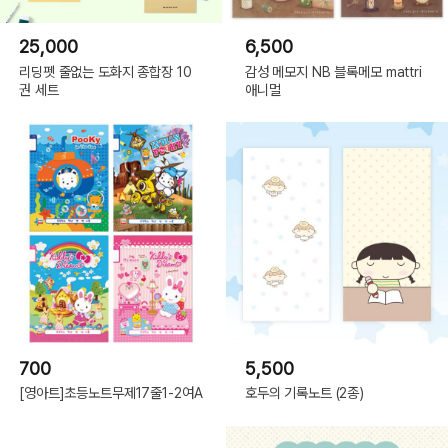
25,000
6,500
리딩펫 줄없는 도화지 종합장 10
감성 메모지 NB 블록메모 mattri
권 세트
애니멀
700
5,500
[영아트]초등노트무제17줄1-2여A
호두의 기록노트 (2종)