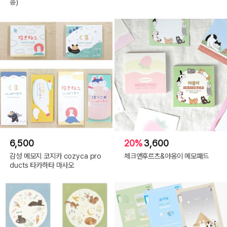
송)
6,500
20%
3,600
감성 메모지 코지카 cozyca pro
체크앤후르츠&야옹이 메모패드
ducts 타카하타 마사오