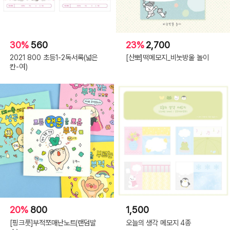
30%
560
23%
2,700
2021 800 초등1-2독서록(넓은
[산뽀]떡메모지_비눗방울 놀이
칸-여)
20%
800
1,500
[핑크풋]부적쪼매난노트(랜덤발
오늘의 생각 메모지 4종