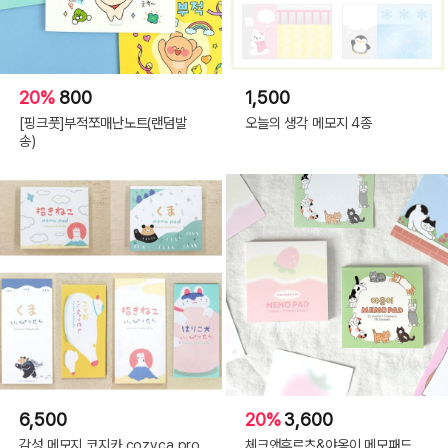
20%
800
1,500
[핑크풋]부적쪼매난노트(랜덤발
오늘의 생각 메모지 4종
송)
6,500
20%
3,600
감성 메모지 코지카 cozyca pro
체크앤후르츠&야옹이 메모패드