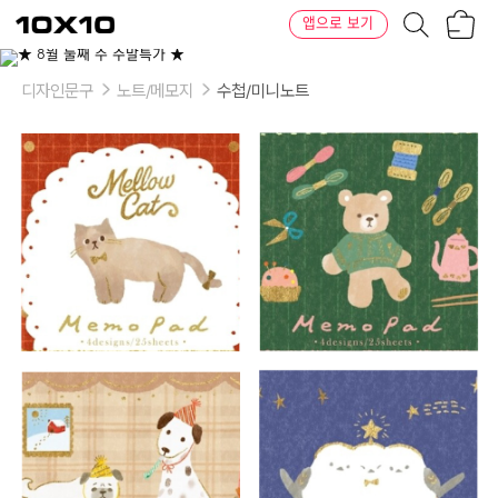
장
텐
앱으로 보기
바
바
구
이
이
니
텐
상
품
디자인문구
노트/메모지
수첩/미니노트
의
옵
션
-
디
자
인:
1.
부
드
러
운
고
양
이,
2.
뜨
개
질
과
곰
돌
이,
3.
눈
속
풍
경
과
강
아