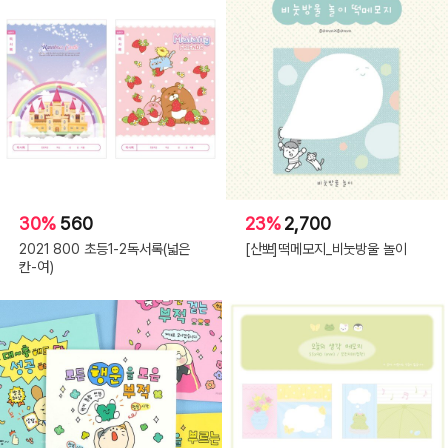
30%
560
23%
2,700
2021 800 초등1-2독서록(넓은
[산뽀]떡메모지_비눗방울 놀이
칸-여)