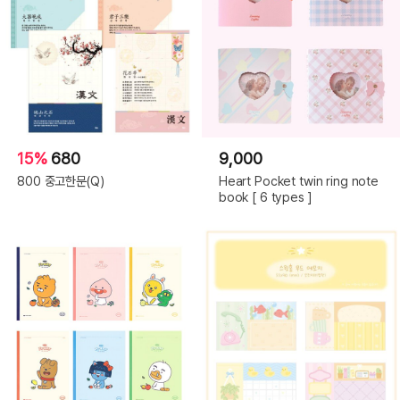
15%
680
9,000
800 중고한문(Q)
Heart Pocket twin ring note
book [ 6 types ]