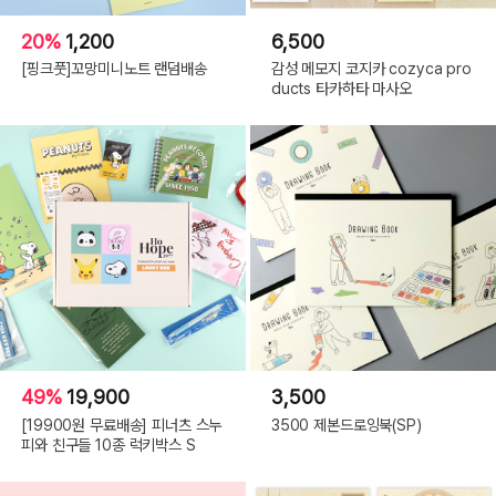
20%
1,200
6,500
[핑크풋]꼬망미니노트 랜덤배송
감성 메모지 코지카 cozyca pro
ducts 타카하타 마사오
49%
19,900
3,500
[19900원 무료배송] 피너츠 스누
3500 제본드로잉북(SP)
피와 친구들 10종 럭키박스 S