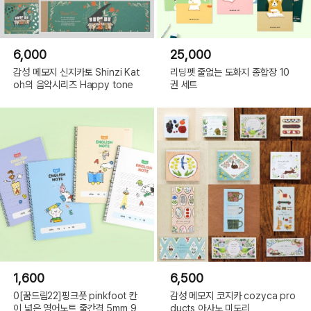
6,000
25,000
감성 메모지 신지카토 Shinzi Kat
리딩펫 줄없는 도화지 종합장 10
oh의 음악시리즈 Happy tone
권 세트
1,600
6,500
0[꿈드림22]핑크풋 pinkfoot 칸
감성 메모지 코지카 cozyca pro
이 넓은 영어노트 줄간격 5mm 9
ducts 아사노 미도리