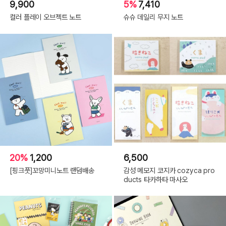
9,900
5%
7,410
컬러 플레이 오브젝트 노트
슈슈 데일리 무지 노트
20%
1,200
6,500
[핑크풋]꼬망미니노트 랜덤배송
감성 메모지 코지카 cozyca pro
ducts 타카하타 마사오