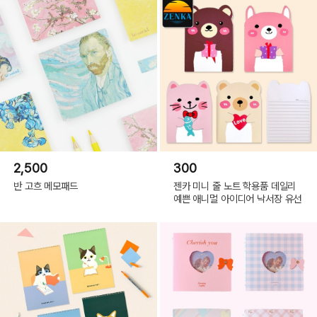
2,500
300
반 고흐 메모패드
젠카 미니 줄 노트 학용품 데일리
예쁜 애니멀 아이디어 낙서장 유선