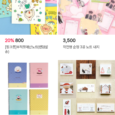
20%
800
3,500
[핑크풋]부적쪼매난노트(랜덤발
작전명 순정 3공 노트 내지
송)