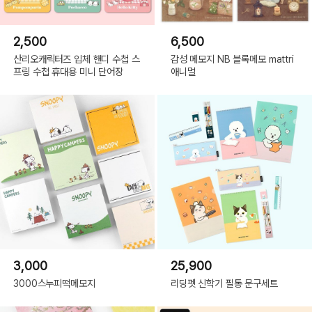
2,500
6,500
산리오캐릭터즈 입체 핸디 수첩 스
감성 메모지 NB 블록메모 mattri
프링 수첩 휴대용 미니 단어장
애니멀
3,000
25,900
3000스누피떡메모지
리딩펫 신학기 필통 문구세트