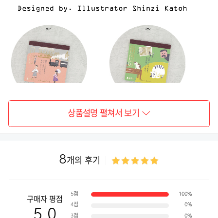
상품설명 펼쳐서 보기
8
개의 후기
5점
100%
구매자 평점
4점
0%
5.0
3점
0%