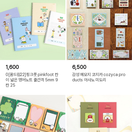
1,600
6,500
0[꿈드림22]핑크풋 pinkfoot 칸
감성 메모지 코지카 cozyca pro
이 넓은 영어노트 줄간격 5mm 9
ducts 아사노 미도리
칸 25