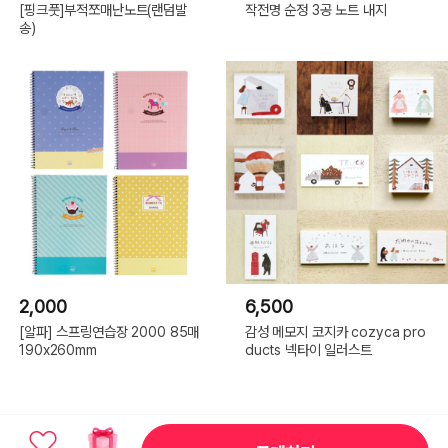
[핑크풋]부적쪼매난노트(랜덤발
작전명 순정 3공 노트 내지
송)
2,000
6,500
[알파] 스프링연습장 2000 85매
감성 메모지 코지카 cozyca pro
190x260mm
ducts 넥타이 일러스트