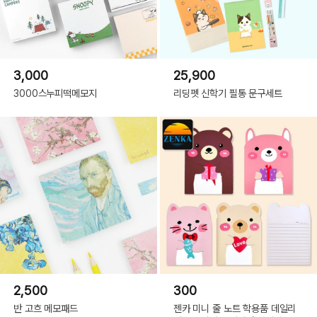
3,000
25,900
3000스누피떡메모지
리딩펫 신학기 필통 문구세트
2,500
300
반 고흐 메모패드
젠카 미니 줄 노트 학용품 데일리