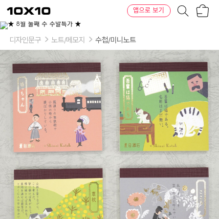
장
텐
앱으로 보기
바
바
구
이
이
니
텐
상
품
디자인문구
노트/메모지
수첩/미니노트
의
옵
션
-
디
자
인:
001
봇
짱
(블
록),
002
나
는
고
양
이
(블
록),
003
레
몬
(블
록),
004
마
음
(블
록)