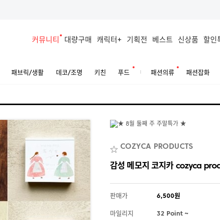
커뮤니티
대량구매
캐릭터+
기획전
베스트
신상품
할인
패브릭/생활
데코/조명
키친
푸드
패션의류
패션잡화
COZYCA PRODUCTS
감성 메모지 코지카 cozyca pro
판매가
6,500원
마일리지
32 Point ~