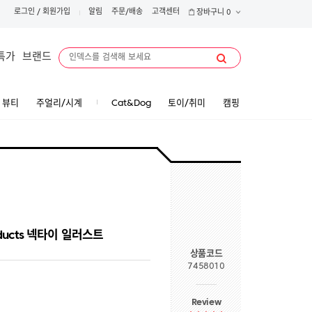
로그인
/
회원가입
알림
주문/배송
고객센터
장바구니
0
특가
브랜드
뷰티
주얼리/시계
Cat&Dog
토이/취미
캠핑
ducts 넥타이 일러스트
상품코드
7458010
Review