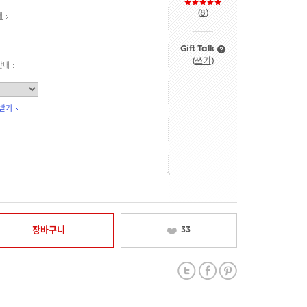
(
8
)
내
Gift Talk
(
쓰기
)
안내
 받기
장바구니
33