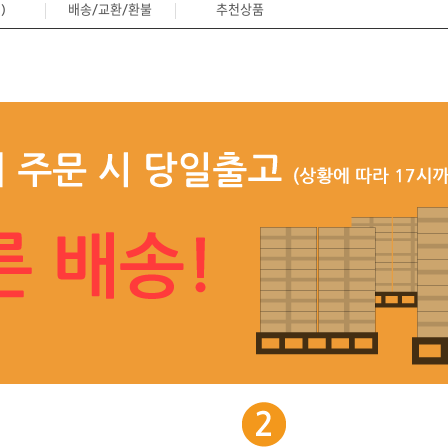
)
배송/교환/환불
추천상품
0