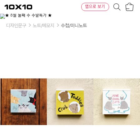
장
텐
앱으로 보기
바
바
구
이
이
니
텐
상
품
디자인문구
노트/메모지
수첩/미니노트
의
옵
션
-
블
록
메
모:
고
양
이
의
시
각
01(블
록
메
모),
테
디
클
럽
02(블
록
메
모),
다
섯
마
리
고