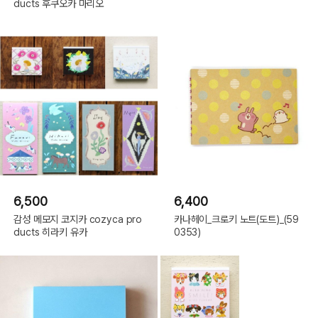
ducts 후쿠오카 마리오
6,500
6,400
감성 메모지 코지카 cozyca pro
카나헤이_크로키 노트(도트)_(59
ducts 히라키 유카
0353)