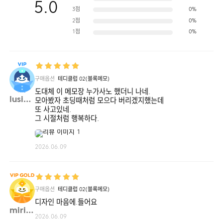
5.0
3점
0%
2점
0%
1점
0%
구매옵션
테디클럽 02(블록메모)
도대체 이 메모장 누가사노 했더니 나네.
lusia**
모아봤자 초딩때처럼 모으다 버리겠지했는데
또 사고있네.
그 시절처럼 행복하다.
2026.06.09
구매옵션
테디클럽 02(블록메모)
디자인 마음에.들어요
miri3**
2026.06.09