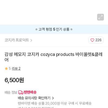
양
이
03(블
록
메
모)
⭐️ 고객 평점
5
인기 상품 ⭐️
코지카 프로덕트
226
감성 메모지 코지카 cozyca products 바이올렛&클레
어
5
리뷰 2
6,500원
텐텐배송
배송 정보
배송 유의사항 확인하기
텐바이텐 배송 상품 20,000원 이상 구매 시 무료배송