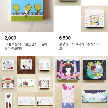
2,000
6,500
[마을프렌즈] 오늘은 왠지 느낌이
감성 메모지 코지카 - 후카와아이
좋아 메모패드
코