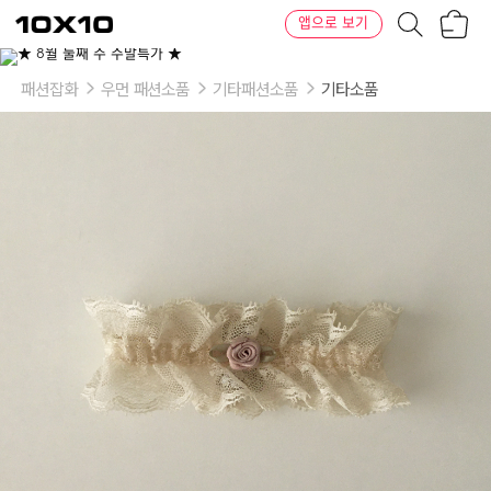
장
텐
앱으로 보기
바
바
구
이
이
니
텐
상
품
패션잡화
우먼 패션소품
기타패션소품
기타소품
의
옵
션
-
select:
original
(10cm),
large
(13cm)