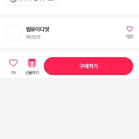
럽유이디엇
120
패션잡화
관련 기획전
구매하기
75
선물하기
오래 두고 싶은 꽃 선물
꽃만 보면 괜히 기분이 좋아요
~91%
상품설명
기본정보
상품후기
Q&A
상품코드 : 7470094