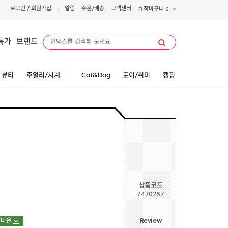
로그인
/
회원가입
알림
주문/배송
고객센터
장바구니
0
특가
브랜드
뷰티
주얼리/시계
Cat&Dog
토이/취미
캠핑
상품코드
7470287
Review
폰다운