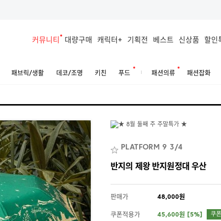
커뮤니티
대량구매
캐릭터+
기획전
베스트
신상품
할인
패브릭/생활
데코/조명
키친
푸드
패션의류
패션잡화
PLATFORM 9 3/4
반지의 제왕 반지원정대 우산
판매가
48,000원
쿠폰적용가
45,600원 [5%]
쿠