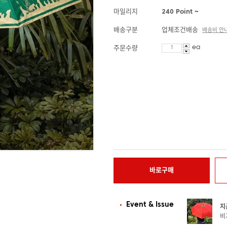
마일리지
240 Point ~
배송구분
업체조건배송
배송비 안
ea
주문수량
바로구매
Event & Issue
지
비