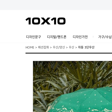
디자인문구
디지털/핸드폰
디자인가전
가구/수납
HOME
>
패션잡화
>
우산/양산
>
우산
>
자동 3단우산