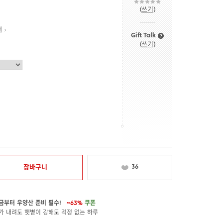
(
쓰기
)
내
Gift Talk
(
쓰기
)
장바구니
36
금부터 우양산 준비 필수!
~63%
쿠폰
가 내려도 햇볕이 강해도 걱정 없는 하루