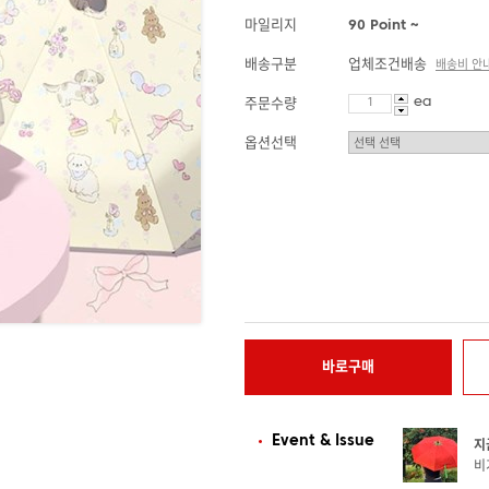
마일리지
90 Point ~
배송구분
업체조건배송
배송비 안
ea
주문수량
옵션선택
바로구매
Event & Issue
지
비