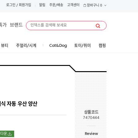
로그인
/
회원가입
알림
주문/배송
고객센터
장바구니
0
특가
브랜드
뷰티
주얼리/시계
Cat&Dog
토이/취미
캠핑
이식 자동 우산 양산
상품코드
7470444
Review
폰다운