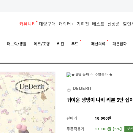
커뮤니티
대량구매
캐릭터+
기획전
베스트
신상품
할인
패브릭/생활
데코/조명
키친
푸드
패션의류
패션잡화
DEDERIT
귀여운 댕댕이 나비 리본 3단 접
판매가
18,000원
쿠폰적용가
17,100원 [5%]
쿠