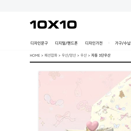
디자인문구
디지털/핸드폰
디자인가전
가구/수납
HOME
>
패션잡화
>
우산/양산
>
우산
>
자동 3단우산