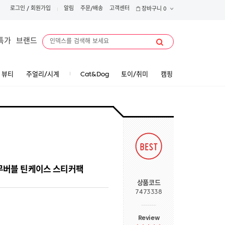
로그인
/
회원가입
알림
주문/배송
고객센터
장바구니
0
특가
브랜드
뷰티
주얼리/시계
Cat&Dog
토이/취미
캠핑
ck 리무버블 틴케이스 스티커팩
상품코드
7473338
Review