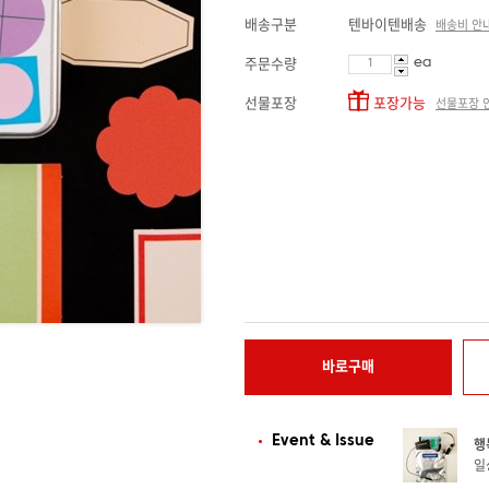
배송구분
텐바이텐배송
배송비 안
ea
주문수량
선물포장
포장가능
선물포장 
바로구매
Event & Issue
행
일