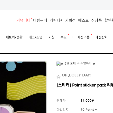
커뮤니티
대량구매
캐릭터+
기획전
베스트
신상품
할인
패브릭/생활
데코/조명
키친
푸드
패션의류
패션잡화
OH,LOLLY DAY!
[스티커] Point sticker pa
판매가
14,000원
마일리지
70 Point ~