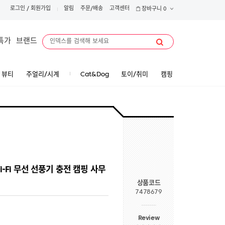
로그인
/
회원가입
알림
주문/배송
고객센터
장바구니
0
특가
브랜드
뷰티
주얼리/시계
Cat&Dog
토이/취미
캠핑
-Fi 무선 선풍기 충전 캠핑 사무
상품코드
7478679
Review