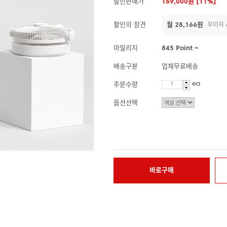
할인판매가
169,000원 [11%]
할인의 참견
월 28,166원
무이자 
마일리지
845 Point ~
배송구분
업체무료배송
ea
주문수량
옵션선택
바로구매