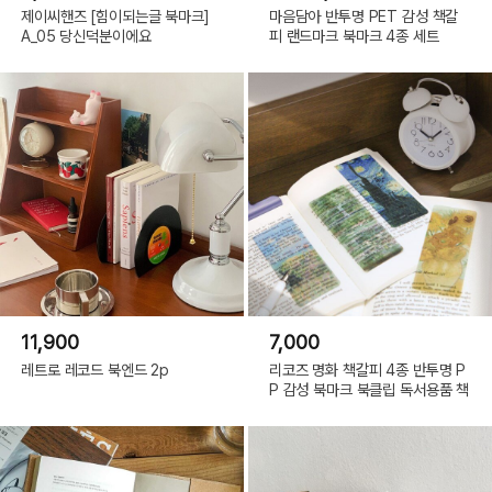
제이씨핸즈 [힘이되는글 북마크]
마음담아 반투명 PET 감성 책갈
A_05 당신덕분이에요
피 랜드마크 북마크 4종 세트
11,900
7,000
레트로 레코드 북엔드 2p
리코즈 명화 책갈피 4종 반투명 P
P 감성 북마크 북클립 독서용품 책