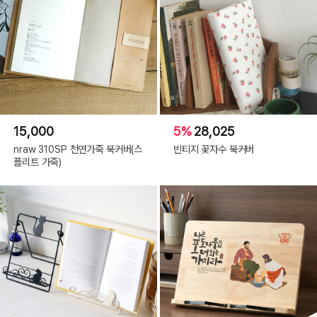
15,000
5%
28,025
nraw 310SP 천연가죽 북커버(스
빈티지 꽃자수 북커버
플리트 가죽)