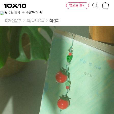
장
텐
앱으로 보기
바
바
구
이
니
텐
디자인문구
책/독서용품
책갈피