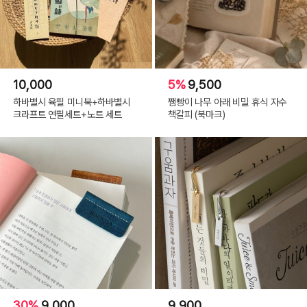
10,000
5%
9,500
하바별시 육필 미니북+하바별시
쨈빵이 나무 아래 비밀 휴식 자수
크라프트 연필세트+노트 세트
책갈피 (북마크)
30%
9,000
9,900