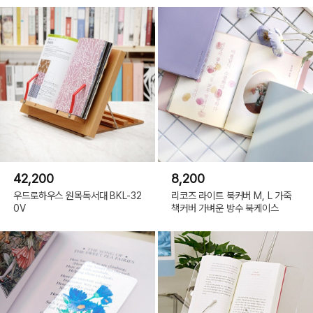
42,200
8,200
우드로하우스 원목독서대 BKL-32
리코즈 라이트 북커버 M, L 가죽
0V
책커버 가벼운 방수 북케이스