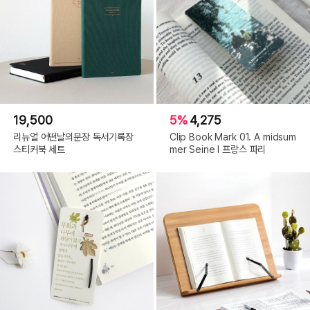
19,500
5%
4,275
리뉴얼 어떤날의문장 독서기록장
Clip Book Mark 01. A midsum
?인스타그램?
스티커북 세트
mer Seine l 프랑스 파리
초른(@choreun__) ? Instagram 사진 및 동영상
팔로워 4,142명, 팔로잉 4명, 게시물 25개 - 초른(@choreun__)님의
Instagram 사진 및 동영상 보기
www.instagram.com