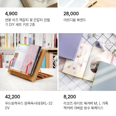
4,900
28,000
연꽃 비즈 책갈피 꽃 끈갈피 만들
아르디움 북엔드
기 DIY 세트 키트 2종
42,200
8,200
우드로하우스 원목독서대 BKL-32
리코즈 라이트 북커버 M, L 가죽
0V
책커버 가벼운 방수 북케이스