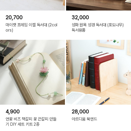
20,700
32,000
마이캣 프레임 이젤 독서대 (2col
성화 원목 성경 독서대 (포도나무)
ors)
독서용품
4,900
28,000
연꽃 비즈 책갈피 꽃 끈갈피 만들
아르디움 북엔드
기 DIY 세트 키트 2종