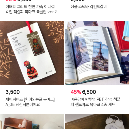
이태리 그리드 천연 가죽 이니셜
심플 스틱바 각인책갈비
각인 책갈피 북마크 북클립 ver.2
3,500
45%
6,500
제이씨핸즈 [힘이되는글 북마크]
마음담아 반투명 PET 감성 책갈
A_05 당신덕분이에요
피 랜드마크 북마크 4종 세트