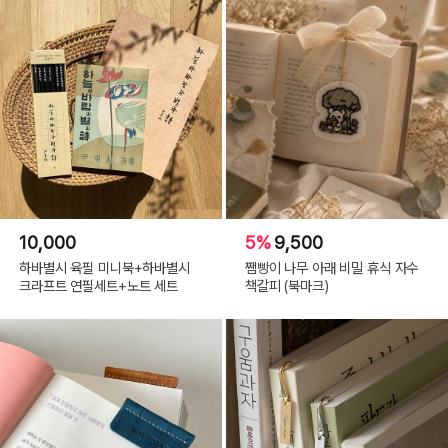
10,000
5%
9,500
하바별시 육필 미니북+하바별시
쨈빵이 나무 아래 비밀 휴식 자수
크라프트 연필세트+노트 세트
책갈피 (북마크)