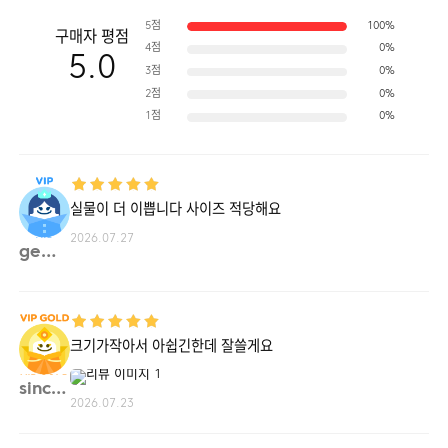
5점
100%
구매자 평점
4점
0%
5.0
3점
0%
2점
0%
1점
0%
실물이 더 이쁩니다 사이즈 적당해요
2026.07.27
gemin**
크기가작아서 아쉽긴한데 잘쓸게요
since**
2026.07.23