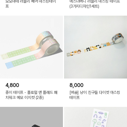
모모마테 러블리 베어 마스킹테이
에스더버니 러블리 마스킹 테이프
프
(3가지디자인1세트)
4,800
8,000
종이 테이프 - 플로럴 앤 플래드 패
[버숨] 냥이 친구들 다이컷 마스킹
치워크 메모 이지컷 (2종)
테이프