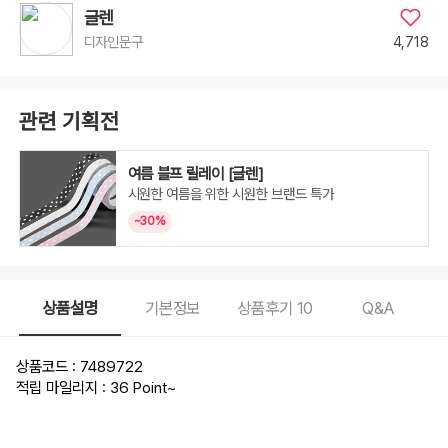
글렌
4,718
디자인문구
관련 기획전
여름 블프 릴레이 [글렌]
시원한 여름을 위한 시원한 브랜드 특가
~30%
상품설명
기본정보
상품후기
10
Q&A
상품코드 : 7489722
적립 마일리지 : 36 Point
~