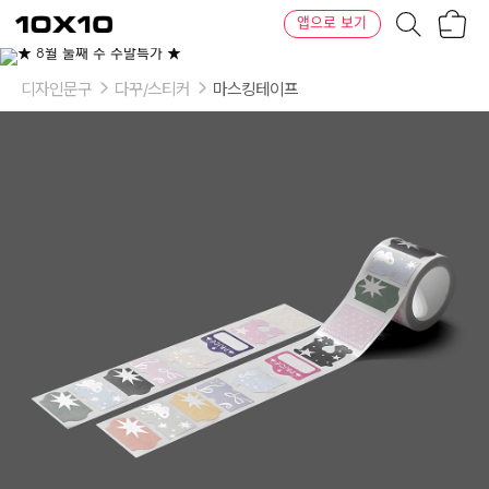
장
텐
앱으로 보기
바
바
구
이
니
텐
디자인문구
다꾸/스티커
마스킹테이프