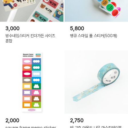
3,000
5,800
방수네임스티커 킨더가든 사이즈
땡큐 스마일 롤 스티커(500개)
혼합
2,000
2,750
square frame memo sticker
반 고흐 아몬드 나무 마스킹테이프