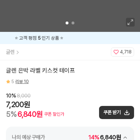
지금
10%
할인 중 🔥
글렌
4,718
글렌 은박 라벨 키스컷 테이프
5
리뷰 10
10%
8,000
7,200원
쿠폰 받기
5%
6,840원
쿠폰 할인가
14%
6,840원
나의 예상 구매가