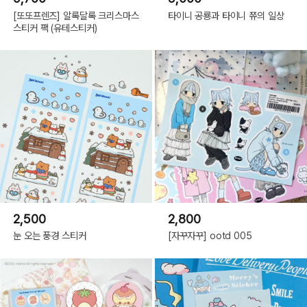
[또또프렌즈] 알록달록 크리스마스
타이니 공룡과 타이니 쮸의 일상
스티커 팩 (유테스티커)
2,500
2,800
눈 오는 풍경 스티커
[자꾸자꾸] ootd 005