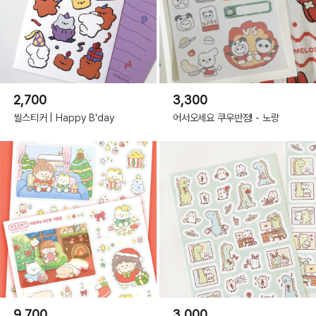
2,700
3,300
씰스티커 | Happy B'day
어서오세요 쿠우반점! - 노랑
9,700
3,000