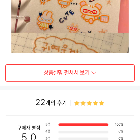
상품설명 펼쳐서 보기
22
개의 후기
5점
100%
구매자 평점
4점
0%
5.0
3점
0%