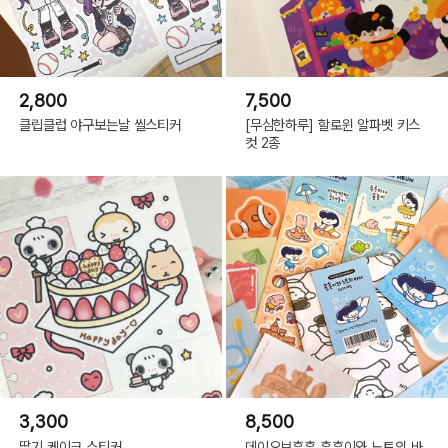
2,800
7,500
클립클럽 야구보는날 씰스티커
[무심한하루] 할로윈 알파벳 키스
컷 2종
3,300
8,500
딸기 케이크 스티커
데이오브흔흔 흔흔이와 느토의 바