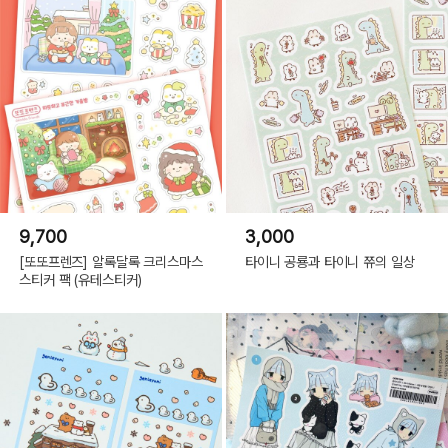
9,700
3,000
[또또프렌즈] 알록달록 크리스마스
타이니 공룡과 타이니 쮸의 일상
스티커 팩 (유테스티커)