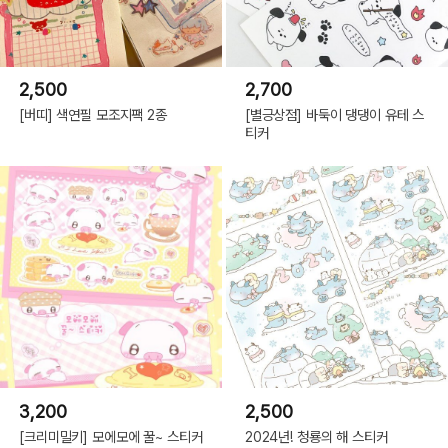
2,500
2,700
[버띠] 색연필 모조지팩 2종
[별긍상점] 바둑이 댕댕이 유테 스
티커
3,200
2,500
[크리미밀키] 모에모에 꿀~ 스티커
2024년! 청룡의 해 스티커