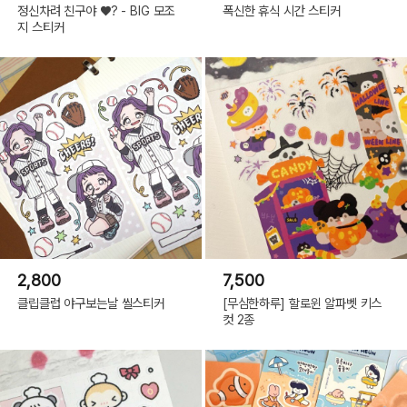
정신차려 친구야 ♥? - BIG 모조
폭신한 휴식 시간 스티커
지 스티커
2,800
7,500
클립클럽 야구보는날 씰스티커
[무심한하루] 할로윈 알파벳 키스
컷 2종