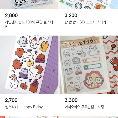
2,800
3,200
라연팬시 습도 100% 무광 씰스티
밥 밥 밥 - BIG 모조지 스티커
커
2,700
3,300
씰스티커 | Happy B'day
어서오세요 쿠우반점! - 노랑