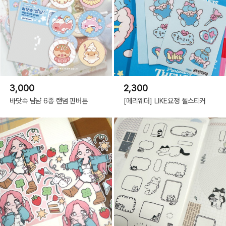
3,000
2,300
바닷속 냠냠 6종 랜덤 핀버튼
[메리웨더] LIKE요정 씰스티커