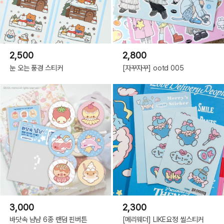
2,500
2,800
눈 오는 풍경 스티커
[자꾸자꾸] ootd 005
3,000
2,300
바닷속 냠냠 6종 랜덤 핀버튼
[메리웨더] LIKE요정 씰스티커