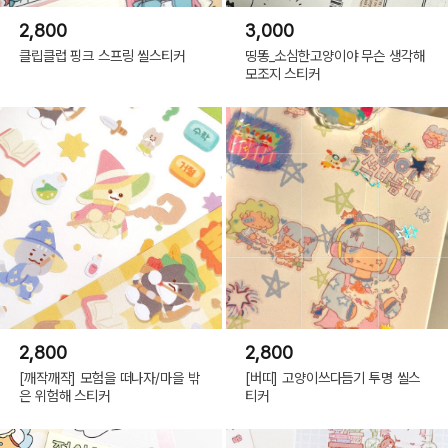
2,800
3,000
클립클럽 핑크 스프링 씰스티커
띵똥_소심한고양이야 무슨 생각해
모조지 스티커
2,800
2,800
[깨작깨작] 모험을 떠나자/마을 밖
[버띠] 고양이쓰다듬기 투명 씰스
은 위험해 스티커
티커