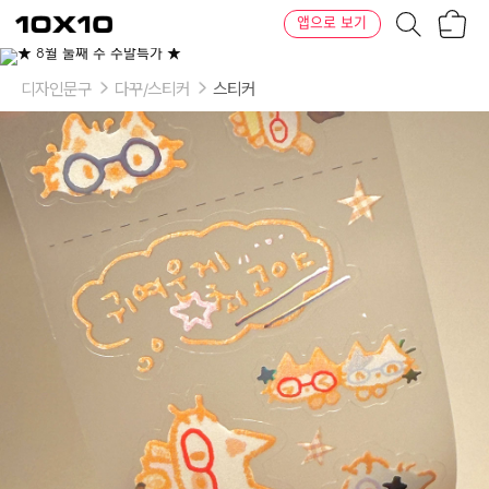
장
텐
앱으로 보기
바
바
구
이
니
텐
디자인문구
다꾸/스티커
스티커