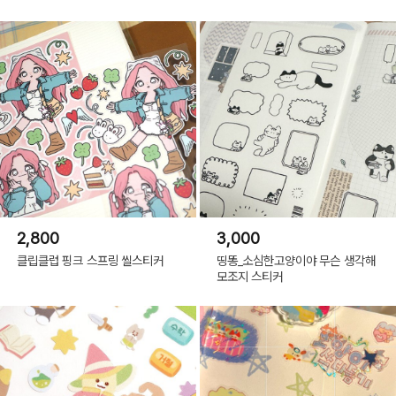
2,800
3,000
클립클럽 핑크 스프링 씰스티커
띵똥_소심한고양이야 무슨 생각해
모조지 스티커