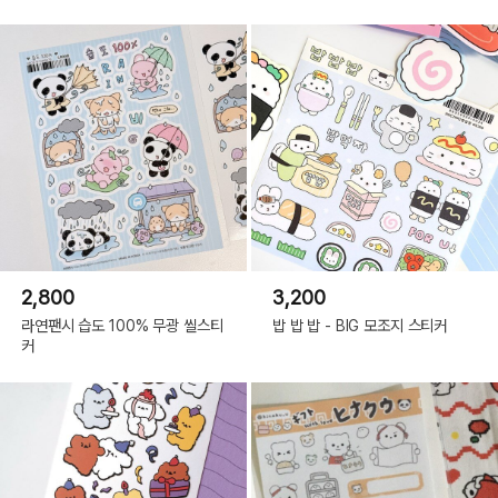
2,800
3,200
라연팬시 습도 100% 무광 씰스티
밥 밥 밥 - BIG 모조지 스티커
커