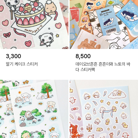
3,300
8,500
딸기 케이크 스티커
데이오브흔흔 흔흔이와 느토의 바
다 스티커팩