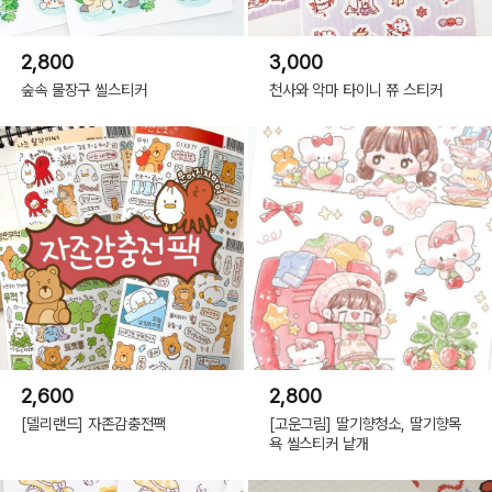
2,800
3,000
숲속 물장구 씰스티커
천사와 악마 타이니 쮸 스티커
2,600
2,800
[델리랜드] 자존감충전팩
[고운그림] 딸기향청소, 딸기향목
욕 씰스티커 낱개