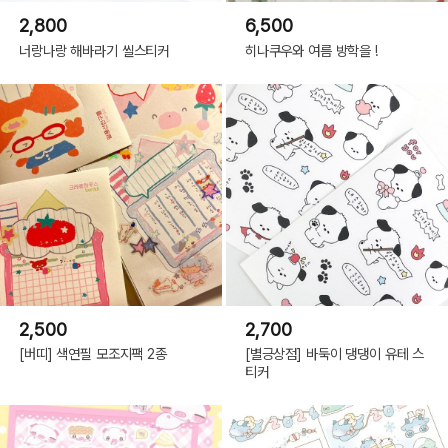
2,800
6,500
너랑나랑 해바라기 씰스티커
히나쿠우와 여름 방학을 !
2,500
2,700
[버띠] 색연필 모조지팩 2종
[별긍상점] 바둑이 댕댕이 유테 스
티커