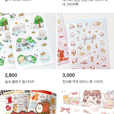
다 스티커팩
2,800
3,000
숲속 물장구 씰스티커
천사와 악마 타이니 쮸 스티커