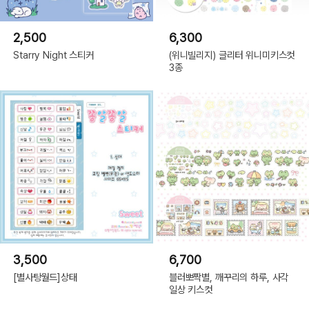
2,500
6,300
Starry Night 스티커
(위니빌리지) 글리터 위니미키스컷
3종
3,500
6,700
[별사탕월드]상태
블러뽀짝별, 깨꾸리의 하루, 사각
일상 키스컷