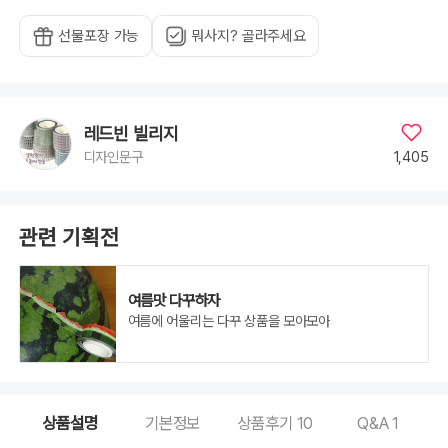
선물포장 가능
뭐사지? 골라주세요
레드빈 빌리지
1,405
디자인문구
관련 기획전
여름맛 다꾸하자
여름에 어울리는 다꾸 상품을 모아모아
상품설명
기본정보
상품후기
10
Q&A
1