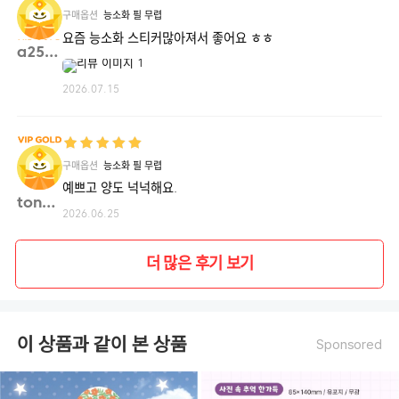
구매옵션
능소화 필 무렵
요즘 능소화 스티커많아져서 좋어요 ㅎㅎ
a2549**
2026.07.15
구매옵션
능소화 필 무렵
예쁘고 양도 넉넉해요.
tonky**
2026.06.25
더 많은 후기 보기
이 상품과 같이 본 상품
Sponsored