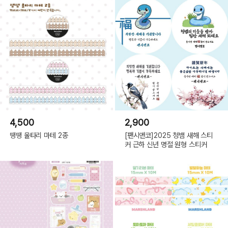
4,500
2,900
땡땡 울타리 마테 2종
[팬시앤코]2025 청뱀 새해 스티
커 근하 신년 명절 원형 스티커