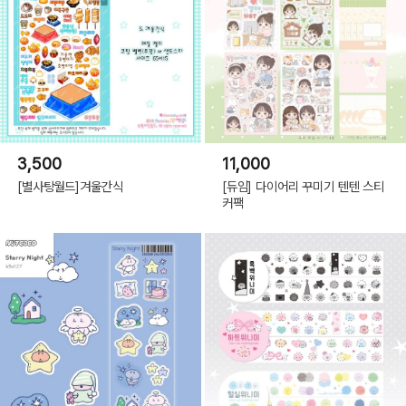
3,500
11,000
[별사탕월드]겨울간식
[듀임] 다이어리 꾸미기 텐텐 스티
커팩