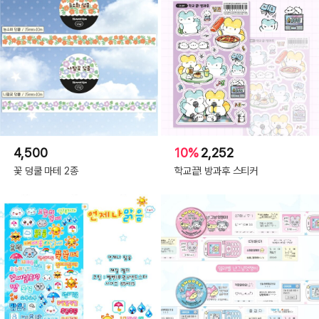
4,500
10%
2,252
꽃 덩쿨 마테 2종
학교끝! 방과후 스티커