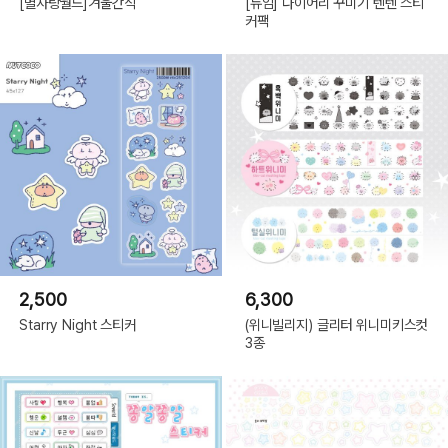
[별사탕월드]겨울간식
[듀임] 다이어리 꾸미기 텐텐 스티
커팩
2,500
6,300
Starry Night 스티커
(위니빌리지) 글리터 위니미키스컷
3종