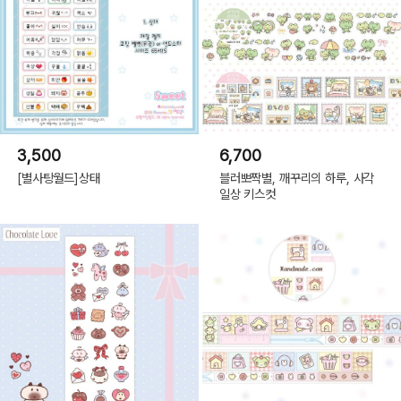
3,500
6,700
[별사탕월드]상태
블러뽀짝별, 깨꾸리의 하루, 사각
일상 키스컷