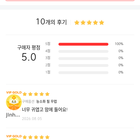
10
개의 후기
5점
100%
구매자 평점
4점
0%
5.0
3점
0%
2점
0%
1점
0%
구매옵션
능소화 필 무렵
너무 귀엽고 맘에 들어요!
jinhy**
2026.08.05