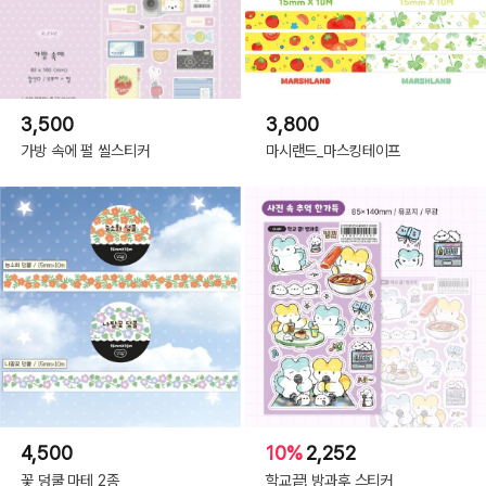
3,500
3,800
가방 속에 펄 씰스티커
마시랜드_마스킹테이프
4,500
10%
2,252
꽃 덩쿨 마테 2종
학교끝! 방과후 스티커