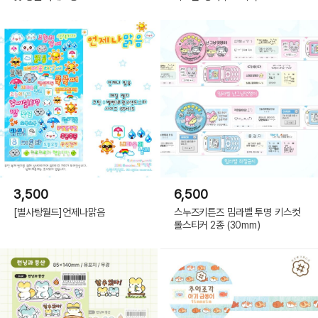
3,500
6,500
[별사탕월드]언제나맑음
스누즈키튼즈 밈라벨 투명 키스컷
롤스티커 2종 (30mm)