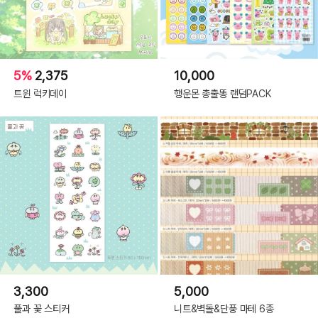
5%
2,375
10,000
트윈 럭키데이
행운몬 총출똥 랜덤PACK
3,300
5,000
풀과 꽃 스티커
니트&벽돌&단풍 마테 6종