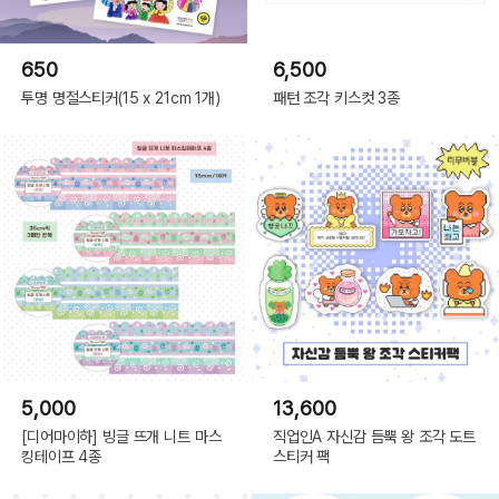
650
6,500
투명 명절스티커(15 x 21cm 1개)
패턴 조각 키스컷 3종
5,000
13,600
[디어마이하] 빙글 뜨개 니트 마스
직업인A 자신감 듬뿍 왕 조각 도트
킹테이프 4종
스티커 팩