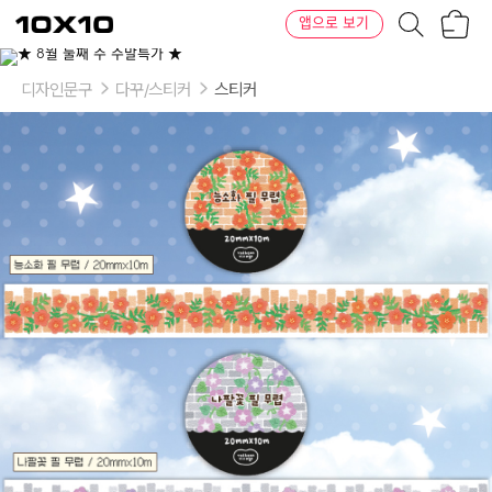
장
텐
앱으로 보기
바
바
구
이
이
니
텐
상
품
디자인문구
다꾸/스티커
스티커
의
옵
션
-
옵
션:
능
소
화
필
무
렵,
나
팔
꽃
필
무
렵