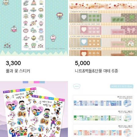
3,300
5,000
풀과 꽃 스티커
니트&벽돌&단풍 마테 6종