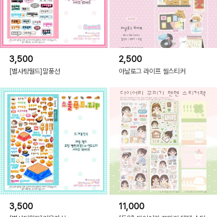
3,500
2,500
[별사탕월드]말풍선
아날로그 라이프 씰스티커
3,500
11,000