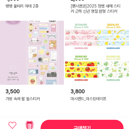
땡땡 울타리 마테 2종
[팬시앤코]2025 청뱀 새해 스티
커 근하 신년 명절 원형 스티커
3,500
3,800
가방 속에 펄 씰스티커
마시랜드_마스킹테이프
구매하기