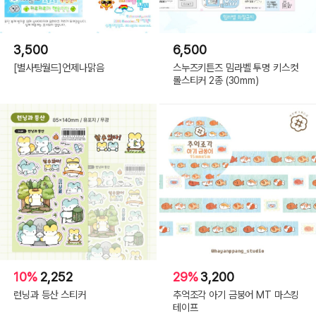
3,500
6,500
[별사탕월드]언제나맑음
스누즈키튼즈 밈라벨 투명 키스컷
롤스티커 2종 (30mm)
10%
2,252
29%
3,200
런닝과 등산 스티커
추억조각 아기 금붕어 MT 마스킹
테이프