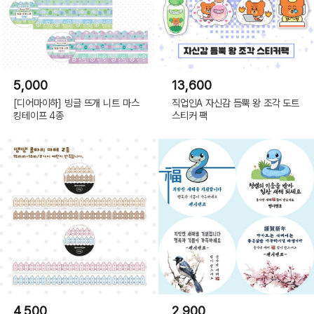
5,000
13,600
[디어마이하] 빙글 뜨개 니트 마스
직업인A 자신감 듬뿍 왕 조각 도트
킹테이프 4종
스티커 팩
4,500
2,900