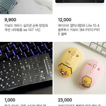
9,900
12,000
키보드 마우스 실리콘 손목 받침대
에이드비 갤럭시탭S6 Lite 10.4
쿠션 사무용품 aa-147 시딘
블루투스 키보드 SM-P610 P61
5 블랙
1,000
23,000
한글 키보드 자판 스티커 영어 영
카카오프렌즈 볼빨간 얼굴 열심 춘