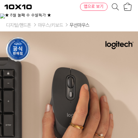
장
텐
앱으로 보기
바
바
구
이
니
텐
디지털/핸드폰
마우스/키보드
무선마우스