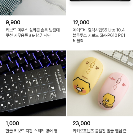
9,900
12,000
키보드 마우스 실리콘 손목 받침대
에이드비 갤럭시탭S6 Lite 10.4
쿠션 사무용품 aa-147 시딘
블루투스 키보드 SM-P610 P61
5 블랙
1,000
23,000
한글 키보드 자판 스티커 영어 영
카카오프렌즈 볼빨간 얼굴 열심 춘