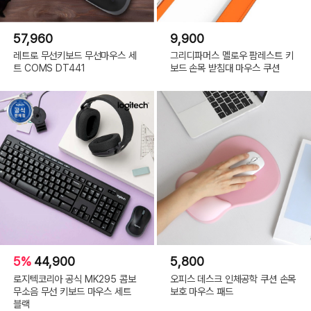
57,960
9,900
레트로 무선키보드 무선마우스 세
그리디파머스 멜로우 팜레스트 키
트 COMS DT441
보드 손목 받침대 마우스 쿠션
5%
44,900
5,800
로지텍코리아 공식 MK295 콤보
오피스 데스크 인체공학 쿠션 손목
무소음 무선 키보드 마우스 세트
보호 마우스 패드
블랙