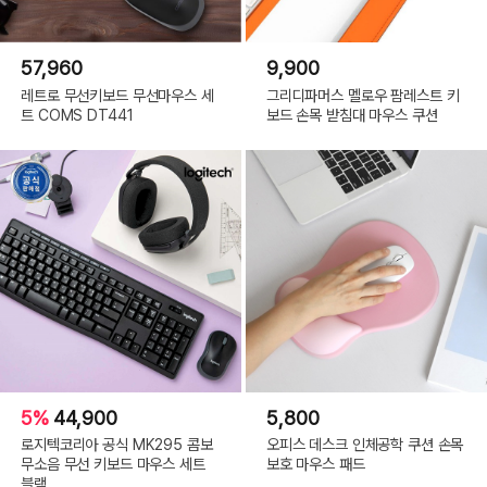
57,960
9,900
레트로 무선키보드 무선마우스 세
그리디파머스 멜로우 팜레스트 키
트 COMS DT441
보드 손목 받침대 마우스 쿠션
5%
44,900
5,800
로지텍코리아 공식 MK295 콤보
오피스 데스크 인체공학 쿠션 손목
무소음 무선 키보드 마우스 세트
보호 마우스 패드
블랙