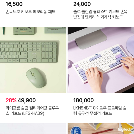
16,500
24,000
손목보호 키보드 메모리폼 패드
슬로 클린업 팜레스트 키보드 손목
받침대 텐키리스 기계식 키보드
28%
49,900
180,000
라이프썸 슬림 멀티페어링 블루투
LKN84BT 8K 로우 프로파일 슬
스 키보드 (LFS-HA39)
림 유무선 무접점 키보드