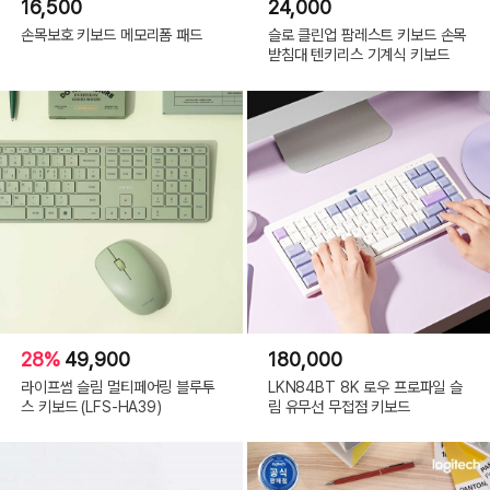
16,500
24,000
손목보호 키보드 메모리폼 패드
슬로 클린업 팜레스트 키보드 손목
받침대 텐키리스 기계식 키보드
28%
49,900
180,000
라이프썸 슬림 멀티페어링 블루투
LKN84BT 8K 로우 프로파일 슬
스 키보드 (LFS-HA39)
림 유무선 무접점 키보드