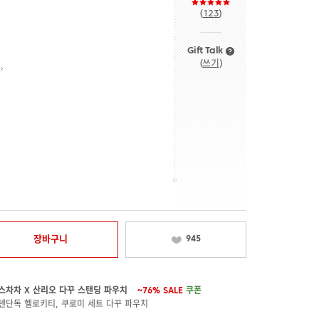
(
123
)
Gift Talk
(
쓰기
)
장바구니
945
스차차 X 산리오 다꾸 스탠딩 파우치
~76%
SALE
쿠폰
텐단독 헬로키티, 쿠로미 세트 다꾸 파우치