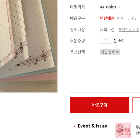
마일리지
44 Point ~
배송구분
텐텐배송
배송비 안내
판매매장
대학로점
매장정보 안내
ea
주문수량
옵션선택
바로구매
Event & Issue
무
텐