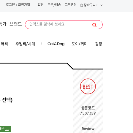
로그인
/
회원가입
알림
주문/배송
고객센터
장바구니
0
특가
브랜드
뷰티
주얼리/시계
Cat&Dog
토이/취미
캠핑
 선택)
상품코드
7507359
Review
다운