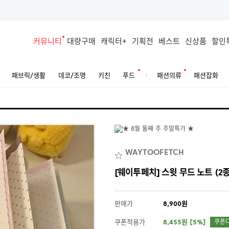
커뮤니티
대량구매
캐릭터+
기획전
베스트
신상품
할인
패브릭/생활
데코/조명
키친
푸드
패션의류
패션잡화
WAYTOOFETCH
[웨이투페치] 스윗 무드 노트 (2종
판매가
8,900원
쿠폰적용가
8,455원 [5%]
쿠폰