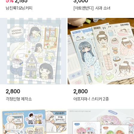
5%
2,185
3,000
남친룩1모닝커피
[아토앤반디] 사과 소녀
2,800
2,800
걱정인형 제작소
아프지마-! 스티커 2종