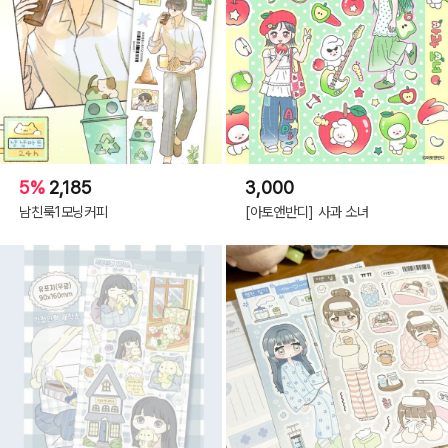
5%
2,185
3,000
남친룩1모닝커피
[아토앤반디] 사과 소녀