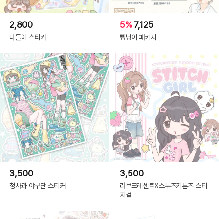
2,800
5%
7,125
나들이 스티커
빵냥이 패키지
3,500
3,500
청사과 야구단 스티커
러브크레센트X스누즈키튼즈 스티
치걸