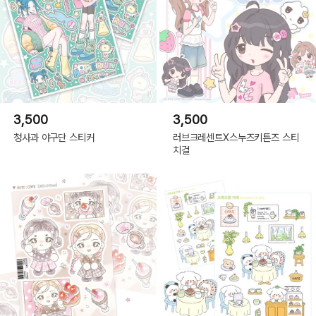
3,500
3,500
청사과 야구단 스티커
러브크레센트X스누즈키튼즈 스티
치걸