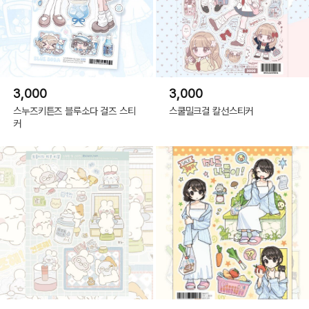
3,000
3,000
스누즈키튼즈 블루소다 걸즈 스티
스쿨밀크걸 칼선스티커
커