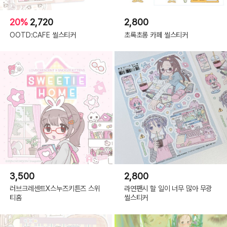
20%
2,720
2,800
OOTD:CAFE 씰스티커
초록초롱 카페 씰스티커
3,500
2,800
러브크레센트X스누즈키튼즈 스위
라연팬시 할 일이 너무 많아 무광
티홈
씰스티커