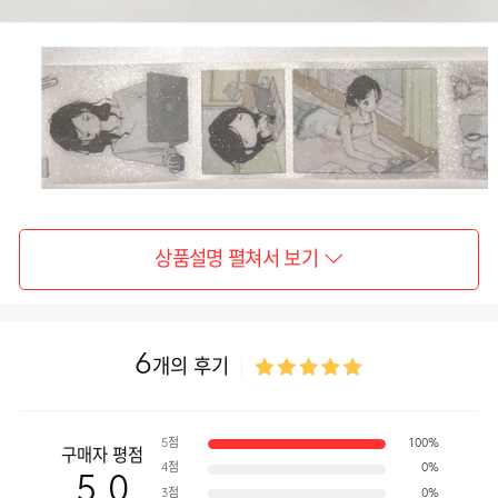
상품설명 펼쳐서 보기
6
개의 후기
5점
100%
구매자 평점
4점
0%
5.0
3점
0%