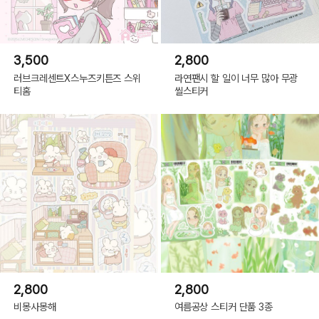
3,500
2,800
러브크레센트X스누즈키튼즈 스위
라연팬시 할 일이 너무 많아 무광
티홈
씰스티커
2,800
2,800
비몽사몽해
여름공상 스티커 단품 3종