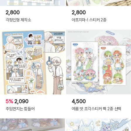
2,800
2,800
걱정인형 제작소
아프지마-! 스티커 2종
5%
2,090
4,500
주임먼지는 힘들어
여름 맛 조각스티커 팩 2종 선택