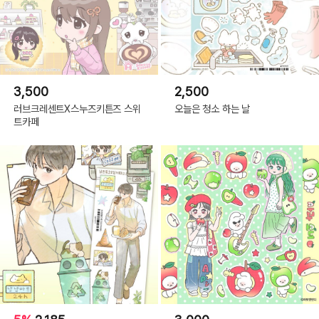
3,500
2,500
러브크레센트X스누즈키튼즈 스위
오늘은 청소 하는 날
트카페