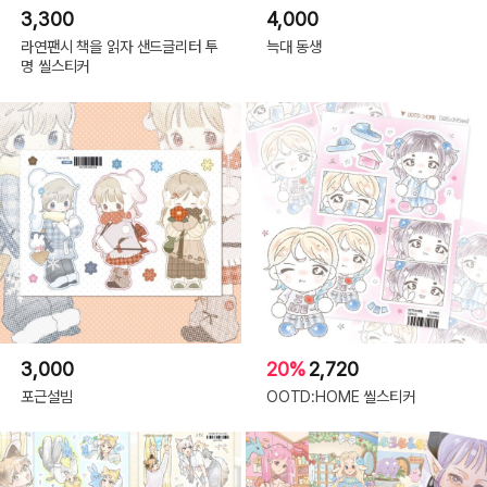
3,300
4,000
라연팬시 책을 읽자 샌드글리터 투
늑대 동생
명 씰스티커
3,000
20%
2,720
포근설빔
OOTD:HOME 씰스티커