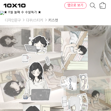
장
텐
앱으로 보기
바
바
구
이
니
텐
디자인문구
다꾸/스티커
키스컷