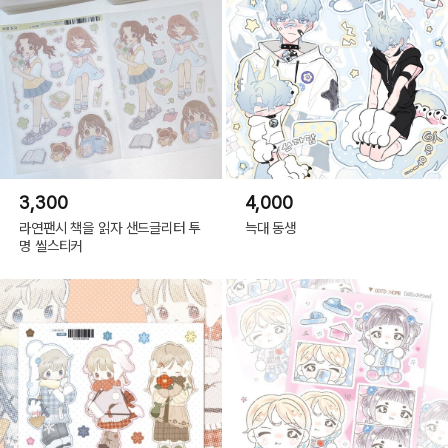
3,300
4,000
라연팬시 책을 읽자 샌드글리터 투
늑대 동생
명 씰스티커