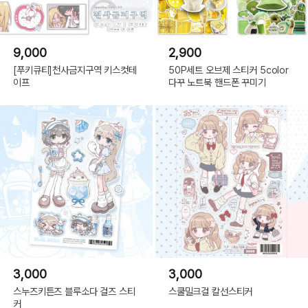
9,000
2,900
[푸키큐티]천사금지구역 키스컷테
50P세트 오브제 스티커 5color
이프
다꾸 노트북 핸드폰 꾸미기
3,000
3,000
스누즈키튼즈 블루소다 걸즈 스티
스쿨밀크걸 칼선스티커
커