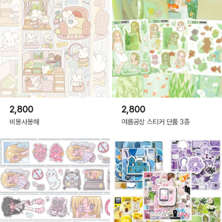
2,800
2,800
비몽사몽해
여름공상 스티커 단품 3종