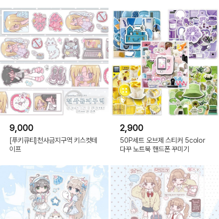
9,000
2,900
[푸키큐티]천사금지구역 키스컷테
50P세트 오브제 스티커 5color
이프
다꾸 노트북 핸드폰 꾸미기