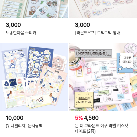
3,000
3,000
보송한마음 스티커
[라운드우프] 토닥토닥 햄내
10,000
5%
4,560
(위니빌리지) 눈사람팩
온 더 그라운드 야구 라벨 키스컷
테이프 (2종)