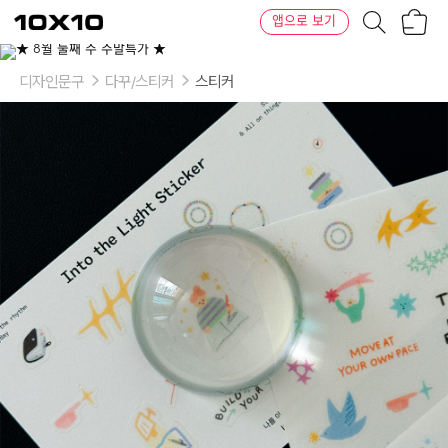
장
텐
앱으로 보기
바
바
구
이
니
텐
디자인문구
다꾸/스티커
스티커