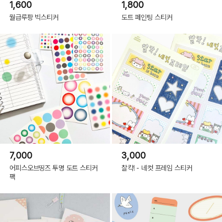
1,600
1,800
월급루팡 빅스티커
도트 페인팅 스티커
7,000
3,000
어피스오브띵즈 투명 도트 스티커
찰칵! - 네컷 프레임 스티커
팩