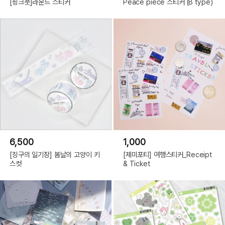
[핑크풋]라운드 스티커
Peace piece 스티커 (B type)
6,500
1,000
[징구의 일기장] 봄날의 고양이 키
[제미포티] 여행스티커_Receipt
스컷
& Ticket