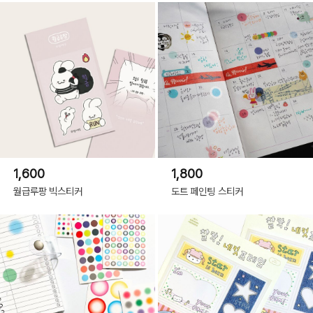
1,600
1,800
월급루팡 빅스티커
도트 페인팅 스티커