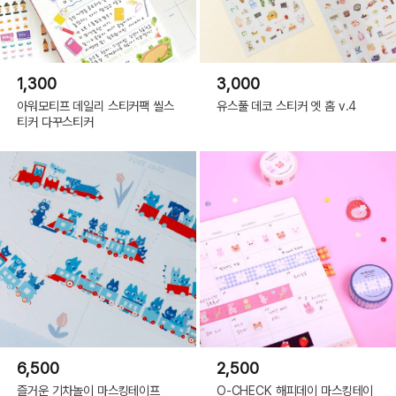
1,300
3,000
아워모티프 데일리 스티커팩 씰스
유스풀 데코 스티커 엣 홈 v.4
티커 다꾸스티커
6,500
2,500
즐거운 기차놀이 마스킹테이프
O-CHECK 해피데이 마스킹테이