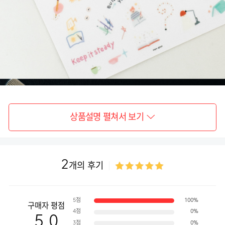
상품설명 펼쳐서 보기
2
개의 후기
5점
100%
구매자 평점
4점
0%
5.0
3점
0%