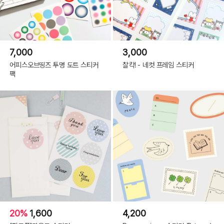
7,000
3,000
어피스오브띵즈 투명 도트 스티커
찰칵! - 네컷 프레임 스티커
팩
20%
1,600
4,200