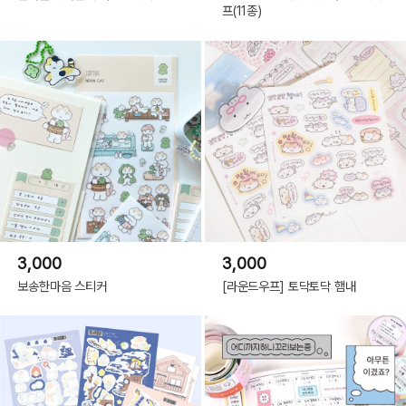
프(11종)
3,000
3,000
보송한마음 스티커
[라운드우프] 토닥토닥 햄내